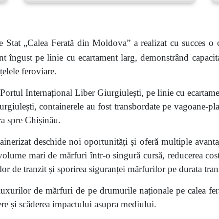
e Stat „Calea Ferată din Moldova” a realizat cu succes o o
nt îngust pe linie cu ecartament larg, demonstrând capacitat
țelele feroviare.
rtul Internațional Liber Giurgiulești, pe linie cu ecartamen
urgiulești, containerele au fost transbordate pe vagoane-pl
ra spre Chișinău.
tainerizat deschide noi oportunități
și oferă
multiple avant
 volume mari de mărfuri într-o singură cursă, reducerea costu
ilor de tranzit și sporirea siguranței mărfurilor pe durata tra
luxurilor de mărfuri de pe drumurile naționale pe calea fera
iere și scăderea impactului asupra mediului.