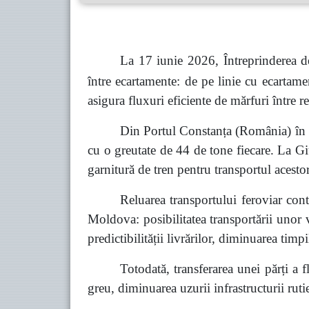
La 17 iunie 2026, Întreprinderea d
între ecartamente: de pe linie cu ecartame
asigura fluxuri eficiente de mărfuri între re
Din Portul Constanța (România) în Po
cu o greutate de 44 de tone fiecare. La Gi
garnitură de tren pentru transportul acesto
Reluarea transportului feroviar con
Moldova
: posibilitatea transportării unor
predictibilității livrărilor, diminuarea timp
Totodată, transferarea unei părți a f
greu, diminuarea uzurii infrastructurii rut