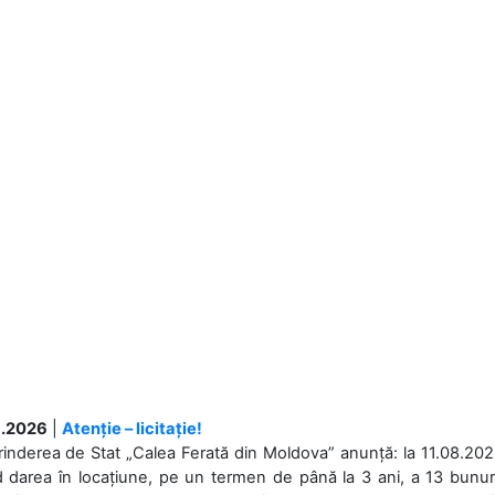
.2026
|
Atenție – licitație!
rinderea de Stat „Calea Ferată din Moldova” anunță: la 11.08.2026,
d darea în locațiune, pe un termen de până la 3 ani, a 13 bunuri