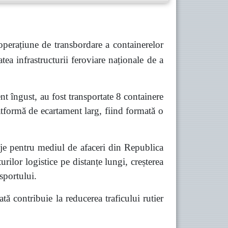
perațiune de transbordare a containerelor
ea infrastructurii feroviare naționale de a
t îngust, au fost transportate 8 containere
atformă de ecartament larg, fiind formată o
aje
pentru mediul de afaceri din Republica
rilor logistice pe distanțe lungi, creșterea
nsportului.
tă contribuie la reducerea traficului rutier