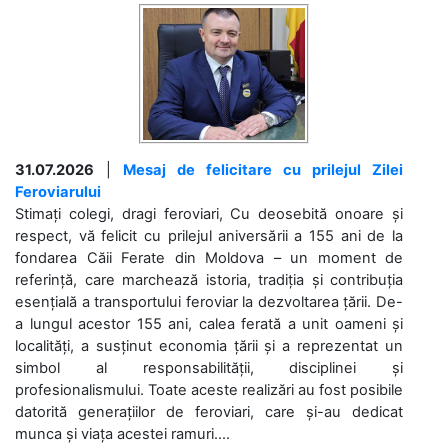
31.07.2026
|
Mesaj de felicitare cu prilejul Zilei
Feroviarului
Stimați colegi, dragi feroviari, Cu deosebită onoare și
respect, vă felicit cu prilejul aniversării a 155 ani de la
fondarea Căii Ferate din Moldova – un moment de
referință, care marchează istoria, tradiția și contribuția
esențială a transportului feroviar la dezvoltarea țării. De-
a lungul acestor 155 ani, calea ferată a unit oameni și
localități, a susținut economia țării și a reprezentat un
simbol al responsabilității, disciplinei și
profesionalismului. Toate aceste realizări au fost posibile
datorită generațiilor de feroviari, care și-au dedicat
munca și viața acestei ramuri....