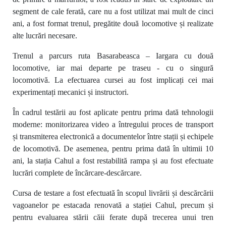
segment de cale ferată, care nu a fost utilizat mai mult de cinci
ani, a fost format trenul, pregătite două locomotive și realizate
alte lucrări necesare.
Trenul a parcurs ruta Basarabeasca – Iargara cu două
locomotive, iar mai departe pe traseu - cu o singură
locomotivă.
L
a efectuarea cursei au fost implicați cei mai
experimentați mecanici și instructori.
În cadrul testării au fost aplicate pentru prima dată tehnologii
moderne: monitorizarea video a întregului proces de transport
și transmiterea electronică a documentelor între stații și echipele
de locomotivă. De asemenea, pentru prima dată în ultimii 10
ani, la stația Cahul a fost restabilită rampa și au fost efectuate
lucrări complete de încărcare-descărcare.
Cursa de testare a fost efectuată în scopul livrării și descărcării
vagoanelor pe estacada renovată a stației Cahul, precum și
pentru evaluarea stării căii ferate după trecerea unui tren