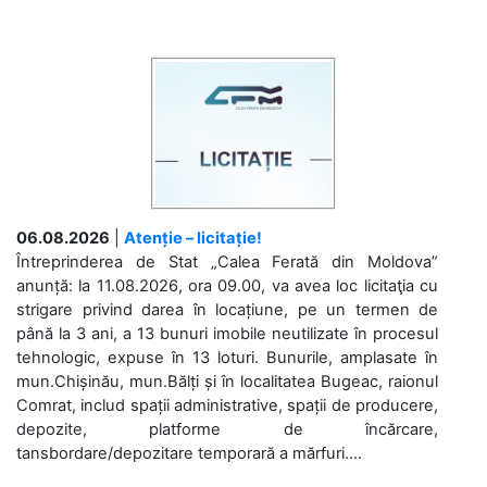
06.08.2026
|
Atenție – licitație!
Întreprinderea de Stat „Calea Ferată din Moldova”
anunță: la 11.08.2026, ora 09.00, va avea loc licitaţia cu
strigare privind darea în locațiune, pe un termen de
până la 3 ani, a 13 bunuri imobile neutilizate în procesul
tehnologic, expuse în 13 loturi. Bunurile, amplasate în
mun.Chișinău, mun.Bălți și în localitatea Bugeac, raionul
Comrat, includ spații administrative, spații de producere,
depozite, platforme de încărcare,
tansbordare/depozitare temporară a mărfuri....