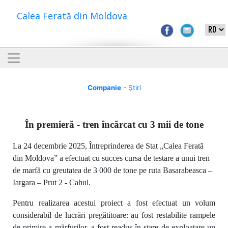
Calea Ferată din Moldova
Companie
- Știri
În premieră - tren încărcat cu 3 mii de tone
La 24 decembrie 2025, Întreprinderea de Stat „Calea Ferată
din Moldova” a efectuat cu succes cursa de testare a unui tren
de marfă cu greutatea de 3 000 de tone pe ruta Basarabeasca –
Iargara – Prut 2 - Cahul.
Pentru realizarea acestui proiect a fost efectuat un volum
considerabil de lucrări pregătitoare: au fost restabilite rampele
de primire a mărfurilor, a fost readus în stare de exploatare un