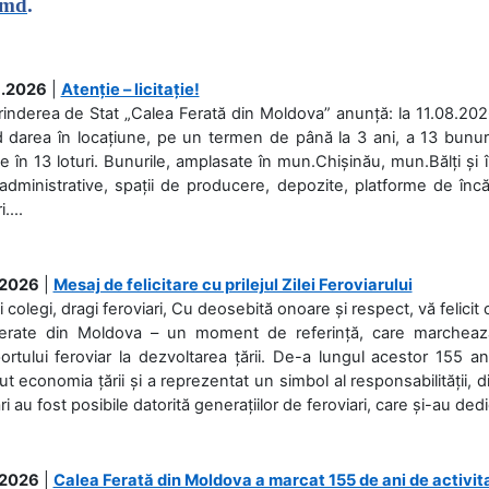
.md
.
.2026
|
Atenție – licitație!
rinderea de Stat „Calea Ferată din Moldova” anunță: la 11.08.2026,
d darea în locațiune, pe un termen de până la 3 ani, a 13 bunuri
 în 13 loturi. Bunurile, amplasate în mun.Chișinău, mun.Bălți și 
 administrative, spații de producere, depozite, platforme de în
....
.2026
|
Mesaj de felicitare cu prilejul Zilei Feroviarului
i colegi, dragi feroviari, Cu deosebită onoare și respect, vă felicit 
Ferate din Moldova – un moment de referință, care marchează is
ortului feroviar la dezvoltarea țării. De-a lungul acestor 155 ani
ut economia țării și a reprezentat un simbol al responsabilității, d
ări au fost posibile datorită generațiilor de feroviari, care și-au ded
.2026
|
Calea Ferată din Moldova a marcat 155 de ani de activit