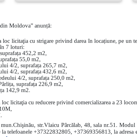
ă din Moldova” anunță:
a loc
licitaţia cu strigare privind darea în locațiune, pe un
în 7 loturi
:
 suprafața 452,2 m2,
suprafața 55,0 m2,
eului 4/2, suprafața 265,7 m2,
ului 4/2, suprafața
432,6 m2,
redeului 4/2, suprafața 250,0 m2,
Pârlița, suprafața 226,9 m2,
fața 142,9 m2.
loc licitaţia cu reducere privind comercializarea a 23 locom
10
М
,
.
a: mun.Chişinău, str.Vlaicu Pârcălab, 48, sala nr.51.
Modul d
e la
telefoanele
+37322832805, +37369356813, la adresa el