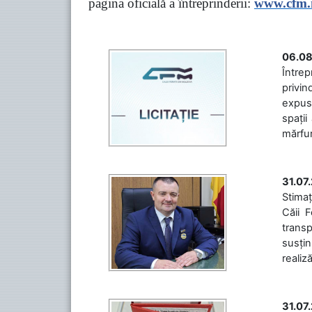
pagina oficială a întreprinderii:
www.
cfm
06.08
Întrep
privin
expuse
spații
mărfuri
31.07
Stimaț
Căii 
transp
susțin
realiz
31.07