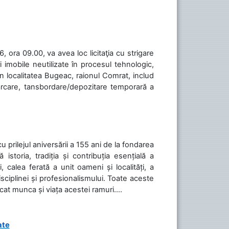
 ora 09.00, va avea loc licitaţia cu strigare
 imobile neutilizate în procesul tehnologic,
în localitatea Bugeac, raionul Comrat, includ
cărcare, tansbordare/depozitare temporară a
cu prilejul aniversării a 155 ani de la fondarea
toria, tradiția și contribuția esențială a
, calea ferată a unit oameni și localități, a
isciplinei și profesionalismului. Toate aceste
icat munca și viața acestei ramuri....
ate