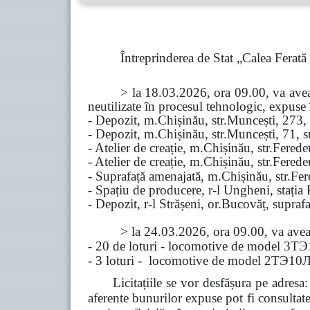
Întreprinderea de Stat „Calea Ferat
> la 18.03.2026, ora 09.00, va ave
neutilizate în procesul tehnologic, expuse 
-
Depozit, m.Chișinău, str.Muncești, 273,
- Depozit, m.Chișinău, str.Muncești, 71, 
- Atelier de creație, m.Chișinău, str.Fered
- Atelier de creație, m.Chișinău, str.Ferede
- Suprafață amenajată, m.Chișinău, str.Fe
- Spațiu de producere, r-l Ungheni, stația 
- Depozit, r-l Strășeni, or.Bucovăț, supra
>
la
24.03.2026, ora 09.00, va avea 
- 20 de loturi - locomotive de model
3
ТЭ
- 3 loturi - locomotive de model 2ТЭ10Л
Licitațiile se vor desfășura pe adres
aferente bunurilor expuse pot fi consultat