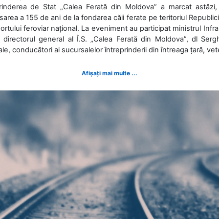
prinderea de Stat „Calea Ferată din Moldova” a marcat astăzi, 
sarea a 155 de ani de la fondarea căii ferate pe teritoriul Republi
ortului feroviar național. La eveniment au participat ministrul Infras
 directorul general al Î.S. „Calea Ferată din Moldova”, dl Serghe
ale, conducători ai sucursalelor întreprinderii din întreaga țară, veter
Afișați mai multe ...