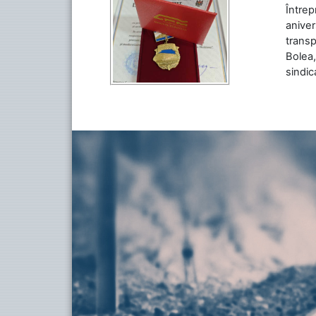
Între
aniver
transp
Bolea,
sindic