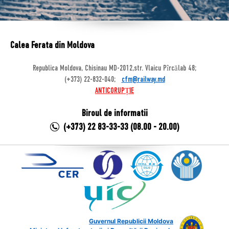
Calea Ferata din Moldova
Republica Moldova, Chisinau MD-2012,str. Vlaicu Pîrcălab 48;
(+373) 22-832-040;
cfm@railway.md
ANTICORUPȚIE
Biroul de informatii
(+373) 22 83-33-33 (08.00 - 20.00)
Guvernul Republicii Moldova