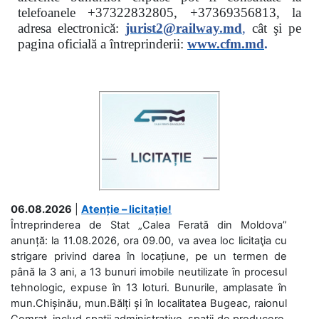
telefoanele
+37322832805, +37369356813, la
adresa electronică:
jurist2@railway.md
,
cât şi
pe
pagina oficială a întreprinderii:
www.
cfm.md
.
06.08.2026
|
Atenție – licitație!
Întreprinderea de Stat „Calea Ferată din Moldova”
anunță: la 11.08.2026, ora 09.00, va avea loc licitaţia cu
strigare privind darea în locațiune, pe un termen de
până la 3 ani, a 13 bunuri imobile neutilizate în procesul
tehnologic, expuse în 13 loturi. Bunurile, amplasate în
mun.Chișinău, mun.Bălți și în localitatea Bugeac, raionul
Comrat, includ spații administrative, spații de producere,