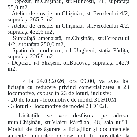
- Depozit, m.Chișinău, str.Muncești, 71, suprafața
55,0 m2,
- Atelier de creație, m.Chișinău, str.Feredeului 4/2,
suprafața 265,7 m2,
- Atelier de creație, m.Chișinău, str.Feredeului 4/2,
suprafața
432,6 m2,
- Suprafață amenajată, m.Chișinău, str.Feredeului
4/2, suprafața 250,0 m2,
- Spațiu de producere, r-l Ungheni, stația Pârlița,
suprafața 226,9 m2,
- Depozit, r-l Strășeni, or.Bucovăț, suprafața 142,9
m2.
>
la
24.03.2026, ora 09.00, va avea loc
licitaţia cu reducere privind comercializarea a 23
locomotive, expuse în 23 de loturi, inclusiv:
- 20 de loturi - locomotive de model
3
ТЭ
10
М
,
- 3 loturi - locomotive de model 2ТЭ10Л.
Licitațiile se vor desfășura pe adresa:
mun.Chişinău, str.Vlaicu Pârcălab, 48, sala nr.51.
Modul de desfăşurare a licitaţiilor și documentele
aferente bunurilor expuse pot fi consultate la