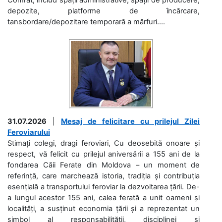
depozite, platforme de încărcare,
tansbordare/depozitare temporară a mărfuri....
31.07.2026
|
Mesaj de felicitare cu prilejul Zilei
Feroviarului
Stimați colegi, dragi feroviari, Cu deosebită onoare și
respect, vă felicit cu prilejul aniversării a 155 ani de la
fondarea Căii Ferate din Moldova – un moment de
referință, care marchează istoria, tradiția și contribuția
esențială a transportului feroviar la dezvoltarea țării. De-
a lungul acestor 155 ani, calea ferată a unit oameni și
localități, a susținut economia țării și a reprezentat un
simbol al responsabilității, disciplinei și