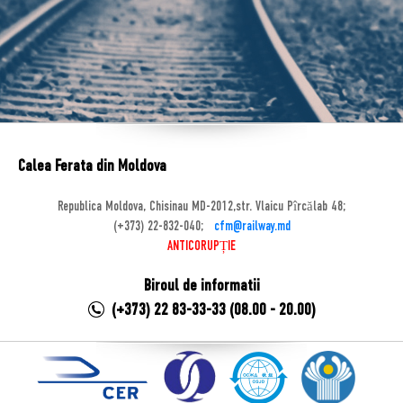
Calea Ferata din Moldova
Republica Moldova, Chisinau MD-2012,str. Vlaicu Pîrcălab 48;
(+373) 22-832-040;
cfm@railway.md
ANTICORUPȚIE
Biroul de informatii
(+373) 22 83-33-33 (08.00 - 20.00)