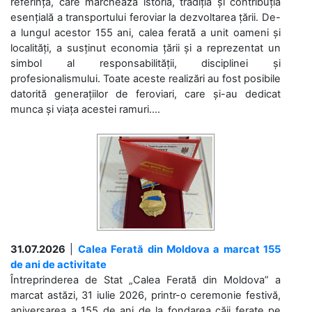
referință, care marchează istoria, tradiția și contribuția
esențială a transportului feroviar la dezvoltarea țării. De-
a lungul acestor 155 ani, calea ferată a unit oameni și
localități, a susținut economia țării și a reprezentat un
simbol al responsabilității, disciplinei și
profesionalismului. Toate aceste realizări au fost posibile
datorită generațiilor de feroviari, care și-au dedicat
munca și viața acestei ramuri....
31.07.2026
|
Calea Ferată din Moldova a marcat 155
de ani de activitate
Întreprinderea de Stat „Calea Ferată din Moldova” a
marcat astăzi, 31 iulie 2026, printr-o ceremonie festivă,
aniversarea a 155 de ani de la fondarea căii ferate pe