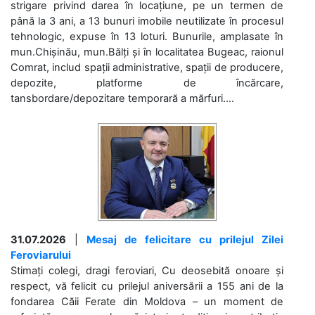
strigare privind darea în locațiune, pe un termen de
până la 3 ani, a 13 bunuri imobile neutilizate în procesul
tehnologic, expuse în 13 loturi. Bunurile, amplasate în
mun.Chișinău, mun.Bălți și în localitatea Bugeac, raionul
Comrat, includ spații administrative, spații de producere,
depozite, platforme de încărcare,
tansbordare/depozitare temporară a mărfuri....
31.07.2026
|
Mesaj de felicitare cu prilejul Zilei
Feroviarului
Stimați colegi, dragi feroviari, Cu deosebită onoare și
respect, vă felicit cu prilejul aniversării a 155 ani de la
fondarea Căii Ferate din Moldova – un moment de