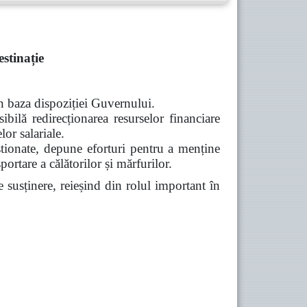
stinație
n baza dispoziției Guvernului.
ibilă redirecționarea resurselor financiare
or salariale.
nate, depune eforturi pentru a menține
portare a călătorilor și mărfurilor.
usținere, reieșind din rolul important în