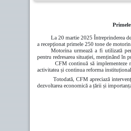
Primele
La 20 martie 2025 Întreprinderea d
a recepționat primele 250 tone de motorină
Motorina urmează a fi utilizată pen
pentru redresarea situației, menținând în p
CFM continuă să implementeze măsuri d
activitatea și continua reforma instituțional
Totodată, CFM apreciază intervenția Guve
dezvoltarea economică a țării și importanța 