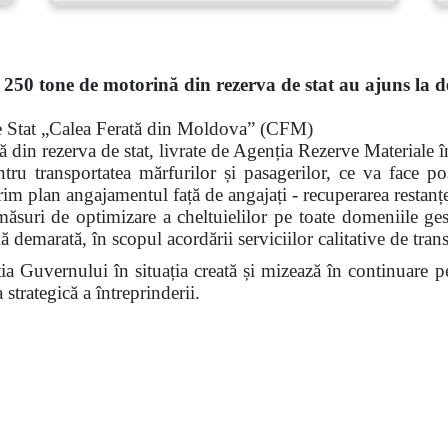
 250 tone de motorină din rezerva de stat au ajuns la de
e Stat „Calea Ferată din Moldova” (CFM)
 din rezerva de stat, livrate de Agenția Rezerve Materiale î
tru transportatea mărfurilor și pasagerilor, ce va face pos
rim plan angajamentul față de angajați - recuperarea restanțel
e optimizare a cheltuielilor pe toate domeniile gestio
ă demarată, în scopul acordării serviciilor calitative de trans
rnului în situația creată și mizează în continuare pe s
strategică a întreprinderii.