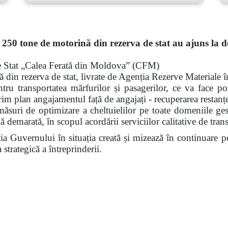
 250 tone de motorină din rezerva de stat au ajuns la de
e Stat „Calea Ferată din Moldova” (CFM)
 din rezerva de stat, livrate de Agenția Rezerve Materiale î
tru transportatea mărfurilor și pasagerilor, ce va face pos
rim plan angajamentul față de angajați - recuperarea restanțel
e optimizare a cheltuielilor pe toate domeniile gestio
ă demarată, în scopul acordării serviciilor calitative de trans
rnului în situația creată și mizează în continuare pe s
strategică a întreprinderii.