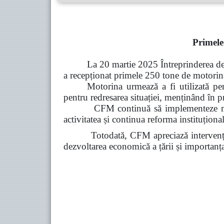
Primele
La 20 martie 2025 Întreprinderea d
a recepționat primele 250 tone de motorină
Motorina urmează a fi utilizată pen
pentru redresarea situației, menținând în p
CFM continuă să implementeze măsuri d
activitatea și continua reforma instituțional
Totodată, CFM apreciază intervenția Guve
dezvoltarea economică a țării și importanța 