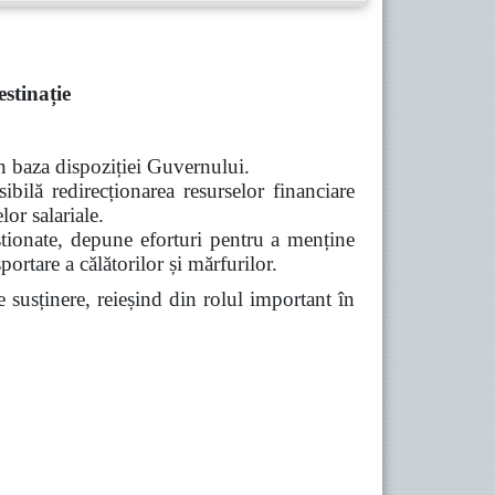
stinație
n baza dispoziției Guvernului.
ibilă redirecționarea resurselor financiare
or salariale.
nate, depune eforturi pentru a menține
portare a călătorilor și mărfurilor.
usținere, reieșind din rolul important în