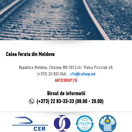
Calea Ferata din Moldova
Republica Moldova, Chisinau MD-2012,str. Vlaicu Pîrcălab 48;
(+373) 22-832-040;
cfm@railway.md
ANTICORUPȚIE
Biroul de informatii
(+373) 22 83-33-33 (08.00 - 20.00)