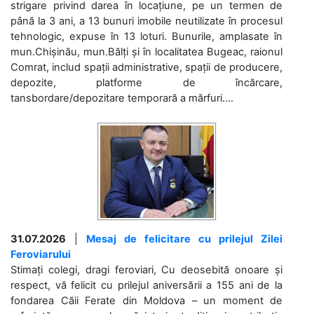
strigare privind darea în locațiune, pe un termen de
până la 3 ani, a 13 bunuri imobile neutilizate în procesul
tehnologic, expuse în 13 loturi. Bunurile, amplasate în
mun.Chișinău, mun.Bălți și în localitatea Bugeac, raionul
Comrat, includ spații administrative, spații de producere,
depozite, platforme de încărcare,
tansbordare/depozitare temporară a mărfuri....
31.07.2026
|
Mesaj de felicitare cu prilejul Zilei
Feroviarului
Stimați colegi, dragi feroviari, Cu deosebită onoare și
respect, vă felicit cu prilejul aniversării a 155 ani de la
fondarea Căii Ferate din Moldova – un moment de