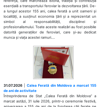
referință, care marchează istoria, tradiția și contribuția
esențială a transportului feroviar la dezvoltarea țării. De-
a lungul acestor 155 ani, calea ferată a unit oameni și
localități, a susținut economia țării și a reprezentat un
simbol al responsabilității, disciplinei și
profesionalismului. Toate aceste realizări au fost posibile
datorită generațiilor de feroviari, care și-au dedicat
munca și viața acestei ramuri....
31.07.2026
|
Calea Ferată din Moldova a marcat 155
de ani de activitate
Întreprinderea de Stat „Calea Ferată din Moldova” a
marcat astăzi, 31 iulie 2026, printr-o ceremonie festivă,
aniversarea a 155 de ani de la fondarea căii ferate pe