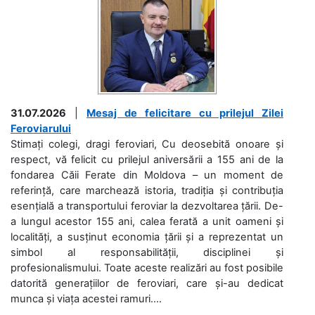
31.07.2026
|
Mesaj de felicitare cu prilejul Zilei
Feroviarului
Stimați colegi, dragi feroviari, Cu deosebită onoare și
respect, vă felicit cu prilejul aniversării a 155 ani de la
fondarea Căii Ferate din Moldova – un moment de
referință, care marchează istoria, tradiția și contribuția
esențială a transportului feroviar la dezvoltarea țării. De-
a lungul acestor 155 ani, calea ferată a unit oameni și
localități, a susținut economia țării și a reprezentat un
simbol al responsabilității, disciplinei și
profesionalismului. Toate aceste realizări au fost posibile
datorită generațiilor de feroviari, care și-au dedicat
munca și viața acestei ramuri....