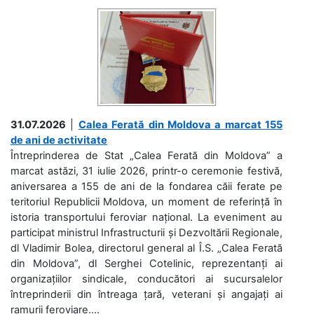
31.07.2026
|
Calea Ferată din Moldova a marcat 155
de ani de activitate
Întreprinderea de Stat „Calea Ferată din Moldova” a
marcat astăzi, 31 iulie 2026, printr-o ceremonie festivă,
aniversarea a 155 de ani de la fondarea căii ferate pe
teritoriul Republicii Moldova, un moment de referință în
istoria transportului feroviar național. La eveniment au
participat ministrul Infrastructurii și Dezvoltării Regionale,
dl Vladimir Bolea, directorul general al Î.S. „Calea Ferată
din Moldova”, dl Serghei Cotelinic, reprezentanți ai
organizațiilor sindicale, conducători ai sucursalelor
întreprinderii din întreaga țară, veterani și angajați ai
ramurii feroviare....