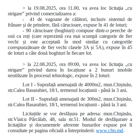
> la 19.08.2025, ora 11.00, va avea loc licitaţia „cu
strigare” privind comercializarea a:
- 41 de vagoane de călători, inclusiv sistemul de
frânare și de prindere, fără cărucioare, expuse în 41 de loturi;
- 90 cărucioare (boghiuri) compuse dintr-o pereche de
osii cu roți (care reprezintă cea mai scumpă categorie de fier
vechi și este acceptată în mod similar cu categoriile
corespunzătoare de fier vechi clasele 3A și 5A), expuse în 45
de loturi a câte două boghiuri în fiecare lot.
> la 22.08.2025, ora 09:00
,
va avea loc licitaţia „cu
strigare” privind darea în locațiune a 2 bunuri imobile
neutilizate în procesul tehnologic, expuse în 2 loturi:
Lot I - Suprafață amenajată de 4000m2, mun.Chișinău,
str.Calea Basarabiei, 18/1, termenul locațiunii - până la 3 ani,
Lot II - Suprafață amenajată de 300m2, mun.Chișinău,
str.Calea Basarabiei, 18/1, termenul locațiunii - până la 3 ani.
Licitațiile se vor desfășura pe adresa: mun.Chişinău,
str.Vlaicu Pârcălab, 48, sala nr.51. Modul de desfăşurare a
licitaţiilor și documentele aferente bunurilor expuse pot fi
consultate pe pagina oficială a întreprinderii:
www.
cfm.md
.