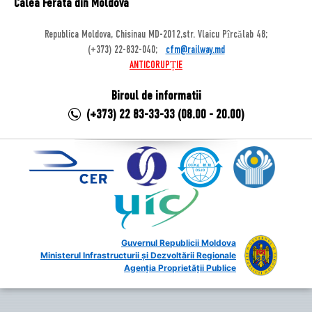
Calea Ferata din Moldova
Republica Moldova, Chisinau MD-2012,str. Vlaicu Pîrcălab 48;
(+373) 22-832-040;
cfm@railway.md
ANTICORUPȚIE
Biroul de informatii
(+373) 22 83-33-33 (08.00 - 20.00)
Guvernul Republicii Moldova
Ministerul Infrastructurii și Dezvoltării Regionale
Agenția Proprietății Publice