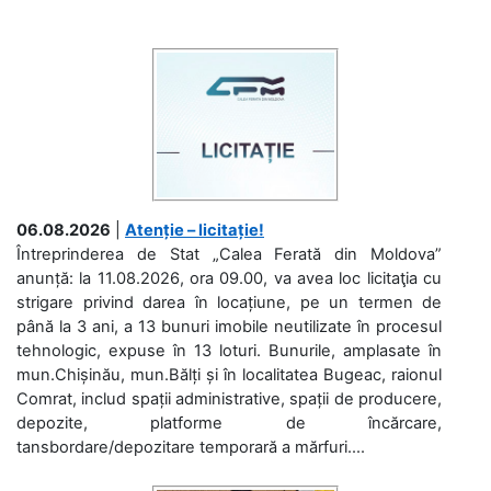
06.08.2026
|
Atenție – licitație!
Întreprinderea de Stat „Calea Ferată din Moldova”
anunță: la 11.08.2026, ora 09.00, va avea loc licitaţia cu
strigare privind darea în locațiune, pe un termen de
până la 3 ani, a 13 bunuri imobile neutilizate în procesul
tehnologic, expuse în 13 loturi. Bunurile, amplasate în
mun.Chișinău, mun.Bălți și în localitatea Bugeac, raionul
Comrat, includ spații administrative, spații de producere,
depozite, platforme de încărcare,
tansbordare/depozitare temporară a mărfuri....