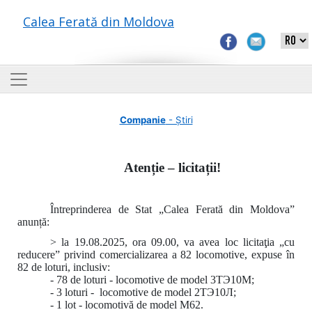
Calea Ferată din Moldova
Companie
- Știri
Atenție – licitații!
Întreprinderea de Stat „Calea Ferată din Moldova”
anunță:
> la 19.08.2025, ora 09.00, va avea loc licitaţia „cu
reducere” privind comercializarea a 82 locomotive, expuse în
82 de loturi, inclusiv:
- 78 de loturi - locomotive de model 3ТЭ10М;
- 3 loturi - locomotive de model 2ТЭ10Л;
- 1 lot - locomotivă de model M62.