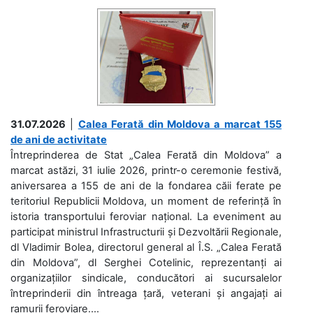
31.07.2026
|
Calea Ferată din Moldova a marcat 155
de ani de activitate
Întreprinderea de Stat „Calea Ferată din Moldova” a
marcat astăzi, 31 iulie 2026, printr-o ceremonie festivă,
aniversarea a 155 de ani de la fondarea căii ferate pe
teritoriul Republicii Moldova, un moment de referință în
istoria transportului feroviar național. La eveniment au
participat ministrul Infrastructurii și Dezvoltării Regionale,
dl Vladimir Bolea, directorul general al Î.S. „Calea Ferată
din Moldova”, dl Serghei Cotelinic, reprezentanți ai
organizațiilor sindicale, conducători ai sucursalelor
întreprinderii din întreaga țară, veterani și angajați ai
ramurii feroviare....