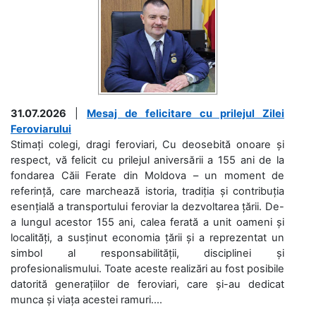
31.07.2026
|
Mesaj de felicitare cu prilejul Zilei
Feroviarului
Stimați colegi, dragi feroviari, Cu deosebită onoare și
respect, vă felicit cu prilejul aniversării a 155 ani de la
fondarea Căii Ferate din Moldova – un moment de
referință, care marchează istoria, tradiția și contribuția
esențială a transportului feroviar la dezvoltarea țării. De-
a lungul acestor 155 ani, calea ferată a unit oameni și
localități, a susținut economia țării și a reprezentat un
simbol al responsabilității, disciplinei și
profesionalismului. Toate aceste realizări au fost posibile
datorită generațiilor de feroviari, care și-au dedicat
munca și viața acestei ramuri....