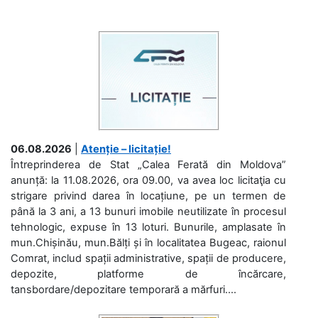
06.08.2026
|
Atenție – licitație!
Întreprinderea de Stat „Calea Ferată din Moldova”
anunță: la 11.08.2026, ora 09.00, va avea loc licitaţia cu
strigare privind darea în locațiune, pe un termen de
până la 3 ani, a 13 bunuri imobile neutilizate în procesul
tehnologic, expuse în 13 loturi. Bunurile, amplasate în
mun.Chișinău, mun.Bălți și în localitatea Bugeac, raionul
Comrat, includ spații administrative, spații de producere,
depozite, platforme de încărcare,
tansbordare/depozitare temporară a mărfuri....