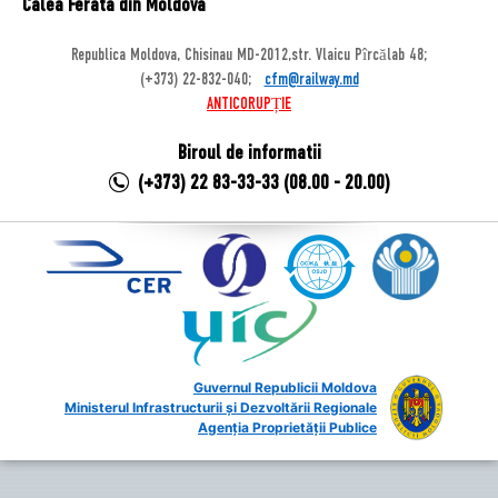
Calea Ferata din Moldova
Republica Moldova, Chisinau MD-2012,str. Vlaicu Pîrcălab 48;
(+373) 22-832-040;
cfm@railway.md
ANTICORUPȚIE
Biroul de informatii
(+373) 22 83-33-33 (08.00 - 20.00)
Guvernul Republicii Moldova
Ministerul Infrastructurii și Dezvoltării Regionale
Agenția Proprietății Publice