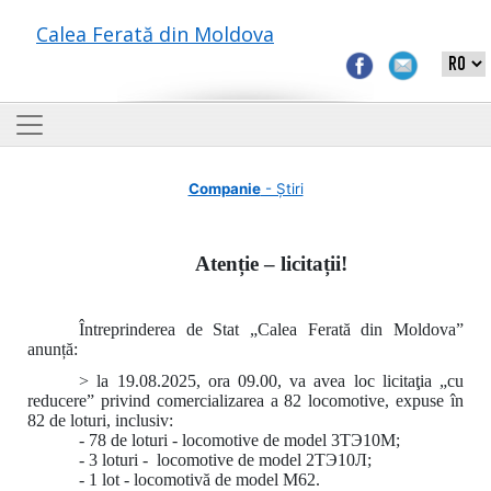
Calea Ferată din Moldova
Companie
- Știri
Atenție – licitații!
Întreprinderea de Stat „Calea Ferată din Moldova”
anunță:
> la 19.08.2025, ora 09.00, va avea loc licitaţia „cu
reducere” privind comercializarea a 82 locomotive, expuse în
82 de loturi, inclusiv:
- 78 de loturi - locomotive de model 3ТЭ10М;
- 3 loturi - locomotive de model 2ТЭ10Л;
- 1 lot - locomotivă de model M62.