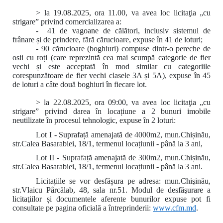
> la 19.08.2025, ora 11.00, va avea loc licitaţia „cu
strigare” privind comercializarea a:
- 41 de vagoane de călători, inclusiv sistemul de
frânare și de prindere, fără cărucioare, expuse în 41 de loturi;
- 90 cărucioare (boghiuri) compuse dintr-o pereche de
osii cu roți (care reprezintă cea mai scumpă categorie de fier
vechi și este acceptată în mod similar cu categoriile
corespunzătoare de fier vechi clasele 3A și 5A), expuse în 45
de loturi a câte două boghiuri în fiecare lot.
> la 22.08.2025, ora 09:00
,
va avea loc licitaţia „cu
strigare” privind darea în locațiune a 2 bunuri imobile
neutilizate în procesul tehnologic, expuse în 2 loturi:
Lot I - Suprafață amenajată de 4000m2, mun.Chișinău,
str.Calea Basarabiei, 18/1, termenul locațiunii - până la 3 ani,
Lot II - Suprafață amenajată de 300m2, mun.Chișinău,
str.Calea Basarabiei, 18/1, termenul locațiunii - până la 3 ani.
Licitațiile se vor desfășura pe adresa: mun.Chişinău,
str.Vlaicu Pârcălab, 48, sala nr.51. Modul de desfăşurare a
licitaţiilor și documentele aferente bunurilor expuse pot fi
consultate pe pagina oficială a întreprinderii:
www.
cfm.md
.