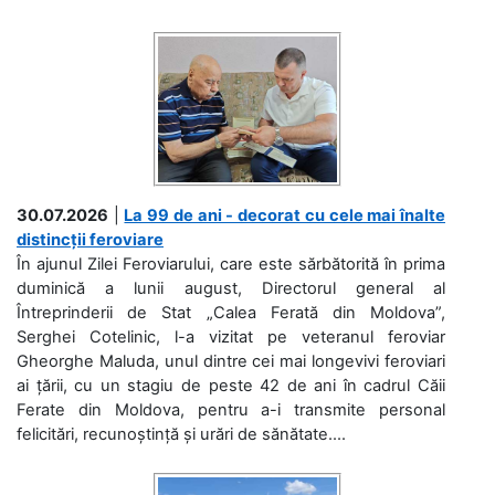
30.07.2026
|
La 99 de ani - decorat cu cele mai înalte
distincții feroviare
În ajunul Zilei Feroviarului, care este sărbătorită în prima
duminică a lunii august, Directorul general al
Întreprinderii de Stat „Calea Ferată din Moldova”,
Serghei Cotelinic, l-a vizitat pe veteranul feroviar
Gheorghe Maluda, unul dintre cei mai longevivi feroviari
ai țării, cu un stagiu de peste 42 de ani în cadrul Căii
Ferate din Moldova, pentru a-i transmite personal
felicitări, recunoștință și urări de sănătate....