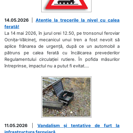
14.05.2026
|
Atenție la trecerile la nivel cu calea
ferată!
La 14 mai 2026, în jurul orei 12.50, pe tronsonul feroviar
Ocnița–Vălcineț, mecanicul unui tren a fost nevoit să
aplice frânarea de urgență, după ce un automobil a
pătruns pe calea ferată cu încălcarea prevederilor
Regulamentului circulației rutiere. În pofida măsurilor
întreprinse, impactul nu a putut fi evitat....
11.05.2026
|
Vandalism și tentative de furt la
infrastructura feroviară