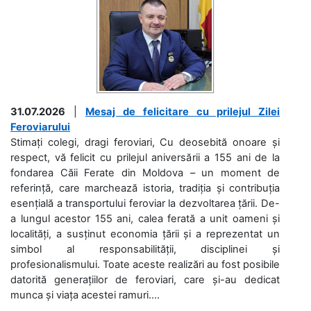
31.07.2026
|
Mesaj de felicitare cu prilejul Zilei
Feroviarului
Stimați colegi, dragi feroviari, Cu deosebită onoare și
respect, vă felicit cu prilejul aniversării a 155 ani de la
fondarea Căii Ferate din Moldova – un moment de
referință, care marchează istoria, tradiția și contribuția
esențială a transportului feroviar la dezvoltarea țării. De-
a lungul acestor 155 ani, calea ferată a unit oameni și
localități, a susținut economia țării și a reprezentat un
simbol al responsabilității, disciplinei și
profesionalismului. Toate aceste realizări au fost posibile
datorită generațiilor de feroviari, care și-au dedicat
munca și viața acestei ramuri....