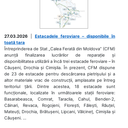
27.03.2026
|
Estacadele feroviare – disponibile în
toată țara
Întreprinderea de Stat „Calea Ferată din Moldova” (CFM)
anunță finalizarea lucrărilor de reparație și
disponibilitatea utilizării a încă trei estacade feroviare – în
Căușeni, Drochia și Cimișlia. În prezent, CFM dispune
de 23 de estacade pentru descărcarea pietrișului și a
altor materiale vrac de construcții, amplasate pe întreg
teritoriul țării. Dintre acestea, 18 estacade sunt
funcționale, localizate în următoarele stații feroviare:
Basarabeasca, Comrat, Taraclia, Cahul, Bender-2,
Căinari, Revaca, Rogojeni, Florești, Fălești, Răuțel,
Mateuți, Drochia, Brătușeni, Lipcani, Vălcineț, Cimișlia și
Căușeni. ...