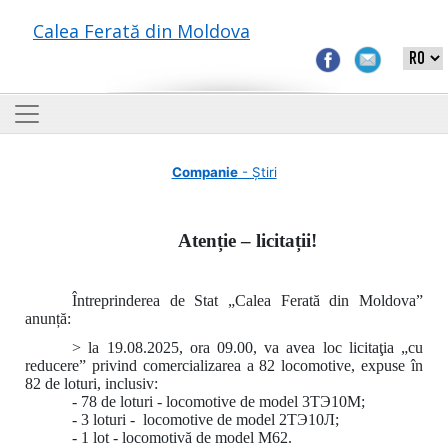
Calea Ferată din Moldova
Companie
- Știri
Atenție – licitații!
Întreprinderea de Stat „Calea Ferată din Moldova”
anunță:
> la 19.08.2025, ora 09.00, va avea loc licitaţia „cu
reducere” privind comercializarea a 82 locomotive, expuse în
82 de loturi, inclusiv:
- 78 de loturi - locomotive de model 3ТЭ10М;
- 3 loturi - locomotive de model 2ТЭ10Л;
- 1 lot - locomotivă de model M62.