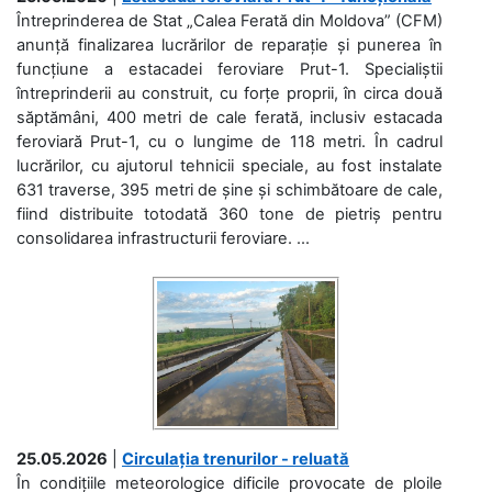
Întreprinderea de Stat „Calea Ferată din Moldova” (CFM)
anunță finalizarea lucrărilor de reparație și punerea în
funcțiune a estacadei feroviare Prut-1. Specialiștii
întreprinderii au construit, cu forțe proprii, în circa două
săptămâni, 400 metri de cale ferată, inclusiv estacada
feroviară Prut-1, cu o lungime de 118 metri. În cadrul
lucrărilor, cu ajutorul tehnicii speciale, au fost instalate
631 traverse, 395 metri de șine și schimbătoare de cale,
fiind distribuite totodată 360 tone de pietriș pentru
consolidarea infrastructurii feroviare. ...
25.05.2026
|
Circulația trenurilor - reluată
În condițiile meteorologice dificile provocate de ploile