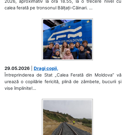
2026, aproximativ la ora 18.55, la o trecere nivel cu
calea ferată pe tronsonul Bălțați-Căinari. ...
29.05.2026
|
Dragi copii,
Întreprinderea de Stat „Calea Ferată din Moldova” vă
urează o copilărie fericită, plină de zâmbete, bucurii și
vise împlinite!...