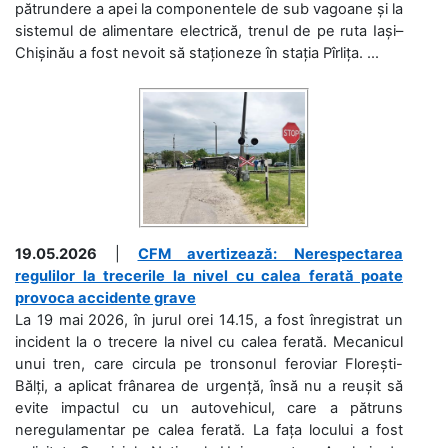
pătrundere a apei la componentele de sub vagoane și la
sistemul de alimentare electrică, trenul de pe ruta Iași–
Chișinău a fost nevoit să staționeze în stația Pîrlița. ...
19.05.2026
|
CFM avertizează: Nerespectarea
regulilor la trecerile la nivel cu calea ferată poate
provoca accidente grave
La 19 mai 2026, în jurul orei 14.15, a fost înregistrat un
incident la o trecere la nivel cu calea ferată. Mecanicul
unui tren, care circula pe tronsonul feroviar Florești-
Bălți, a aplicat frânarea de urgență, însă nu a reușit să
evite impactul cu un autovehicul, care a pătruns
neregulamentar pe calea ferată. La fața locului a fost