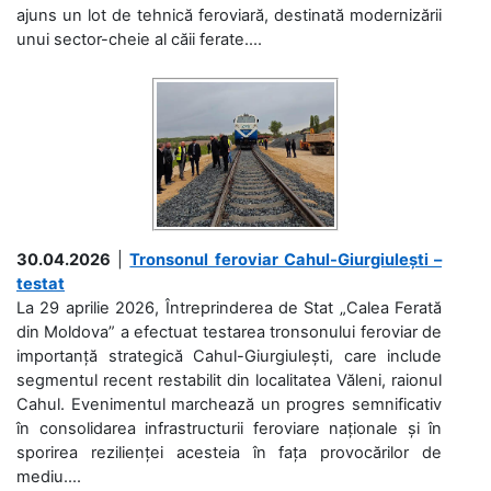
ajuns un lot de tehnică feroviară, destinată modernizării
unui sector-cheie al căii ferate....
30.04.2026
|
Tronsonul feroviar Cahul-Giurgiulești –
testat
La 29 aprilie 2026, Întreprinderea de Stat „Calea Ferată
din Moldova” a efectuat testarea tronsonului feroviar de
importanță strategică Cahul-Giurgiulești, care include
segmentul recent restabilit din localitatea Văleni, raionul
Cahul. Evenimentul marchează un progres semnificativ
în consolidarea infrastructurii feroviare naționale și în
sporirea rezilienței acesteia în fața provocărilor de
mediu....