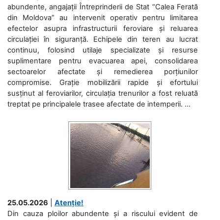
abundente, angajații Întreprinderii de Stat “Calea Ferată
din Moldova” au intervenit operativ pentru limitarea
efectelor asupra infrastructurii feroviare și reluarea
circulației în siguranță. Echipele din teren au lucrat
continuu, folosind utilaje specializate și resurse
suplimentare pentru evacuarea apei, consolidarea
sectoarelor afectate și remedierea porțiunilor
compromise. Grație mobilizării rapide și efortului
susținut al feroviarilor, circulația trenurilor a fost reluată
treptat pe principalele trasee afectate de intemperii. ...
25.05.2026
|
Atenție!
Din cauza ploilor abundente și a riscului evident de