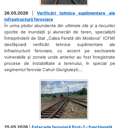
26.05.2026
|
Verificări tehnice suplimentare ale
infrastructurii feroviare
În urma ploilor abundente din ultimele zile și a riscurilor
sporite de inundații și alunecări de teren, specialiștii
Întreprinderii de Stat „Calea Ferată din Moldova” (CFM)
desfășoară verificări tehnice suplimentare ale
infrastructurii feroviare, cu accent pe sectoarele
vulnerabile și zonele unde anterior au fost înregistrate
procese de instabilitate a terenului, în special pe
segmentul feroviar Cahul-Giurgiulești....
25.05.2026
|
Estacada feroviară Prut-1 – funcțională