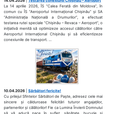
14.04.2026
|
Testarea conexiunii Chișinău – Aeroport
La 14 aprilie 2026, ÎS “Calea Ferată din Moldova”, în
comun cu ÎS “Aeroportul Internațional Chișinău” și SA
“Administrația Națională a Drumurilor”, a efectuat
testarea rutei speciale “Chișinău – Revaca – Aeroport”, o
inițiativă menită să optimizeze accesul călătorilor către
Aeroportul Internațional Chișinău și să eficientizeze
conexiunile de transport. ...
10.04.2026
|
Sărbători fericite!
Cu prilejul Sfintelor Sărbători de Paște, adresez cele mai
sincere și călduroase felicitări tuturor angajaților,
partenerilor și călătorilor! Fie ca Lumina Învierii Domnului
să vă aducă pace în suflet, sănătate, bucurie și