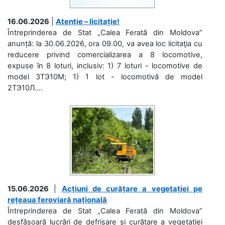
16.06.2026
|
Atenție – licitație!
Întreprinderea de Stat „Calea Ferată din Moldova”
anunță: la 30.06.2026, ora 09.00, va avea loc licitaţia cu
reducere privind comercializarea a 8 locomotive,
expuse în 8 loturi, inclusiv: 1) 7 loturi - locomotive de
model 3ТЭ10М; 1) 1 lot - locomotivă de model
2ТЭ10Л....
15.06.2026
|
Acțiuni de curățare a vegetației pe
rețeaua feroviară națională
Întreprinderea de Stat „Calea Ferată din Moldova”
desfășoară lucrări de defrișare și curățare a vegetației