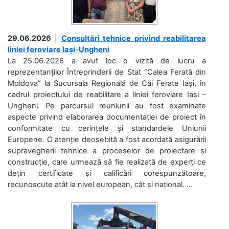
29.06.2026
|
Consultări tehnice privind reabilitarea
liniei feroviare Iași-Ungheni
La 25.06.2026 a avut loc o vizită de lucru a
reprezentanților Întreprinderii de Stat ”Calea Ferată din
Moldova” la Sucursala Regională de Căi Ferate Iași, în
cadrul proiectului de reabilitare a liniei feroviare Iași –
Ungheni. Pe parcursul reuniunii au fost examinate
aspecte privind elaborarea documentației de proiect în
conformitate cu cerințele și standardele Uniunii
Europene. O atenție deosebită a fost acordată asigurării
supravegherii tehnice a proceselor de proiectare și
construcție, care urmează să fie realizată de experți ce
dețin certificate și calificări corespunzătoare,
recunoscute atât la nivel european, cât și național. ...