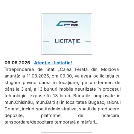
06.08.2026
|
Atenție – licitație!
Întreprinderea de Stat „Calea Ferată din Moldova”
anunță: la 11.08.2026, ora 09.00, va avea loc licitaţia cu
strigare privind darea în locațiune, pe un termen de
până la 3 ani, a 13 bunuri imobile neutilizate în procesul
tehnologic, expuse în 13 loturi. Bunurile, amplasate în
mun.Chișinău, mun.Bălți și în localitatea Bugeac, raionul
Comrat, includ spații administrative, spații de producere,
depozite, platforme de încărcare,
tansbordare/depozitare temporară a mărfuri....