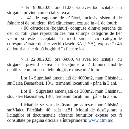
> la 19.08.2025, ora 11.00, va avea loc licitaţia „cu
strigare” privind comercializarea a:
- 41 de vagoane de călători, inclusiv sistemul de
frânare și de prindere, fără cărucioare, expuse în 41 de loturi;
- 90 cărucioare (boghiuri) compuse dintr-o pereche de
osii cu roți (care reprezintă cea mai scumpă categorie de fier
vechi și este acceptată în mod similar cu categoriile
corespunzătoare de fier vechi clasele 3A și 5A), expuse în 45
de loturi a câte două boghiuri în fiecare lot.
> la 22.08.2025, ora 09:00
,
va avea loc licitaţia „cu
strigare” privind darea în locațiune a 2 bunuri imobile
neutilizate în procesul tehnologic, expuse în 2 loturi:
Lot I - Suprafață amenajată de 4000m2, mun.Chișinău,
str.Calea Basarabiei, 18/1, termenul locațiunii - până la 3 ani,
Lot II - Suprafață amenajată de 300m2, mun.Chișinău,
str.Calea Basarabiei, 18/1, termenul locațiunii - până la 3 ani.
Licitațiile se vor desfășura pe adresa: mun.Chişinău,
str.Vlaicu Pârcălab, 48, sala nr.51. Modul de desfăşurare a
licitaţiilor și documentele aferente bunurilor expuse pot fi
consultate pe pagina oficială a întreprinderii:
www.
cfm.md
.