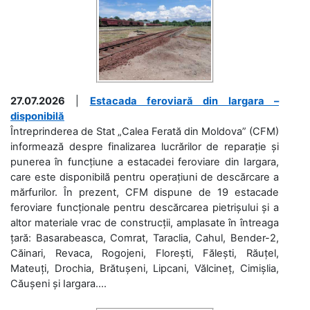
27.07.2026
|
Estacada feroviară din Iargara –
disponibilă
Întreprinderea de Stat „Calea Ferată din Moldova” (CFM)
informează despre finalizarea lucrărilor de reparație și
punerea în funcțiune a estacadei feroviare din Iargara,
care este disponibilă pentru operațiuni de descărcare a
mărfurilor. În prezent, CFM dispune de 19 estacade
feroviare funcționale pentru descărcarea pietrișului și a
altor materiale vrac de construcții, amplasate în întreaga
țară: Basarabeasca, Comrat, Taraclia, Cahul, Bender-2,
Căinari, Revaca, Rogojeni, Florești, Fălești, Răuțel,
Mateuți, Drochia, Brătușeni, Lipcani, Vălcineț, Cimișlia,
Căușeni și Iargara....