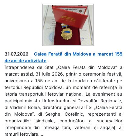
31.07.2026
|
Calea Ferată din Moldova a marcat 155
de ani de activitate
Întreprinderea de Stat „Calea Ferată din Moldova” a
marcat astăzi, 31 iulie 2026, printr-o ceremonie festivă,
aniversarea a 155 de ani de la fondarea căii ferate pe
teritoriul Republicii Moldova, un moment de referință în
istoria transportului feroviar național. La eveniment au
participat ministrul Infrastructurii și Dezvoltării Regionale,
dl Vladimir Bolea, directorul general al Î.S. „Calea Ferată
din Moldova”, dl Serghei Cotelinic, reprezentanți ai
organizațiilor sindicale, conducători ai sucursalelor
întreprinderii din întreaga țară, veterani și angajați ai
ramurii feroviare....