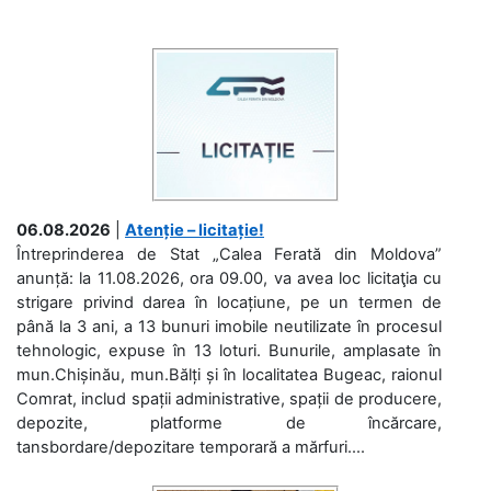
06.08.2026
|
Atenție – licitație!
Întreprinderea de Stat „Calea Ferată din Moldova”
anunță: la 11.08.2026, ora 09.00, va avea loc licitaţia cu
strigare privind darea în locațiune, pe un termen de
până la 3 ani, a 13 bunuri imobile neutilizate în procesul
tehnologic, expuse în 13 loturi. Bunurile, amplasate în
mun.Chișinău, mun.Bălți și în localitatea Bugeac, raionul
Comrat, includ spații administrative, spații de producere,
depozite, platforme de încărcare,
tansbordare/depozitare temporară a mărfuri....