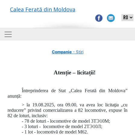
Calea Ferată din Moldova
Companie
- Știri
Atenție – licitații!
Întreprinderea de Stat „Calea Ferată din Moldova”
anunță:
> la 19.08.2025, ora 09.00, va avea loc licitaţia „cu
reducere” privind comercializarea a 82 locomotive, expuse în
82 de loturi, inclusiv:
- 78 de loturi - locomotive de model 3ТЭ10М;
- 3 loturi - locomotive de model 2ТЭ10Л;
- 1 lot - locomotivă de model M62.