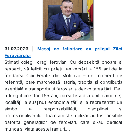
31.07.2026
|
Mesaj de felicitare cu prilejul Zilei
Feroviarului
Stimați colegi, dragi feroviari, Cu deosebită onoare și
respect, vă felicit cu prilejul aniversării a 155 ani de la
fondarea Căii Ferate din Moldova – un moment de
referință, care marchează istoria, tradiția și contribuția
esențială a transportului feroviar la dezvoltarea țării. De-
a lungul acestor 155 ani, calea ferată a unit oameni și
localități, a susținut economia țării și a reprezentat un
simbol al responsabilității, disciplinei și
profesionalismului. Toate aceste realizări au fost posibile
datorită generațiilor de feroviari, care și-au dedicat
munca și viața acestei ramuri....