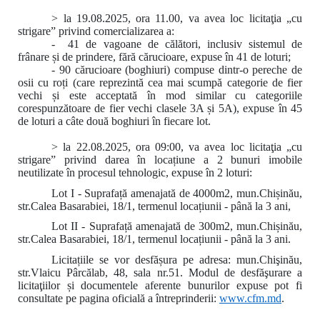
> la 19.08.2025, ora 11.00, va avea loc licitaţia „cu
strigare” privind comercializarea a:
- 41 de vagoane de călători, inclusiv sistemul de
frânare și de prindere, fără cărucioare, expuse în 41 de loturi;
- 90 cărucioare (boghiuri) compuse dintr-o pereche de
osii cu roți (care reprezintă cea mai scumpă categorie de fier
vechi și este acceptată în mod similar cu categoriile
corespunzătoare de fier vechi clasele 3A și 5A), expuse în 45
de loturi a câte două boghiuri în fiecare lot.
> la 22.08.2025, ora 09:00
,
va avea loc licitaţia „cu
strigare” privind darea în locațiune a 2 bunuri imobile
neutilizate în procesul tehnologic, expuse în 2 loturi:
Lot I - Suprafață amenajată de 4000m2, mun.Chișinău,
str.Calea Basarabiei, 18/1, termenul locațiunii - până la 3 ani,
Lot II - Suprafață amenajată de 300m2, mun.Chișinău,
str.Calea Basarabiei, 18/1, termenul locațiunii - până la 3 ani.
Licitațiile se vor desfășura pe adresa: mun.Chişinău,
str.Vlaicu Pârcălab, 48, sala nr.51. Modul de desfăşurare a
licitaţiilor și documentele aferente bunurilor expuse pot fi
consultate pe pagina oficială a întreprinderii:
www.
cfm.md
.