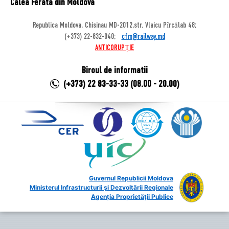
Calea Ferata din Moldova
Republica Moldova, Chisinau MD-2012,str. Vlaicu Pîrcălab 48;
(+373) 22-832-040;
cfm@railway.md
ANTICORUPȚIE
Biroul de informatii
(+373) 22 83-33-33 (08.00 - 20.00)
Guvernul Republicii Moldova
Ministerul Infrastructurii și Dezvoltării Regionale
Agenția Proprietății Publice