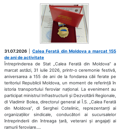
31.07.2026
|
Calea Ferată din Moldova a marcat 155
de ani de activitate
Întreprinderea de Stat „Calea Ferată din Moldova” a
marcat astăzi, 31 iulie 2026, printr-o ceremonie festivă,
aniversarea a 155 de ani de la fondarea căii ferate pe
teritoriul Republicii Moldova, un moment de referință în
istoria transportului feroviar național. La eveniment au
participat ministrul Infrastructurii și Dezvoltării Regionale,
dl Vladimir Bolea, directorul general al Î.S. „Calea Ferată
din Moldova”, dl Serghei Cotelinic, reprezentanți ai
organizațiilor sindicale, conducători ai sucursalelor
întreprinderii din întreaga țară, veterani și angajați ai
ramurii feroviare....