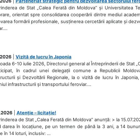
.2026
|
Parteneriat strategic pentru dezvoltarea sectorului fer
prinderea de Stat „Calea Ferată din Moldova” și Universitatea 
rare, orientat spre consolidarea cooperării dintre mediul academi
area formării profesionale, susținerea cercetării aplicate și dez
r....
.2026
|
Vizită de lucru în Japonia
ioada 6-10 iulie 2026, Directorul general al Întreprinderii de Stat 
ticipat, în cadrul unei delegații comune a Republicii Moldova
tructurii și Dezvoltării Regionale, la o vizită de lucru în Japonia,
l infrastructurii și transportului feroviar....
.2026
|
Atenție – licitație!
rinderea de Stat „Calea Ferată din Moldova” anunță: > la 15.07.2026
d darea în locațiune, pe un termen de până la 3 ani, a 14 bunuri
în 14 loturi, inclusiv: ...