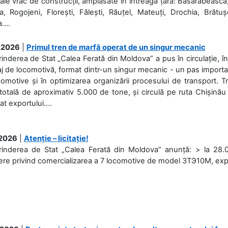
ale vrac de construcții, amplasate în întreaga țară: Basarabeasca
, Rogojeni, Florești, Fălești, Răuțel, Mateuți, Drochia, Brătușe
....
.2026
|
Primul tren de marfă operat de un singur mecanic
rinderea de Stat „Calea Ferată din Moldova” a pus în circulație, 
j de locomotivă, format dintr-un singur mecanic - un pas important
omotive și în optimizarea organizării procesului de transport.
otală de aproximativ 5.000 de tone, și circulă pe ruta Chișinău
at exportului....
.2026
|
Atenție – licitație!
rinderea de Stat „Calea Ferată din Moldova” anunță: > la 28.07
re privind comercializarea a 7 locomotive de model 3ТЭ10М, expuse