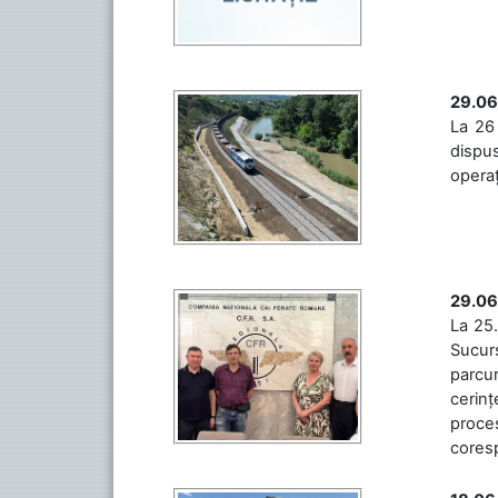
29.06
La 26 
dispus
operaț
29.06
La 25.
Sucurs
parcu
cerinț
proces
coresp