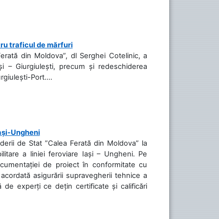
ru traficul de mărfuri
Ferată din Moldova”, dl Serghei Cotelinic, a
și – Giurgiulești, precum și redeschiderea
rgiulești-Port....
Iași-Ungheni
nderii de Stat ”Calea Ferată din Moldova” la
litare a liniei feroviare Iași – Ungheni. Pe
ocumentației de proiect în conformitate cu
acordată asigurării supravegherii tehnice a
de experți ce dețin certificate și calificări