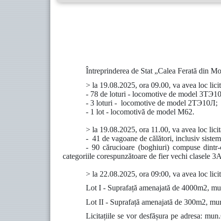
Întreprinderea de Stat „Calea Ferată din M
> la 19.08.2025, ora 09.00, va avea loc lici
- 78 de loturi - locomotive de model 3ТЭ1
- 3 loturi - locomotive de model 2ТЭ10Л;
- 1 lot - locomotivă de model M62.
> la 19.08.2025, ora 11.00, va avea loc licit
- 41 de vagoane de călători, inclusiv sistemu
- 90 cărucioare (boghiuri) compuse dintr-
categoriile corespunzătoare de fier vechi clasele 3A
> la 22.08.2025, ora 09:00
,
va avea loc lici
Lot I - Suprafață amenajată de 4000m2, mun.
Lot II - Suprafață amenajată de 300m2, mun.
Licitațiile se vor desfășura pe adresa: mun