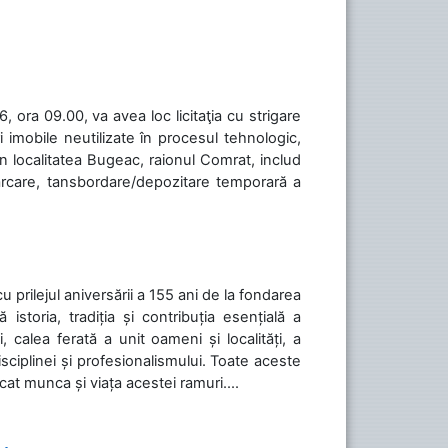
 ora 09.00, va avea loc licitaţia cu strigare
 imobile neutilizate în procesul tehnologic,
în localitatea Bugeac, raionul Comrat, includ
cărcare, tansbordare/depozitare temporară a
cu prilejul aniversării a 155 ani de la fondarea
toria, tradiția și contribuția esențială a
, calea ferată a unit oameni și localități, a
isciplinei și profesionalismului. Toate aceste
icat munca și viața acestei ramuri....