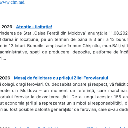
www.
cfm.md
.
.2026
|
Atenție – licitație!
rinderea de Stat „Calea Ferată din Moldova” anunță: la 11.08.2026,
d darea în locațiune, pe un termen de până la 3 ani, a 13 bunuri
 în 13 loturi. Bunurile, amplasate în mun.Chișinău, mun.Bălți și 
 administrative, spații de producere, depozite, platforme de în
....
.2026
|
Mesaj de felicitare cu prilejul Zilei Feroviarului
i colegi, dragi feroviari, Cu deosebită onoare și respect, vă felicit 
Ferate din Moldova – un moment de referință, care marchează is
ortului feroviar la dezvoltarea țării. De-a lungul acestor 155 ani
ut economia țării și a reprezentat un simbol al responsabilității, d
ări au fost posibile datorită generațiilor de feroviari, care și-au ded