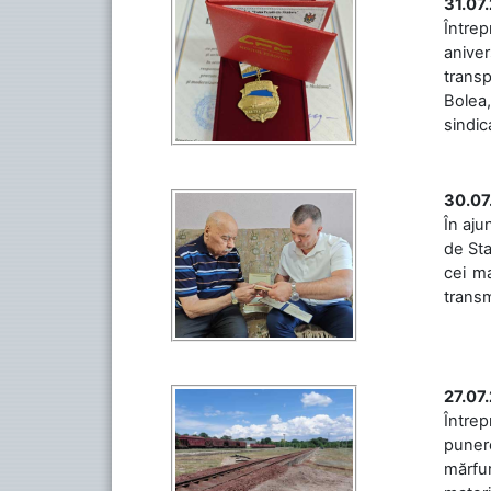
31.07
Între
aniver
transp
Bolea,
sindic
30.07
În aju
de Sta
cei ma
transm
27.07
Întrep
punere
mărfur