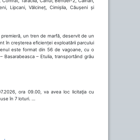
, Comrat, Taraclia, Cahul, Bender-2, Căinari,
ni, Lipcani, Vălcineț, Cimișlia, Căușeni și
în premieră, un tren de marfă, deservit de un
 în creșterea eficienței exploatării parcului
 Trenul este format din 56 de vagoane, cu o
 – Basarabeasca – Etulia, transportând grâu
.2026, ora 09.00, va avea loc licitaţia cu
 în 7 loturi. ...