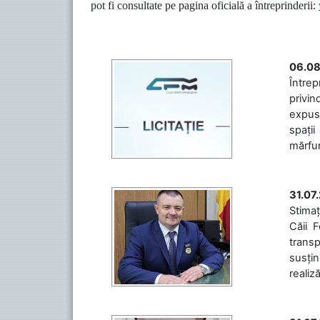
pot fi consultate pe pagina oficială a întreprinderii:
06.08
Întrep
privin
expuse
spații
mărfuri
31.07
Stimaț
Căii 
transp
susțin
realiz