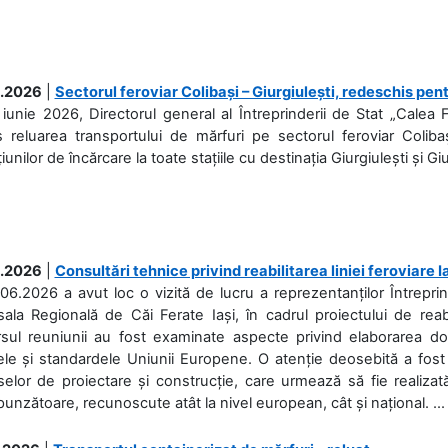
.2026
|
Sectorul feroviar Colibași – Giurgiulești, redeschis pent
iunie 2026, Directorul general al Întreprinderii de Stat „Calea 
 reluarea transportului de mărfuri pe sectorul feroviar Coliba
iunilor de încărcare la toate stațiile cu destinația Giurgiulești și Giu
.2026
|
Consultări tehnice privind reabilitarea liniei feroviare 
06.2026 a avut loc o vizită de lucru a reprezentanților Întrepri
ala Regională de Căi Ferate Iași, în cadrul proiectului de reabi
rsul reuniunii au fost examinate aspecte privind elaborarea d
ele și standardele Uniunii Europene. O atenție deosebită a fost 
elor de proiectare și construcție, care urmează să fie realizată 
unzătoare, recunoscute atât la nivel european, cât și național. ...