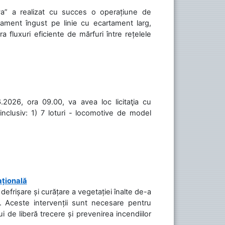
va” a realizat cu succes o operațiune de
tament îngust pe linie cu ecartament larg,
a fluxuri eficiente de mărfuri între rețelele
.2026, ora 09.00, va avea loc licitaţia cu
inclusiv: 1) 7 loturi - locomotive de model
ațională
efrișare și curățare a vegetației înalte de-a
să. Aceste intervenții sunt necesare pentru
ui de liberă trecere și prevenirea incendiilor