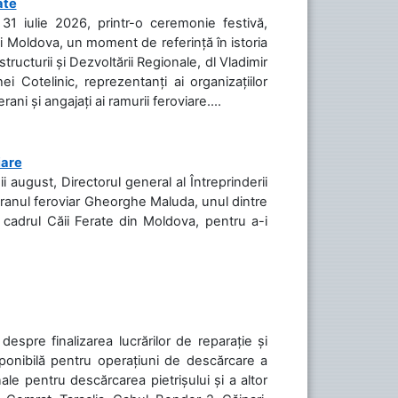
ate
31 iulie 2026, printr-o ceremonie festivă,
cii Moldova, un moment de referință în istoria
tructurii și Dezvoltării Regionale, dl Vladimir
i Cotelinic, reprezentanți ai organizațiilor
ani și angajați ai ramurii feroviare....
iare
ii august, Directorul general al Întreprinderii
teranul feroviar Gheorghe Maluda, unul dintre
n cadrul Căii Ferate din Moldova, pentru a-i
spre finalizarea lucrărilor de reparație și
sponibilă pentru operațiuni de descărcare a
le pentru descărcarea pietrișului și a altor