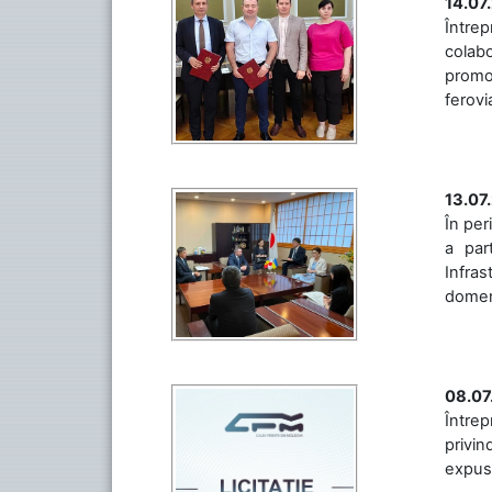
14.07
Între
colabo
promov
ferovia
13.07
În per
a par
Infras
domeniu
08.07
Întrep
privin
expuse 