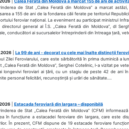
.2026
|
Calea Ferată din Moldova a marcat 155 de ani de activit
prinderea de Stat „Calea Ferată din Moldova” a marcat astăzi, 
sarea a 155 de ani de la fondarea căii ferate pe teritoriul Republi
ortului feroviar național. La eveniment au participat ministrul Infras
 directorul general al Î.S. „Calea Ferată din Moldova”, dl Serghe
ale, conducători ai sucursalelor întreprinderii din întreaga țară, veter
.2026
|
La 99 de ani - decorat cu cele mai înalte distincții ferov
nul Zilei Feroviarului, care este sărbătorită în prima duminică a lun
t „Calea Ferată din Moldova”, Serghei Cotelinic, l-a vizitat pe ve
i longevivi feroviari ai țării, cu un stagiu de peste 42 de ani î
ite personal felicitări, recunoștință și urări de sănătate....
.2026
|
Estacada feroviară din Iargara – disponibilă
rinderea de Stat „Calea Ferată din Moldova” (CFM) informează de
a în funcțiune a estacadei feroviare din Iargara, care este di
ilor. În prezent, CFM dispune de 19 estacade feroviare funcționa