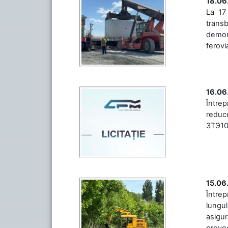
18.06
La 17
trans
demons
ferovia
16.06
Între
reduce
3ТЭ10М
15.06
Întrep
lungul
asigur
provoc