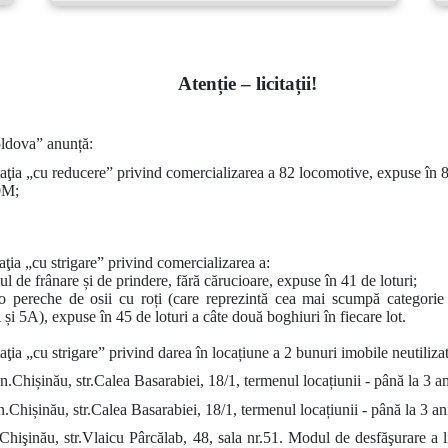
Atenție – licitații!
oldova” anunță:
taţia „cu reducere” privind comercializarea a 82 locomotive, expuse în 82
0М;
aţia „cu strigare” privind comercializarea a:
l de frânare și de prindere, fără cărucioare, expuse în 41 de loturi;
o pereche de osii cu roți (care reprezintă cea mai scumpă categorie 
 și 5A), expuse în 45 de loturi a câte două boghiuri în fiecare lot.
taţia „cu strigare” privind darea în locațiune a 2 bunuri imobile neutiliza
Chișinău, str.Calea Basarabiei, 18/1, termenul locațiunii - până la 3 an
Chișinău, str.Calea Basarabiei, 18/1, termenul locațiunii - până la 3 an
.Chişinău, str.Vlaicu Pârcălab, 48, sala nr.51. Modul de desfăşurare a l