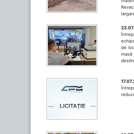
materi
Revaca
Iargara
23.07
Întrep
echipa
de loc
masă t
destin
17.07
Întrep
reduce