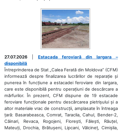
27.07.2026
|
Estacada feroviară din Iargara –
disponibilă
Întreprinderea de Stat „Calea Ferată din Moldova” (CFM)
informează despre finalizarea lucrărilor de reparație și
punerea în funcțiune a estacadei feroviare din Iargara,
care este disponibilă pentru operațiuni de descărcare a
mărfurilor. În prezent, CFM dispune de 19 estacade
feroviare funcționale pentru descărcarea pietrișului și a
altor materiale vrac de construcții, amplasate în întreaga
țară: Basarabeasca, Comrat, Taraclia, Cahul, Bender-2,
Căinari, Revaca, Rogojeni, Florești, Fălești, Răuțel,
Mateuți, Drochia, Brătușeni, Lipcani, Vălcineț, Cimișlia,