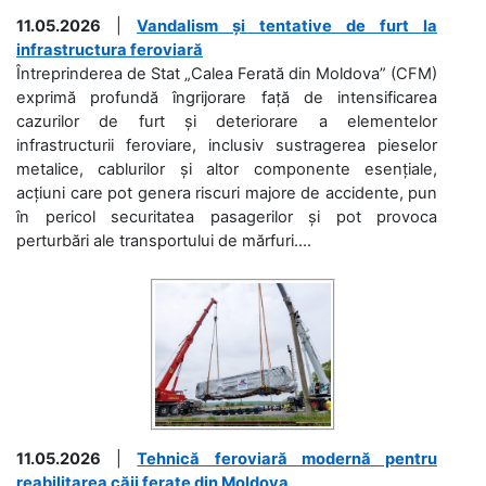
11.05.2026
|
Vandalism și tentative de furt la
infrastructura feroviară
Întreprinderea de Stat „Calea Ferată din Moldova” (CFM)
exprimă profundă îngrijorare față de intensificarea
cazurilor de furt și deteriorare a elementelor
infrastructurii feroviare, inclusiv sustragerea pieselor
metalice, cablurilor și altor componente esențiale,
acțiuni care pot genera riscuri majore de accidente, pun
în pericol securitatea pasagerilor și pot provoca
perturbări ale transportului de mărfuri....
11.05.2026
|
Tehnică feroviară modernă pentru
reabilitarea căii ferate din Moldova