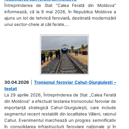
Întreprinderea de Stat “Calea Ferată din Moldova”
informează, că la 9 mai 2026, în Republica Moldova a
ajuns un lot de tehnică feroviară, destinată modernizării
unui sector-cheie al căii ferate....
30.04.2026
|
Tronsonul feroviar Cahul-Giurgiulești –
testat
La 29 aprilie 2026, Întreprinderea de Stat „Calea Ferată
din Moldova” a efectuat testarea tronsonului feroviar de
importanță strategică Cahul-Giurgiulești, care include
segmentul recent restabilit din localitatea Văleni, raionul
Cahul. Evenimentul marchează un progres semnificativ
în consolidarea infrastructurii feroviare naționale și în