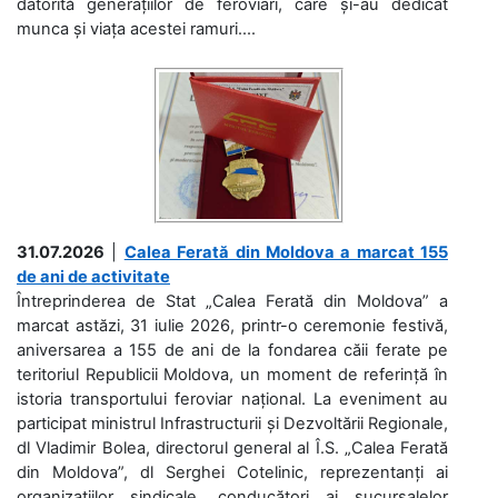
datorită generațiilor de feroviari, care și-au dedicat
munca și viața acestei ramuri....
31.07.2026
|
Calea Ferată din Moldova a marcat 155
de ani de activitate
Întreprinderea de Stat „Calea Ferată din Moldova” a
marcat astăzi, 31 iulie 2026, printr-o ceremonie festivă,
aniversarea a 155 de ani de la fondarea căii ferate pe
teritoriul Republicii Moldova, un moment de referință în
istoria transportului feroviar național. La eveniment au
participat ministrul Infrastructurii și Dezvoltării Regionale,
dl Vladimir Bolea, directorul general al Î.S. „Calea Ferată
din Moldova”, dl Serghei Cotelinic, reprezentanți ai
organizațiilor sindicale, conducători ai sucursalelor