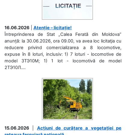
16.06.2026
|
Atenție – licitație!
Întreprinderea de Stat „Calea Ferată din Moldova”
anunță: la 30.06.2026, ora 09.00, va avea loc licitaţia cu
reducere privind comercializarea a 8 locomotive,
expuse în 8 loturi, inclusiv: 1) 7 loturi - locomotive de
model 3ТЭ10М; 1) 1 lot - locomotivă de model
2ТЭ10Л....
15.06.2026
|
Acțiuni de curățare a vegetației pe
rețeaua feroviară națională