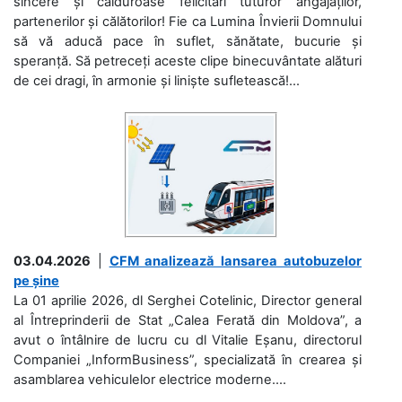
sincere și călduroase felicitări tuturor angajaților,
partenerilor și călătorilor! Fie ca Lumina Învierii Domnului
să vă aducă pace în suflet, sănătate, bucurie și
speranță. Să petreceți aceste clipe binecuvântate alături
de cei dragi, în armonie și liniște sufletească!...
03.04.2026
|
CFM analizează lansarea autobuzelor
pe șine
La 01 aprilie 2026, dl Serghei Cotelinic, Director general
al Întreprinderii de Stat „Calea Ferată din Moldova”, a
avut o întâlnire de lucru cu dl Vitalie Eșanu, directorul
Companiei „InformBusiness”, specializată în crearea și
asamblarea vehiculelor electrice moderne....