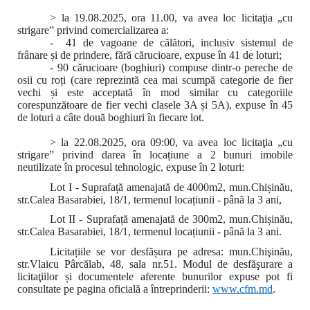
> la 19.08.2025, ora 11.00, va avea loc licitaţia „cu
strigare” privind comercializarea a:
- 41 de vagoane de călători, inclusiv sistemul de
frânare și de prindere, fără cărucioare, expuse în 41 de loturi;
- 90 cărucioare (boghiuri) compuse dintr-o pereche de
osii cu roți (care reprezintă cea mai scumpă categorie de fier
vechi și este acceptată în mod similar cu categoriile
corespunzătoare de fier vechi clasele 3A și 5A), expuse în 45
de loturi a câte două boghiuri în fiecare lot.
> la 22.08.2025, ora 09:00
,
va avea loc licitaţia „cu
strigare” privind darea în locațiune a 2 bunuri imobile
neutilizate în procesul tehnologic, expuse în 2 loturi:
Lot I - Suprafață amenajată de 4000m2, mun.Chișinău,
str.Calea Basarabiei, 18/1, termenul locațiunii - până la 3 ani,
Lot II - Suprafață amenajată de 300m2, mun.Chișinău,
str.Calea Basarabiei, 18/1, termenul locațiunii - până la 3 ani.
Licitațiile se vor desfășura pe adresa: mun.Chişinău,
str.Vlaicu Pârcălab, 48, sala nr.51. Modul de desfăşurare a
licitaţiilor și documentele aferente bunurilor expuse pot fi
consultate pe pagina oficială a întreprinderii:
www.
cfm.md
.