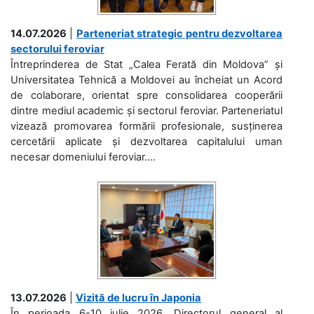
14.07.2026
|
Parteneriat strategic pentru dezvoltarea
sectorului feroviar
Întreprinderea de Stat „Calea Ferată din Moldova” și
Universitatea Tehnică a Moldovei au încheiat un Acord
de colaborare, orientat spre consolidarea cooperării
dintre mediul academic și sectorul feroviar. Parteneriatul
vizează promovarea formării profesionale, susținerea
cercetării aplicate și dezvoltarea capitalului uman
necesar domeniului feroviar....
13.07.2026
|
Vizită de lucru în Japonia
În perioada 6-10 iulie 2026, Directorul general al