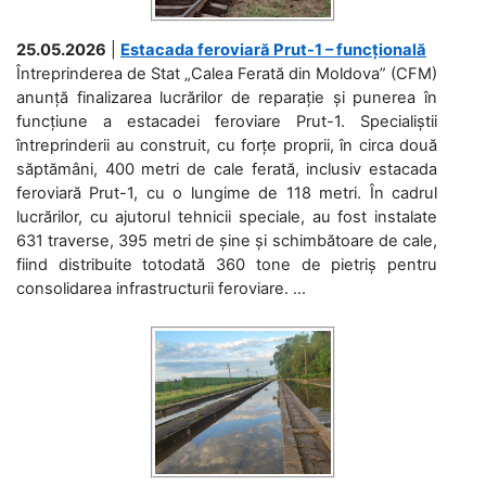
25.05.2026
|
Estacada feroviară Prut-1 – funcțională
Întreprinderea de Stat „Calea Ferată din Moldova” (CFM)
anunță finalizarea lucrărilor de reparație și punerea în
funcțiune a estacadei feroviare Prut-1. Specialiștii
întreprinderii au construit, cu forțe proprii, în circa două
săptămâni, 400 metri de cale ferată, inclusiv estacada
feroviară Prut-1, cu o lungime de 118 metri. În cadrul
lucrărilor, cu ajutorul tehnicii speciale, au fost instalate
631 traverse, 395 metri de șine și schimbătoare de cale,
fiind distribuite totodată 360 tone de pietriș pentru
consolidarea infrastructurii feroviare. ...