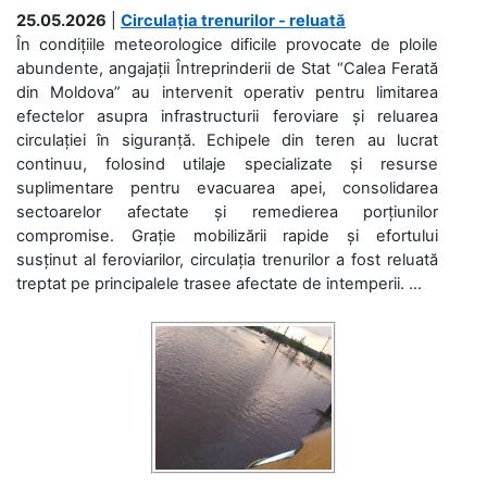
25.05.2026
|
Circulația trenurilor - reluată
În condițiile meteorologice dificile provocate de ploile
abundente, angajații Întreprinderii de Stat “Calea Ferată
din Moldova” au intervenit operativ pentru limitarea
efectelor asupra infrastructurii feroviare și reluarea
circulației în siguranță. Echipele din teren au lucrat
continuu, folosind utilaje specializate și resurse
suplimentare pentru evacuarea apei, consolidarea
sectoarelor afectate și remedierea porțiunilor
compromise. Grație mobilizării rapide și efortului
susținut al feroviarilor, circulația trenurilor a fost reluată
treptat pe principalele trasee afectate de intemperii. ...