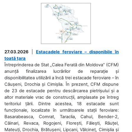
27.03.2026
|
Estacadele feroviare – disponibile în
toată țara
Întreprinderea de Stat „Calea Ferată din Moldova” (CFM)
anunță finalizarea lucrărilor de reparație și
disponibilitatea utilizării a încă trei estacade feroviare – în
Căușeni, Drochia și Cimișlia. În prezent, CFM dispune
de 23 de estacade pentru descărcarea pietrișului și a
altor materiale vrac de construcții, amplasate pe întreg
teritoriul țării. Dintre acestea, 18 estacade sunt
funcționale, localizate în următoarele stații feroviare:
Basarabeasca, Comrat, Taraclia, Cahul, Bender-2,
Căinari, Revaca, Rogojeni, Florești, Fălești, Răuțel,
Mateuți, Drochia, Brătușeni, Lipcani, Vălcineț, Cimișlia și