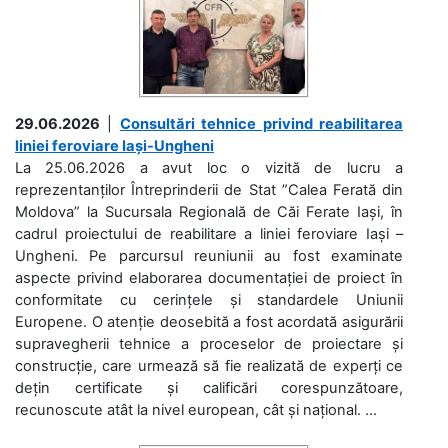
29.06.2026
|
Consultări tehnice privind reabilitarea
liniei feroviare Iași-Ungheni
La 25.06.2026 a avut loc o vizită de lucru a
reprezentanților Întreprinderii de Stat ”Calea Ferată din
Moldova” la Sucursala Regională de Căi Ferate Iași, în
cadrul proiectului de reabilitare a liniei feroviare Iași –
Ungheni. Pe parcursul reuniunii au fost examinate
aspecte privind elaborarea documentației de proiect în
conformitate cu cerințele și standardele Uniunii
Europene. O atenție deosebită a fost acordată asigurării
supravegherii tehnice a proceselor de proiectare și
construcție, care urmează să fie realizată de experți ce
dețin certificate și calificări corespunzătoare,
recunoscute atât la nivel european, cât și național. ...