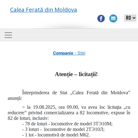
Calea Ferată din Moldova
Companie
- Știri
Atenție – licitații!
Întreprinderea de Stat „Calea Ferată din Moldova”
anunță:
> la 19.08.2025, ora 09.00, va avea loc licitaţia „cu
reducere” privind comercializarea a 82 locomotive, expuse în
82 de loturi, inclusiv:
- 78 de loturi - locomotive de model 3ТЭ10М;
- 3 loturi - locomotive de model 2ТЭ10Л;
- 1 lot - locomotivă de model M62.