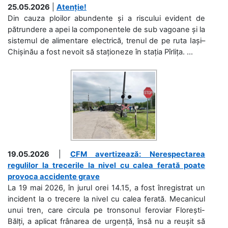
25.05.2026
|
Atenție!
Din cauza ploilor abundente și a riscului evident de
pătrundere a apei la componentele de sub vagoane și la
sistemul de alimentare electrică, trenul de pe ruta Iași–
Chișinău a fost nevoit să staționeze în stația Pîrlița. ...
19.05.2026
|
CFM avertizează: Nerespectarea
regulilor la trecerile la nivel cu calea ferată poate
provoca accidente grave
La 19 mai 2026, în jurul orei 14.15, a fost înregistrat un
incident la o trecere la nivel cu calea ferată. Mecanicul
unui tren, care circula pe tronsonul feroviar Florești-
Bălți, a aplicat frânarea de urgență, însă nu a reușit să