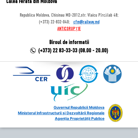
Calea Ferata din Moldova
Republica Moldova, Chisinau MD-2012,str. Vlaicu Pîrcălab 48;
(+373) 22-832-040;
cfm@railway.md
ANTICORUPȚIE
Biroul de informatii
(+373) 22 83-33-33 (08.00 - 20.00)
Guvernul Republicii Moldova
Ministerul Infrastructurii și Dezvoltării Regionale
Agenția Proprietății Publice