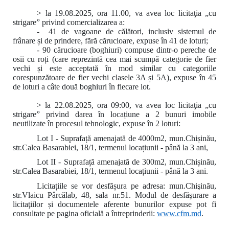
> la 19.08.2025, ora 11.00, va avea loc licitaţia „cu
strigare” privind comercializarea a:
- 41 de vagoane de călători, inclusiv sistemul de
frânare și de prindere, fără cărucioare, expuse în 41 de loturi;
- 90 cărucioare (boghiuri) compuse dintr-o pereche de
osii cu roți (care reprezintă cea mai scumpă categorie de fier
vechi și este acceptată în mod similar cu categoriile
corespunzătoare de fier vechi clasele 3A și 5A), expuse în 45
de loturi a câte două boghiuri în fiecare lot.
> la 22.08.2025, ora 09:00
,
va avea loc licitaţia „cu
strigare” privind darea în locațiune a 2 bunuri imobile
neutilizate în procesul tehnologic, expuse în 2 loturi:
Lot I - Suprafață amenajată de 4000m2, mun.Chișinău,
str.Calea Basarabiei, 18/1, termenul locațiunii - până la 3 ani,
Lot II - Suprafață amenajată de 300m2, mun.Chișinău,
str.Calea Basarabiei, 18/1, termenul locațiunii - până la 3 ani.
Licitațiile se vor desfășura pe adresa: mun.Chişinău,
str.Vlaicu Pârcălab, 48, sala nr.51. Modul de desfăşurare a
licitaţiilor și documentele aferente bunurilor expuse pot fi
consultate pe pagina oficială a întreprinderii:
www.
cfm.md
.