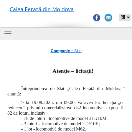
Calea Ferată din Moldova
Companie
- Știri
Atenție – licitații!
Întreprinderea de Stat „Calea Ferată din Moldova”
anunță:
> la 19.08.2025, ora 09.00, va avea loc licitaţia „cu
reducere” privind comercializarea a 82 locomotive, expuse în
82 de loturi, inclusiv:
- 78 de loturi - locomotive de model 3ТЭ10М;
- 3 loturi - locomotive de model 2ТЭ10Л;
- 1 lot - locomotivă de model M62.