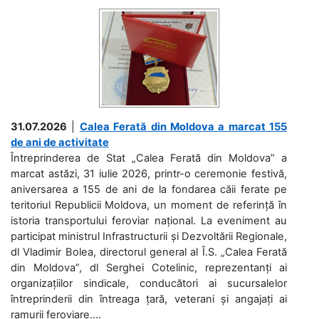
31.07.2026
|
Calea Ferată din Moldova a marcat 155
de ani de activitate
Întreprinderea de Stat „Calea Ferată din Moldova” a
marcat astăzi, 31 iulie 2026, printr-o ceremonie festivă,
aniversarea a 155 de ani de la fondarea căii ferate pe
teritoriul Republicii Moldova, un moment de referință în
istoria transportului feroviar național. La eveniment au
participat ministrul Infrastructurii și Dezvoltării Regionale,
dl Vladimir Bolea, directorul general al Î.S. „Calea Ferată
din Moldova”, dl Serghei Cotelinic, reprezentanți ai
organizațiilor sindicale, conducători ai sucursalelor
întreprinderii din întreaga țară, veterani și angajați ai
ramurii feroviare....