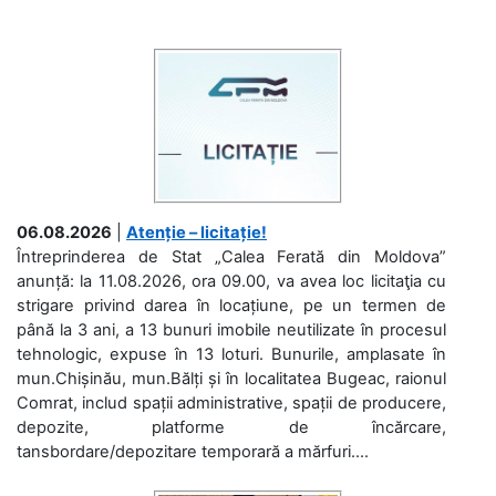
06.08.2026
|
Atenție – licitație!
Întreprinderea de Stat „Calea Ferată din Moldova”
anunță: la 11.08.2026, ora 09.00, va avea loc licitaţia cu
strigare privind darea în locațiune, pe un termen de
până la 3 ani, a 13 bunuri imobile neutilizate în procesul
tehnologic, expuse în 13 loturi. Bunurile, amplasate în
mun.Chișinău, mun.Bălți și în localitatea Bugeac, raionul
Comrat, includ spații administrative, spații de producere,
depozite, platforme de încărcare,
tansbordare/depozitare temporară a mărfuri....