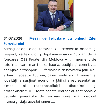
31.07.2026
|
Mesaj de felicitare cu prilejul Zilei
Feroviarului
Stimați colegi, dragi feroviari, Cu deosebită onoare și
respect, vă felicit cu prilejul aniversării a 155 ani de la
fondarea Căii Ferate din Moldova – un moment de
referință, care marchează istoria, tradiția și contribuția
esențială a transportului feroviar la dezvoltarea țării. De-
a lungul acestor 155 ani, calea ferată a unit oameni și
localități, a susținut economia țării și a reprezentat un
simbol al responsabilității, disciplinei și
profesionalismului. Toate aceste realizări au fost posibile
datorită generațiilor de feroviari, care și-au dedicat
munca și viața acestei ramuri....