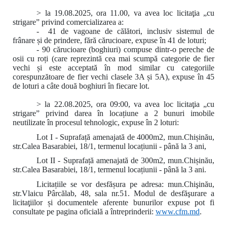
> la 19.08.2025, ora 11.00, va avea loc licitaţia „cu
strigare” privind comercializarea a:
- 41 de vagoane de călători, inclusiv sistemul de
frânare și de prindere, fără cărucioare, expuse în 41 de loturi;
- 90 cărucioare (boghiuri) compuse dintr-o pereche de
osii cu roți (care reprezintă cea mai scumpă categorie de fier
vechi și este acceptată în mod similar cu categoriile
corespunzătoare de fier vechi clasele 3A și 5A), expuse în 45
de loturi a câte două boghiuri în fiecare lot.
> la 22.08.2025, ora 09:00
,
va avea loc licitaţia „cu
strigare” privind darea în locațiune a 2 bunuri imobile
neutilizate în procesul tehnologic, expuse în 2 loturi:
Lot I - Suprafață amenajată de 4000m2, mun.Chișinău,
str.Calea Basarabiei, 18/1, termenul locațiunii - până la 3 ani,
Lot II - Suprafață amenajată de 300m2, mun.Chișinău,
str.Calea Basarabiei, 18/1, termenul locațiunii - până la 3 ani.
Licitațiile se vor desfășura pe adresa: mun.Chişinău,
str.Vlaicu Pârcălab, 48, sala nr.51. Modul de desfăşurare a
licitaţiilor și documentele aferente bunurilor expuse pot fi
consultate pe pagina oficială a întreprinderii:
www.
cfm.md
.