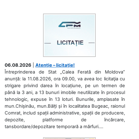
06.08.2026
|
Atenție – licitație!
Întreprinderea de Stat „Calea Ferată din Moldova”
anunță: la 11.08.2026, ora 09.00, va avea loc licitaţia cu
strigare privind darea în locațiune, pe un termen de
până la 3 ani, a 13 bunuri imobile neutilizate în procesul
tehnologic, expuse în 13 loturi. Bunurile, amplasate în
mun.Chișinău, mun.Bălți și în localitatea Bugeac, raionul
Comrat, includ spații administrative, spații de producere,
depozite, platforme de încărcare,
tansbordare/depozitare temporară a mărfuri....