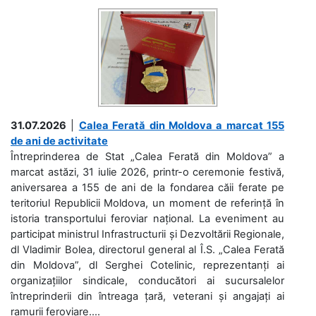
31.07.2026
|
Calea Ferată din Moldova a marcat 155
de ani de activitate
Întreprinderea de Stat „Calea Ferată din Moldova” a
marcat astăzi, 31 iulie 2026, printr-o ceremonie festivă,
aniversarea a 155 de ani de la fondarea căii ferate pe
teritoriul Republicii Moldova, un moment de referință în
istoria transportului feroviar național. La eveniment au
participat ministrul Infrastructurii și Dezvoltării Regionale,
dl Vladimir Bolea, directorul general al Î.S. „Calea Ferată
din Moldova”, dl Serghei Cotelinic, reprezentanți ai
organizațiilor sindicale, conducători ai sucursalelor
întreprinderii din întreaga țară, veterani și angajați ai
ramurii feroviare....