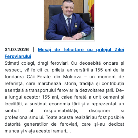
31.07.2026
|
Mesaj de felicitare cu prilejul Zilei
Feroviarului
Stimați colegi, dragi feroviari, Cu deosebită onoare și
respect, vă felicit cu prilejul aniversării a 155 ani de la
fondarea Căii Ferate din Moldova – un moment de
referință, care marchează istoria, tradiția și contribuția
esențială a transportului feroviar la dezvoltarea țării. De-
a lungul acestor 155 ani, calea ferată a unit oameni și
localități, a susținut economia țării și a reprezentat un
simbol al responsabilității, disciplinei și
profesionalismului. Toate aceste realizări au fost posibile
datorită generațiilor de feroviari, care și-au dedicat
munca și viața acestei ramuri....