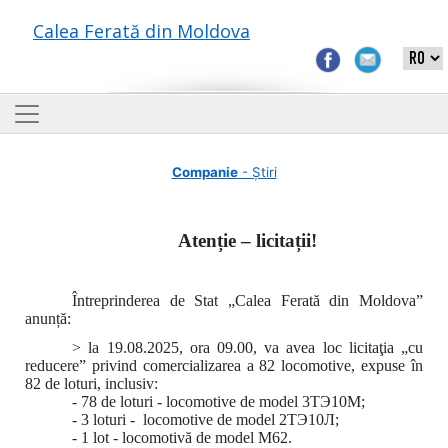
Calea Ferată din Moldova
Companie
- Știri
Atenție – licitații!
Întreprinderea de Stat „Calea Ferată din Moldova”
anunță:
> la 19.08.2025, ora 09.00, va avea loc licitaţia „cu
reducere” privind comercializarea a 82 locomotive, expuse în
82 de loturi, inclusiv:
- 78 de loturi - locomotive de model 3ТЭ10М;
- 3 loturi - locomotive de model 2ТЭ10Л;
- 1 lot - locomotivă de model M62.