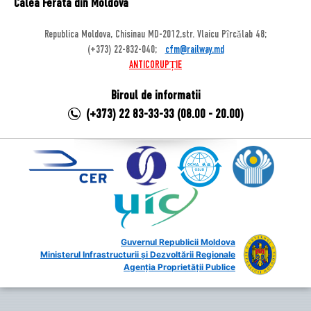
Calea Ferata din Moldova
Republica Moldova, Chisinau MD-2012,str. Vlaicu Pîrcălab 48;
(+373) 22-832-040;
cfm@railway.md
ANTICORUPȚIE
Biroul de informatii
(+373) 22 83-33-33 (08.00 - 20.00)
Guvernul Republicii Moldova
Ministerul Infrastructurii și Dezvoltării Regionale
Agenția Proprietății Publice