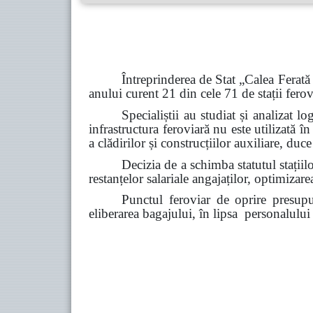
Întreprinderea de Stat „Calea Ferată
anului curent 21 din cele 71 de stații fero
Specialiștii au studiat și analizat l
infrastructura feroviară nu este utilizată î
a clădirilor și construcțiilor auxiliare, duc
Decizia de a schimba statutul stații
restanțelor salariale angajaților,
optimizarea
Punctul feroviar de oprire presup
eliberarea bagajului, în lipsa personalului d