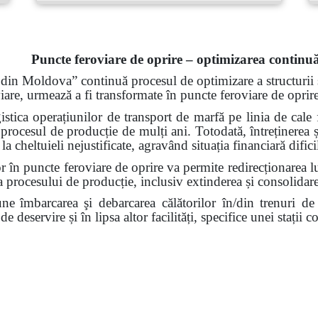
Puncte feroviare de oprire – optimizarea continu
 din Moldova” continuă procesul de optimizare a structurii ș
viare, urmează a fi transformate în puncte feroviare de oprire
ogistica operațiunilor de transport de marfă
pe linia de cale 
n procesul de producție
de mulți ani. Totodată, întreținerea ș
e la
cheltuieli
nejustificate, agravând situația financiară dificil
lor în puncte feroviare de oprire va permite
redirecționarea l
 procesului de producție, inclusiv extinderea și consolidar
une
îmbarcarea şi debarcarea călătorilor în/din trenuri de
e deservire și în lipsa altor facilități, specifice unei stații 