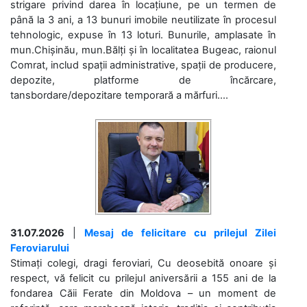
strigare privind darea în locațiune, pe un termen de
până la 3 ani, a 13 bunuri imobile neutilizate în procesul
tehnologic, expuse în 13 loturi. Bunurile, amplasate în
mun.Chișinău, mun.Bălți și în localitatea Bugeac, raionul
Comrat, includ spații administrative, spații de producere,
depozite, platforme de încărcare,
tansbordare/depozitare temporară a mărfuri....
31.07.2026
|
Mesaj de felicitare cu prilejul Zilei
Feroviarului
Stimați colegi, dragi feroviari, Cu deosebită onoare și
respect, vă felicit cu prilejul aniversării a 155 ani de la
fondarea Căii Ferate din Moldova – un moment de