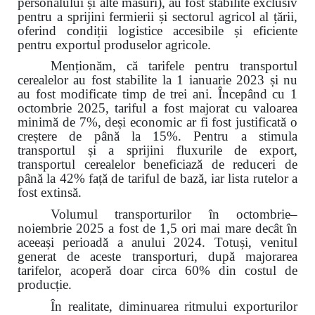
personalului și alte măsuri), au fost stabilite exclusiv
pentru a sprijini fermierii și sectorul agricol al țării,
oferind condiții logistice accesibile și eficiente
pentru exportul produselor agricole.
Menționăm, că tarifele pentru transportul
cerealelor au fost stabilite la 1 ianuarie 2023 și nu
au fost modificate timp de trei ani. Începând cu 1
octombrie 2025, tariful a fost majorat cu valoarea
minimă de 7%, deși economic ar fi fost justificată o
creștere de până la 15%. Pentru a stimula
transportul și a sprijini fluxurile de export,
transportul cerealelor beneficiază de reduceri de
până la 42% față de tariful de bază, iar lista rutelor a
fost extinsă.
Volumul transporturilor în octombrie–
noiembrie 2025 a fost de 1,5 ori mai mare decât în
aceeași perioadă a anului 2024. Totuși, venitul
generat de aceste transporturi, după majorarea
tarifelor, acoperă doar circa 60% din costul de
producție.
În realitate, diminuarea ritmului exporturilor