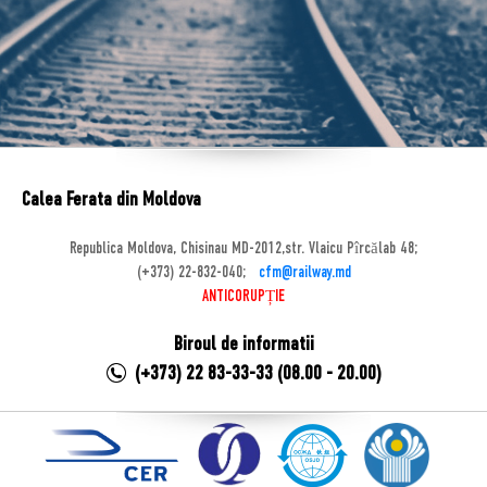
Calea Ferata din Moldova
Republica Moldova, Chisinau MD-2012,str. Vlaicu Pîrcălab 48;
(+373) 22-832-040;
cfm@railway.md
ANTICORUPȚIE
Biroul de informatii
(+373) 22 83-33-33 (08.00 - 20.00)