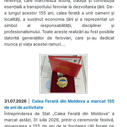
referință, care marchează istoria, tradiția și contribuția
esențială a transportului feroviar la dezvoltarea țării. De-
a lungul acestor 155 ani, calea ferată a unit oameni și
localități, a susținut economia țării și a reprezentat un
simbol al responsabilității, disciplinei și
profesionalismului. Toate aceste realizări au fost posibile
datorită generațiilor de feroviari, care și-au dedicat
munca și viața acestei ramuri....
31.07.2026
|
Calea Ferată din Moldova a marcat 155
de ani de activitate
Întreprinderea de Stat „Calea Ferată din Moldova” a
marcat astăzi, 31 iulie 2026, printr-o ceremonie festivă,
aniversarea a 155 de ani de la fondarea căii ferate pe