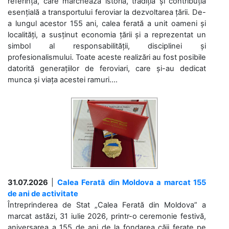
referință, care marchează istoria, tradiția și contribuția
esențială a transportului feroviar la dezvoltarea țării. De-
a lungul acestor 155 ani, calea ferată a unit oameni și
localități, a susținut economia țării și a reprezentat un
simbol al responsabilității, disciplinei și
profesionalismului. Toate aceste realizări au fost posibile
datorită generațiilor de feroviari, care și-au dedicat
munca și viața acestei ramuri....
31.07.2026
|
Calea Ferată din Moldova a marcat 155
de ani de activitate
Întreprinderea de Stat „Calea Ferată din Moldova” a
marcat astăzi, 31 iulie 2026, printr-o ceremonie festivă,
aniversarea a 155 de ani de la fondarea căii ferate pe