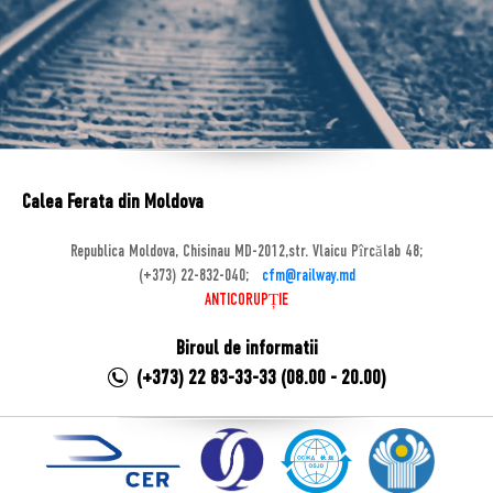
Calea Ferata din Moldova
Republica Moldova, Chisinau MD-2012,str. Vlaicu Pîrcălab 48;
(+373) 22-832-040;
cfm@railway.md
ANTICORUPȚIE
Biroul de informatii
(+373) 22 83-33-33 (08.00 - 20.00)