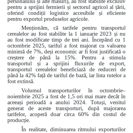
personalului și alte măsuri), au fost stabilite exclusiv
pentru a sprijini fermierii și sectorul agricol al țării,
oferind condiții logistice accesibile și eficiente
pentru exportul produselor agricole.
Menționăm, că tarifele pentru transportul
cerealelor au fost stabilite la 1 ianuarie 2023 și nu
au fost modificate timp de trei ani. Începând cu 1
octombrie 2025, tariful a fost majorat cu valoarea
minimă de 7%, deși economic ar fi fost justificată o
creștere de până la 15%. Pentru a stimula
transportul și a sprijini fluxurile de export,
transportul cerealelor beneficiază de reduceri de
până la 42% față de tariful de bază, iar lista rutelor a
fost extinsă.
Volumul transporturilor în octombrie–
noiembrie 2025 a fost de 1,5 ori mai mare decât în
aceeași perioadă a anului 2024. Totuși, venitul
generat de aceste transporturi, după majorarea
tarifelor, acoperă doar circa 60% din costul de
producție.
În realitate, diminuarea ritmului exporturilor