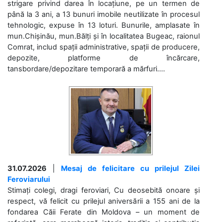
strigare privind darea în locațiune, pe un termen de
până la 3 ani, a 13 bunuri imobile neutilizate în procesul
tehnologic, expuse în 13 loturi. Bunurile, amplasate în
mun.Chișinău, mun.Bălți și în localitatea Bugeac, raionul
Comrat, includ spații administrative, spații de producere,
depozite, platforme de încărcare,
tansbordare/depozitare temporară a mărfuri....
31.07.2026
|
Mesaj de felicitare cu prilejul Zilei
Feroviarului
Stimați colegi, dragi feroviari, Cu deosebită onoare și
respect, vă felicit cu prilejul aniversării a 155 ani de la
fondarea Căii Ferate din Moldova – un moment de