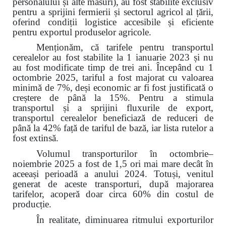
personalului și alte măsuri), au fost stabilite exclusiv
pentru a sprijini fermierii și sectorul agricol al țării,
oferind condiții logistice accesibile și eficiente
pentru exportul produselor agricole.
Menționăm, că tarifele pentru transportul
cerealelor au fost stabilite la 1 ianuarie 2023 și nu
au fost modificate timp de trei ani. Începând cu 1
octombrie 2025, tariful a fost majorat cu valoarea
minimă de 7%, deși economic ar fi fost justificată o
creștere de până la 15%. Pentru a stimula
transportul și a sprijini fluxurile de export,
transportul cerealelor beneficiază de reduceri de
până la 42% față de tariful de bază, iar lista rutelor a
fost extinsă.
Volumul transporturilor în octombrie–
noiembrie 2025 a fost de 1,5 ori mai mare decât în
aceeași perioadă a anului 2024. Totuși, venitul
generat de aceste transporturi, după majorarea
tarifelor, acoperă doar circa 60% din costul de
producție.
În realitate, diminuarea ritmului exporturilor