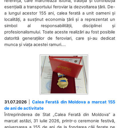
referință, care marchează istoria, tradiția și contribuția
esențială a transportului feroviar la dezvoltarea țării. De-
a lungul acestor 155 ani, calea ferată a unit oameni și
localități, a susținut economia țării și a reprezentat un
simbol al responsabilității, disciplinei și
profesionalismului. Toate aceste realizări au fost posibile
datorită generațiilor de feroviari, care și-au dedicat
munca și viața acestei ramuri....
31.07.2026
|
Calea Ferată din Moldova a marcat 155
de ani de activitate
Întreprinderea de Stat „Calea Ferată din Moldova” a
marcat astăzi, 31 iulie 2026, printr-o ceremonie festivă,
aniversarea a 155 de ani de la fondarea căii ferate pe