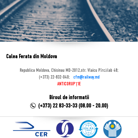
Calea Ferata din Moldova
Republica Moldova, Chisinau MD-2012,str. Vlaicu Pîrcălab 48;
(+373) 22-832-040;
cfm@railway.md
ANTICORUPȚIE
Biroul de informatii
(+373) 22 83-33-33 (08.00 - 20.00)