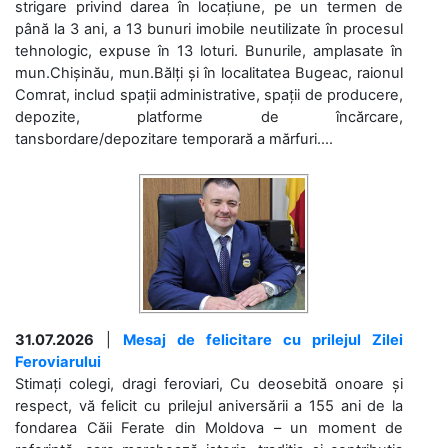
strigare privind darea în locațiune, pe un termen de
până la 3 ani, a 13 bunuri imobile neutilizate în procesul
tehnologic, expuse în 13 loturi. Bunurile, amplasate în
mun.Chișinău, mun.Bălți și în localitatea Bugeac, raionul
Comrat, includ spații administrative, spații de producere,
depozite, platforme de încărcare,
tansbordare/depozitare temporară a mărfuri....
31.07.2026
|
Mesaj de felicitare cu prilejul Zilei
Feroviarului
Stimați colegi, dragi feroviari, Cu deosebită onoare și
respect, vă felicit cu prilejul aniversării a 155 ani de la
fondarea Căii Ferate din Moldova – un moment de