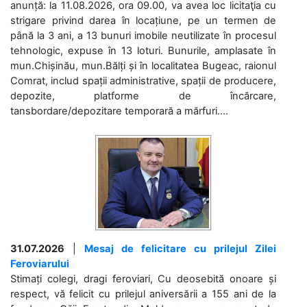
anunță: la 11.08.2026, ora 09.00, va avea loc licitaţia cu
strigare privind darea în locațiune, pe un termen de
până la 3 ani, a 13 bunuri imobile neutilizate în procesul
tehnologic, expuse în 13 loturi. Bunurile, amplasate în
mun.Chișinău, mun.Bălți și în localitatea Bugeac, raionul
Comrat, includ spații administrative, spații de producere,
depozite, platforme de încărcare,
tansbordare/depozitare temporară a mărfuri....
31.07.2026
|
Mesaj de felicitare cu prilejul Zilei
Feroviarului
Stimați colegi, dragi feroviari, Cu deosebită onoare și
respect, vă felicit cu prilejul aniversării a 155 ani de la