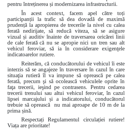
pentru întreținerea și modernizarea infrastructurii.
În acest context, facem apel către toți
participanții la trafic să dea dovadă de maximă
prudență la apropierea de trecerile la nivel cu calea
ferată nedirijate, să reducă viteza, să se asigure
vizual și auditiv înainte de traversarea oricărei linii
de cale ferată
că nu se apropie nici un tren sau alt
vehicul feroviar, să ia în considerare exigenţele
indicatoarelor rutiere.
Reiterăm, că conducătorului de vehicul îi este
interzis să se angajeze în traversare în cazul în care
situaţia rutieră îl va impune să oprească pe calea
ferată, precum şi să ocolească vehiculele oprite în
faţa trecerii, ieşind pe contrasens. Pentru cedarea
trecerii trenului sau altui vehicul feroviar, în cazul
lipsei marcajului și a indicatorului, conducătorul
trebuie să oprească nu mai aproape de 10 m de la
prima șină.
Respectați Regulamentul circulației rutiere!
Viața are prioritate!