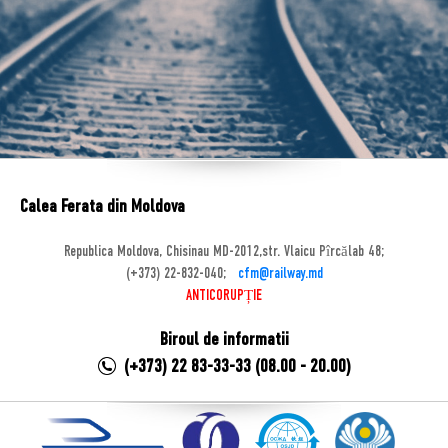
Calea Ferata din Moldova
Republica Moldova, Chisinau MD-2012,str. Vlaicu Pîrcălab 48;
(+373) 22-832-040;
cfm@railway.md
ANTICORUPȚIE
Biroul de informatii
(+373) 22 83-33-33 (08.00 - 20.00)