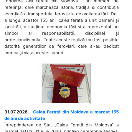
fondarea Căii Ferate din Moldova – un moment de
referință, care marchează istoria, tradiția și contribuția
esențială a transportului feroviar la dezvoltarea țării. De-
a lungul acestor 155 ani, calea ferată a unit oameni și
localități, a susținut economia țării și a reprezentat un
simbol al responsabilității, disciplinei și
profesionalismului. Toate aceste realizări au fost posibile
datorită generațiilor de feroviari, care și-au dedicat
munca și viața acestei ramuri....
31.07.2026
|
Calea Ferată din Moldova a marcat 155
de ani de activitate
Întreprinderea de Stat „Calea Ferată din Moldova” a
marcat astăzi, 31 iulie 2026, printr-o ceremonie festivă,