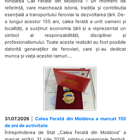
fondarea Căii Ferate din Moldova – un moment de
referință, care marchează istoria, tradiția și contribuția
esențială a transportului feroviar la dezvoltarea țării. De-
a lungul acestor 155 ani, calea ferată a unit oameni și
localități, a susținut economia țării și a reprezentat un
simbol al responsabilității, disciplinei și
profesionalismului. Toate aceste realizări au fost posibile
datorită generațiilor de feroviari, care și-au dedicat
munca și viața acestei ramuri....
31.07.2026
|
Calea Ferată din Moldova a marcat 155
de ani de activitate
Întreprinderea de Stat „Calea Ferată din Moldova” a
marcat astăzi, 31 iulie 2026, printr-o ceremonie festivă,