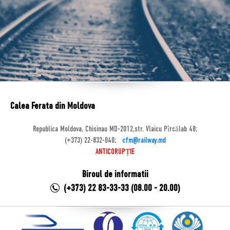
Calea Ferata din Moldova
Republica Moldova, Chisinau MD-2012,str. Vlaicu Pîrcălab 48;
(+373) 22-832-040;
cfm@railway.md
ANTICORUPȚIE
Biroul de informatii
(+373) 22 83-33-33 (08.00 - 20.00)