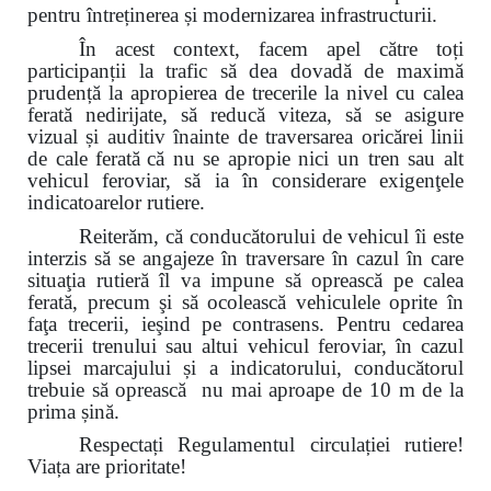
pentru întreținerea și modernizarea infrastructurii.
În acest context, facem apel către toți
participanții la trafic să dea dovadă de maximă
prudență la apropierea de trecerile la nivel cu calea
ferată nedirijate, să reducă viteza, să se asigure
vizual și auditiv înainte de traversarea oricărei linii
de cale ferată
că nu se apropie nici un tren sau alt
vehicul feroviar, să ia în considerare exigenţele
indicatoarelor rutiere.
Reiterăm, că conducătorului de vehicul îi este
interzis să se angajeze în traversare în cazul în care
situaţia rutieră îl va impune să oprească pe calea
ferată, precum şi să ocolească vehiculele oprite în
faţa trecerii, ieşind pe contrasens. Pentru cedarea
trecerii trenului sau altui vehicul feroviar, în cazul
lipsei marcajului și a indicatorului, conducătorul
trebuie să oprească nu mai aproape de 10 m de la
prima șină.
Respectați Regulamentul circulației rutiere!
Viața are prioritate!