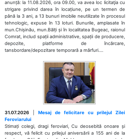
anunță: la 11.08.2026, ora 09.00, va avea loc licitaţia cu
strigare privind darea în locațiune, pe un termen de
până la 3 ani, a 13 bunuri imobile neutilizate în procesul
tehnologic, expuse în 13 loturi. Bunurile, amplasate în
mun.Chișinău, mun.Bălți și în localitatea Bugeac, raionul
Comrat, includ spații administrative, spații de producere,
depozite, platforme de încărcare,
tansbordare/depozitare temporară a mărfuri....
31.07.2026
|
Mesaj de felicitare cu prilejul Zilei
Feroviarului
Stimați colegi, dragi feroviari, Cu deosebită onoare și
respect, vă felicit cu prilejul aniversării a 155 ani de la