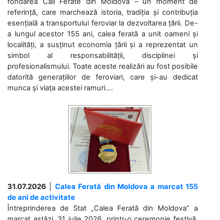
fondarea Căii Ferate din Moldova – un moment de
referință, care marchează istoria, tradiția și contribuția
esențială a transportului feroviar la dezvoltarea țării. De-
a lungul acestor 155 ani, calea ferată a unit oameni și
localități, a susținut economia țării și a reprezentat un
simbol al responsabilității, disciplinei și
profesionalismului. Toate aceste realizări au fost posibile
datorită generațiilor de feroviari, care și-au dedicat
munca și viața acestei ramuri....
31.07.2026
|
Calea Ferată din Moldova a marcat 155
de ani de activitate
Întreprinderea de Stat „Calea Ferată din Moldova” a
marcat astăzi, 31 iulie 2026, printr-o ceremonie festivă,