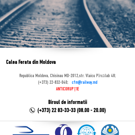
Calea Ferata din Moldova
Republica Moldova, Chisinau MD-2012,str. Vlaicu Pîrcălab 48;
(+373) 22-832-040;
cfm@railway.md
ANTICORUPȚIE
Biroul de informatii
(+373) 22 83-33-33 (08.00 - 20.00)