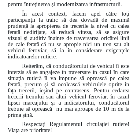
pentru întreținerea și modernizarea infrastructurii.
În acest context, facem apel către toți
participanții la trafic să dea dovadă de maximă
prudență la apropierea de trecerile la nivel cu calea
ferată nedirijate, să reducă viteza, să se asigure
vizual și auditiv înainte de traversarea oricărei linii
de cale ferată
că nu se apropie nici un tren sau alt
vehicul feroviar, să ia în considerare exigenţele
indicatoarelor rutiere.
Reiterăm, că conducătorului de vehicul îi este
interzis să se angajeze în traversare în cazul în care
situaţia rutieră îl va impune să oprească pe calea
ferată, precum şi să ocolească vehiculele oprite în
faţa trecerii, ieşind pe contrasens. Pentru cedarea
trecerii trenului sau altui vehicul feroviar, în cazul
lipsei marcajului și a indicatorului, conducătorul
trebuie să oprească nu mai aproape de 10 m de la
prima șină.
Respectați Regulamentul circulației rutiere!
Viața are prioritate!