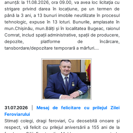
anunță: la 11.08.2026, ora 09.00, va avea loc licitaţia cu
strigare privind darea în locațiune, pe un termen de
până la 3 ani, a 13 bunuri imobile neutilizate în procesul
tehnologic, expuse în 13 loturi. Bunurile, amplasate în
mun.Chișinău, mun.Bălți și în localitatea Bugeac, raionul
Comrat, includ spații administrative, spații de producere,
depozite, platforme de încărcare,
tansbordare/depozitare temporară a mărfuri....
31.07.2026
|
Mesaj de felicitare cu prilejul Zilei
Feroviarului
Stimați colegi, dragi feroviari, Cu deosebită onoare și
respect, vă felicit cu prilejul aniversării a 155 ani de la