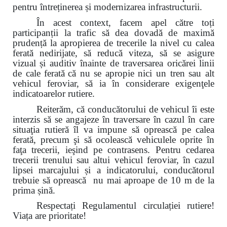
pentru întreținerea și modernizarea infrastructurii.
În acest context, facem apel către toți
participanții la trafic să dea dovadă de maximă
prudență la apropierea de trecerile la nivel cu calea
ferată nedirijate, să reducă viteza, să se asigure
vizual și auditiv înainte de traversarea oricărei linii
de cale ferată
că nu se apropie nici un tren sau alt
vehicul feroviar, să ia în considerare exigenţele
indicatoarelor rutiere.
Reiterăm, că conducătorului de vehicul îi este
interzis să se angajeze în traversare în cazul în care
situaţia rutieră îl va impune să oprească pe calea
ferată, precum şi să ocolească vehiculele oprite în
faţa trecerii, ieşind pe contrasens. Pentru cedarea
trecerii trenului sau altui vehicul feroviar, în cazul
lipsei marcajului și a indicatorului, conducătorul
trebuie să oprească nu mai aproape de 10 m de la
prima șină.
Respectați Regulamentul circulației rutiere!
Viața are prioritate!