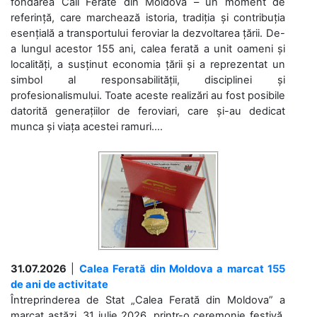
fondarea Căii Ferate din Moldova – un moment de
referință, care marchează istoria, tradiția și contribuția
esențială a transportului feroviar la dezvoltarea țării. De-
a lungul acestor 155 ani, calea ferată a unit oameni și
localități, a susținut economia țării și a reprezentat un
simbol al responsabilității, disciplinei și
profesionalismului. Toate aceste realizări au fost posibile
datorită generațiilor de feroviari, care și-au dedicat
munca și viața acestei ramuri....
31.07.2026
|
Calea Ferată din Moldova a marcat 155
de ani de activitate
Întreprinderea de Stat „Calea Ferată din Moldova” a
marcat astăzi, 31 iulie 2026, printr-o ceremonie festivă,