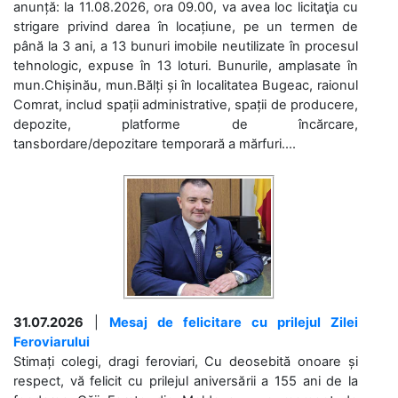
anunță: la 11.08.2026, ora 09.00, va avea loc licitaţia cu
strigare privind darea în locațiune, pe un termen de
până la 3 ani, a 13 bunuri imobile neutilizate în procesul
tehnologic, expuse în 13 loturi. Bunurile, amplasate în
mun.Chișinău, mun.Bălți și în localitatea Bugeac, raionul
Comrat, includ spații administrative, spații de producere,
depozite, platforme de încărcare,
tansbordare/depozitare temporară a mărfuri....
31.07.2026
|
Mesaj de felicitare cu prilejul Zilei
Feroviarului
Stimați colegi, dragi feroviari, Cu deosebită onoare și
respect, vă felicit cu prilejul aniversării a 155 ani de la