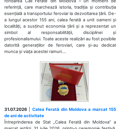
fondarea Căii Ferate din Moldova – un moment de
referință, care marchează istoria, tradiția și contribuția
esențială a transportului feroviar la dezvoltarea țării. De-
a lungul acestor 155 ani, calea ferată a unit oameni și
localități, a susținut economia țării și a reprezentat un
simbol al responsabilității, disciplinei și
profesionalismului. Toate aceste realizări au fost posibile
datorită generațiilor de feroviari, care și-au dedicat
munca și viața acestei ramuri....
31.07.2026
|
Calea Ferată din Moldova a marcat 155
de ani de activitate
Întreprinderea de Stat „Calea Ferată din Moldova” a
marcat astăzi, 31 iulie 2026, printr-o ceremonie festivă,