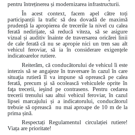
pentru întreținerea și modernizarea infrastructurii.
În acest context, facem apel către toți
participanții la trafic să dea dovadă de maximă
prudență la apropierea de trecerile la nivel cu calea
ferată nedirijate, să reducă viteza, să se asigure
vizual și auditiv înainte de traversarea oricărei linii
de cale ferată
că nu se apropie nici un tren sau alt
vehicul feroviar, să ia în considerare exigenţele
indicatoarelor rutiere.
Reiterăm, că conducătorului de vehicul îi este
interzis să se angajeze în traversare în cazul în care
situaţia rutieră îl va impune să oprească pe calea
ferată, precum şi să ocolească vehiculele oprite în
faţa trecerii, ieşind pe contrasens. Pentru cedarea
trecerii trenului sau altui vehicul feroviar, în cazul
lipsei marcajului și a indicatorului, conducătorul
trebuie să oprească nu mai aproape de 10 m de la
prima șină.
Respectați Regulamentul circulației rutiere!
Viața are prioritate!