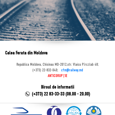
Calea Ferata din Moldova
Republica Moldova, Chisinau MD-2012,str. Vlaicu Pîrcălab 48;
(+373) 22-832-040;
cfm@railway.md
ANTICORUPȚIE
Biroul de informatii
(+373) 22 83-33-33 (08.00 - 20.00)