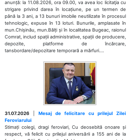
anunță: la 11.08.2026, ora 09.00, va avea loc licitaţia cu
strigare privind darea în locațiune, pe un termen de
până la 3 ani, a 13 bunuri imobile neutilizate în procesul
tehnologic, expuse în 13 loturi. Bunurile, amplasate în
mun.Chișinău, mun.Bălți și în localitatea Bugeac, raionul
Comrat, includ spații administrative, spații de producere,
depozite, platforme de încărcare,
tansbordare/depozitare temporară a mărfuri....
31.07.2026
|
Mesaj de felicitare cu prilejul Zilei
Feroviarului
Stimați colegi, dragi feroviari, Cu deosebită onoare și
respect, vă felicit cu prilejul aniversării a 155 ani de la