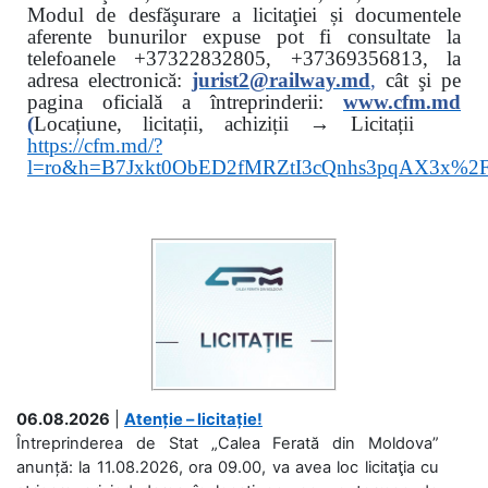
Modul de desfăşurare a licitaţiei și documentele
aferente bunurilor expuse pot fi consultate la
telefoanele
+37322832805, +37369356813, la
adresa electronică:
jurist2@railway.md
,
cât şi
pe
pagina oficială a întreprinderii:
www.
cfm.md
(
Locațiune, licitații, achiziții → Licitații
https://cfm.md/?
l=ro&h=B7Jxkt0ObED2fMRZtI3cQnhs3pqAX3x%
06.08.2026
|
Atenție – licitație!
Întreprinderea de Stat „Calea Ferată din Moldova”
anunță: la 11.08.2026, ora 09.00, va avea loc licitaţia cu