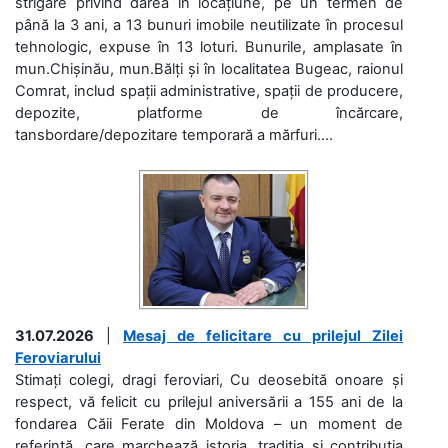
strigare privind darea în locațiune, pe un termen de
până la 3 ani, a 13 bunuri imobile neutilizate în procesul
tehnologic, expuse în 13 loturi. Bunurile, amplasate în
mun.Chișinău, mun.Bălți și în localitatea Bugeac, raionul
Comrat, includ spații administrative, spații de producere,
depozite, platforme de încărcare,
tansbordare/depozitare temporară a mărfuri....
31.07.2026
|
Mesaj de felicitare cu prilejul Zilei
Feroviarului
Stimați colegi, dragi feroviari, Cu deosebită onoare și
respect, vă felicit cu prilejul aniversării a 155 ani de la
fondarea Căii Ferate din Moldova – un moment de
referință, care marchează istoria, tradiția și contribuția