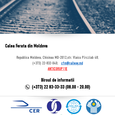
Calea Ferata din Moldova
Republica Moldova, Chisinau MD-2012,str. Vlaicu Pîrcălab 48;
(+373) 22-832-040;
cfm@railway.md
ANTICORUPȚIE
Biroul de informatii
(+373) 22 83-33-33 (08.00 - 20.00)