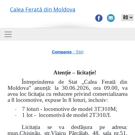
Calea Ferată din Moldova
Companie
- Știri
Atenție – licitație!
Întreprinderea de Stat „Calea Ferată din
Moldova” anunță: la
30.06.2026, ora 09.00,
va
avea loc
licitaţia cu reducere privind comercializarea
a 8 locomotive, expuse în 8 loturi, inclusiv:
-
7 loturi - locomotive de model
3
ТЭ
10
М
;
-
1 lot - locomotivă de model
2
ТЭ
10
Л
.
Licitația se va desfășura pe adresa:
mun.Chişinău, str.Vlaicu Pârcălab, 48, sala nr.51.