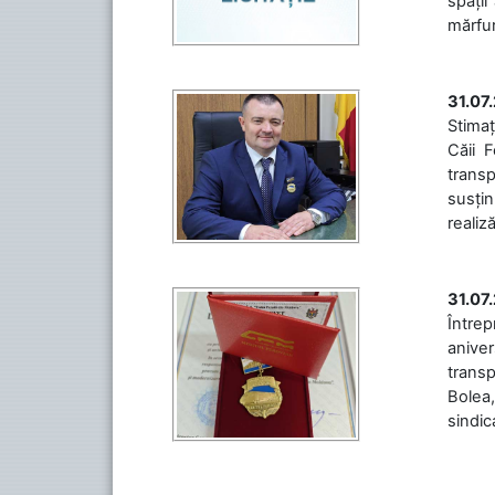
spații
mărfuri
31.07
Stimaț
Căii 
transp
susțin
realiz
31.07
Între
aniver
transp
Bolea,
sindic