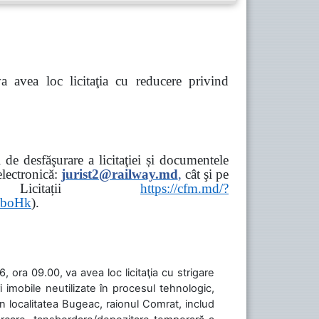
va avea loc
licitaţia cu reducere privind
de desfăşurare a licitaţiei și documentele
ectronică:
jurist2@railway.md
,
cât şi
pe
iziții → Licitații
https://cfm.md/?
aboHk
).
 ora 09.00, va avea loc licitaţia cu strigare
 imobile neutilizate în procesul tehnologic,
în localitatea Bugeac, raionul Comrat, includ