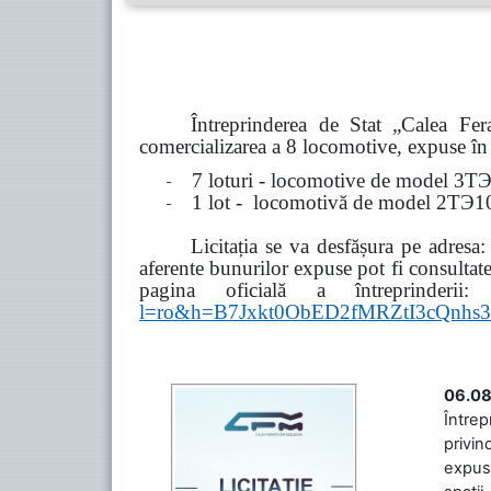
Întreprinderea de Stat „Calea F
comercializarea a 8 locomotive, expuse în 8
-
7 loturi - locomotive de model
3
Т
-
1 lot - locomotivă de model
2
ТЭ
1
Licitația se va desfășura pe adresa
aferente bunurilor expuse pot fi consultat
pagina oficială a întreprinderii:
l=ro&h=B7Jxkt0ObED2fMRZtI3cQn
06.08
Întrep
privin
expuse