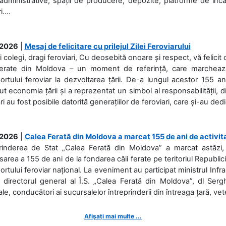
 administrative, spații de producere, depozite, platforme de în
....
.2026
|
Mesaj de felicitare cu prilejul Zilei Feroviarului
i colegi, dragi feroviari, Cu deosebită onoare și respect, vă felicit 
Ferate din Moldova – un moment de referință, care marchează is
ortului feroviar la dezvoltarea țării. De-a lungul acestor 155 ani
ut economia țării și a reprezentat un simbol al responsabilității, d
ări au fost posibile datorită generațiilor de feroviari, care și-au ded
.2026
|
Calea Ferată din Moldova a marcat 155 de ani de activit
prinderea de Stat „Calea Ferată din Moldova” a marcat astăzi, 
sarea a 155 de ani de la fondarea căii ferate pe teritoriul Republi
ortului feroviar național. La eveniment au participat ministrul Infras
 directorul general al Î.S. „Calea Ferată din Moldova”, dl Serghe
ale, conducători ai sucursalelor întreprinderii din întreaga țară, veter
Afișați mai multe ...