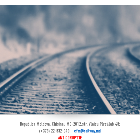
Republica Moldova, Chisinau MD-2012,str. Vlaicu Pîrcălab 48;
(+373) 22-832-040;
cfm@railway.md
ANTICORUPȚIE