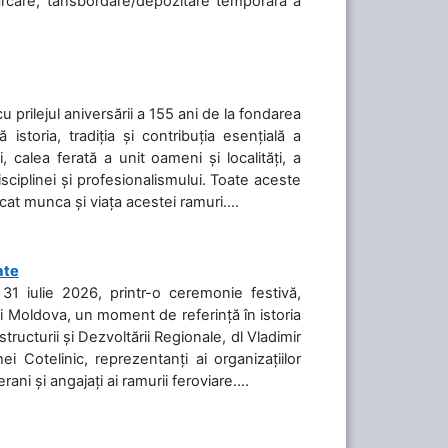
cărcare, tansbordare/depozitare temporară a
cu prilejul aniversării a 155 ani de la fondarea
toria, tradiția și contribuția esențială a
, calea ferată a unit oameni și localități, a
isciplinei și profesionalismului. Toate aceste
icat munca și viața acestei ramuri....
ate
31 iulie 2026, printr-o ceremonie festivă,
cii Moldova, un moment de referință în istoria
tructurii și Dezvoltării Regionale, dl Vladimir
i Cotelinic, reprezentanți ai organizațiilor
ani și angajați ai ramurii feroviare....