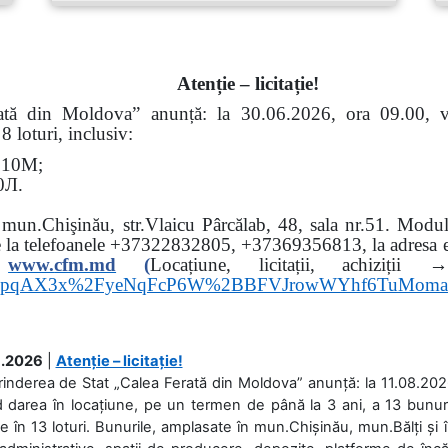
Atenție – licitație!
erată din Moldova” anunță: la
30.06.2026, ora 09.00,
 loturi, inclusiv:
Э
10
М
;
0
Л
.
: mun.Chişinău, str.Vlaicu Pârcălab, 48, sala nr.51.
Modul 
e la
telefoanele
+37322832805, +37369356813, la adresa el
www.
cfm.md
(
Locațiune, licitații, ach
hs3pqAX3x%2FyeNqFcP6W%2BBFVJrowWYhf6TuMom
.2026
|
Atenție – licitație!
rinderea de Stat „Calea Ferată din Moldova” anunță: la 11.08.2026,
d darea în locațiune, pe un termen de până la 3 ani, a 13 bunuri
 în 13 loturi. Bunurile, amplasate în mun.Chișinău, mun.Bălți și 