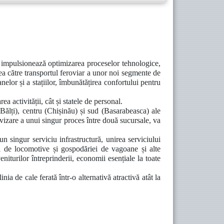
e impulsionează optimizarea proceselor tehnologice,
gerea către transportul feroviar a unor noi segmente de
elor și a stațiilor, îmbunătățirea confortului pentru
a activității, cât și statele de personal.
lți), centru (Chișinău) și sud (Basarabeasca) ale
vizare a unui singur proces între două sucursale, va
-un singur serviciu infrastructură, unirea serviciului
iei de locomotive și gospodăriei de vagoane și alte
niturilor întreprinderii, economii esențiale la toate
ia de cale ferată într-o alternativă atractivă atât la