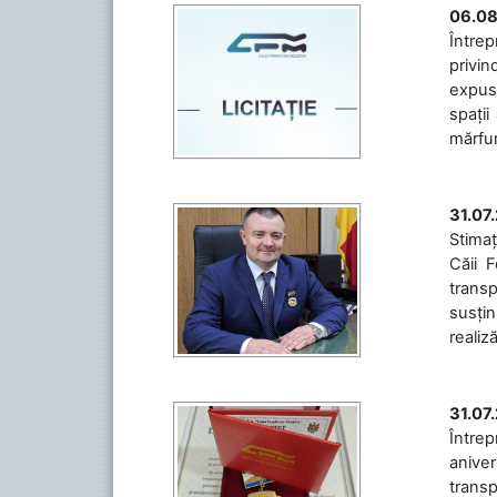
06.08
Întrep
privin
expuse
spații
mărfuri
31.07
Stimaț
Căii 
transp
susțin
realiz
31.07
Între
aniver
transp