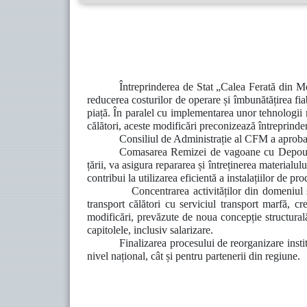
Întreprinderea de Stat „Calea Ferată din Mo
reducerea costurilor de operare și îmbunătățirea fiabi
piață. În paralel cu implementarea unor tehnologii m
călători, aceste modificări preconizează întreprinde
Consiliul de Administrație al CFM a aprobat m
Comasarea Remizei de vagoane cu Depoul de
țării, va asigura repararea și întreținerea materialulu
contribui la utilizarea eficientă a instalațiilor de 
Concentrarea
activităților din domeniul s
transport călători cu serviciul transport marfă, c
modificări, prevăzute de n
oua concepție structural
capitolele, inclusiv salarizare.
Finalizarea procesului de reorganizare instit
nivel național, cât și pentru partenerii din regiune.