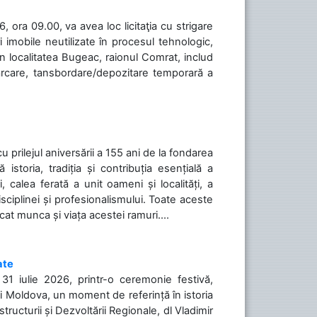
 ora 09.00, va avea loc licitaţia cu strigare
 imobile neutilizate în procesul tehnologic,
în localitatea Bugeac, raionul Comrat, includ
cărcare, tansbordare/depozitare temporară a
cu prilejul aniversării a 155 ani de la fondarea
toria, tradiția și contribuția esențială a
, calea ferată a unit oameni și localități, a
isciplinei și profesionalismului. Toate aceste
icat munca și viața acestei ramuri....
ate
31 iulie 2026, printr-o ceremonie festivă,
cii Moldova, un moment de referință în istoria
tructurii și Dezvoltării Regionale, dl Vladimir