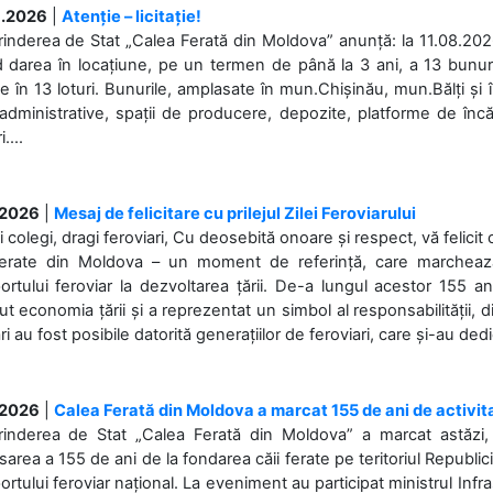
.2026
|
Atenție – licitație!
rinderea de Stat „Calea Ferată din Moldova” anunță: la 11.08.2026,
d darea în locațiune, pe un termen de până la 3 ani, a 13 bunuri
 în 13 loturi. Bunurile, amplasate în mun.Chișinău, mun.Bălți și 
 administrative, spații de producere, depozite, platforme de în
....
.2026
|
Mesaj de felicitare cu prilejul Zilei Feroviarului
i colegi, dragi feroviari, Cu deosebită onoare și respect, vă felicit 
Ferate din Moldova – un moment de referință, care marchează is
ortului feroviar la dezvoltarea țării. De-a lungul acestor 155 ani
ut economia țării și a reprezentat un simbol al responsabilității, d
ări au fost posibile datorită generațiilor de feroviari, care și-au ded
.2026
|
Calea Ferată din Moldova a marcat 155 de ani de activit
prinderea de Stat „Calea Ferată din Moldova” a marcat astăzi, 
sarea a 155 de ani de la fondarea căii ferate pe teritoriul Republi
ortului feroviar național. La eveniment au participat ministrul Infras