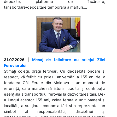
depozite, platforme de încărcare,
tansbordare/depozitare temporară a mărfuri....
31.07.2026
|
Mesaj de felicitare cu prilejul Zilei
Feroviarului
Stimați colegi, dragi feroviari, Cu deosebită onoare și
respect, vă felicit cu prilejul aniversării a 155 ani de la
fondarea Căii Ferate din Moldova – un moment de
referință, care marchează istoria, tradiția și contribuția
esențială a transportului feroviar la dezvoltarea țării. De-
a lungul acestor 155 ani, calea ferată a unit oameni și
localități, a susținut economia țării și a reprezentat un
simbol al responsabilității, disciplinei și