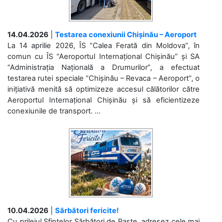
14.04.2026
|
Testarea conexiunii Chișinău – Aeroport
La 14 aprilie 2026, ÎS “Calea Ferată din Moldova”, în
comun cu ÎS “Aeroportul Internațional Chișinău” și SA
“Administrația Națională a Drumurilor”, a efectuat
testarea rutei speciale “Chișinău – Revaca – Aeroport”, o
inițiativă menită să optimizeze accesul călătorilor către
Aeroportul Internațional Chișinău și să eficientizeze
conexiunile de transport. ...
10.04.2026
|
Sărbători fericite!
Cu prilejul Sfintelor Sărbători de Paște, adresez cele mai