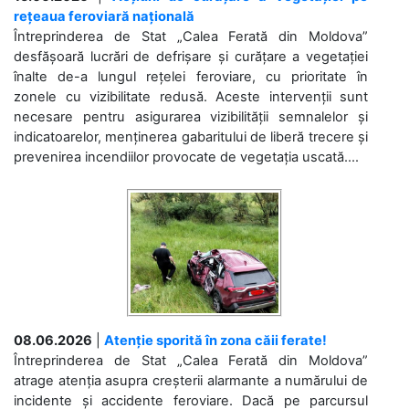
rețeaua feroviară națională
Întreprinderea de Stat „Calea Ferată din Moldova”
desfășoară lucrări de defrișare și curățare a vegetației
înalte de-a lungul rețelei feroviare, cu prioritate în
zonele cu vizibilitate redusă. Aceste intervenții sunt
necesare pentru asigurarea vizibilității semnalelor și
indicatoarelor, menținerea gabaritului de liberă trecere și
prevenirea incendiilor provocate de vegetația uscată....
08.06.2026
|
Atenție sporită în zona căii ferate!
Întreprinderea de Stat „Calea Ferată din Moldova”
atrage atenția asupra creșterii alarmante a numărului de
incidente și accidente feroviare. Dacă pe parcursul