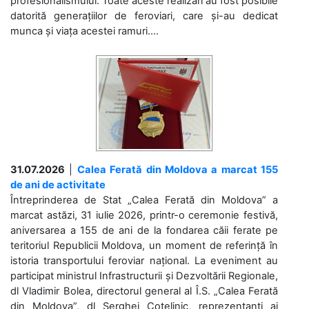
profesionalismului. Toate aceste realizări au fost posibile
datorită generațiilor de feroviari, care și-au dedicat
munca și viața acestei ramuri....
31.07.2026
|
Calea Ferată din Moldova a marcat 155
de ani de activitate
Întreprinderea de Stat „Calea Ferată din Moldova” a
marcat astăzi, 31 iulie 2026, printr-o ceremonie festivă,
aniversarea a 155 de ani de la fondarea căii ferate pe
teritoriul Republicii Moldova, un moment de referință în
istoria transportului feroviar național. La eveniment au
participat ministrul Infrastructurii și Dezvoltării Regionale,
dl Vladimir Bolea, directorul general al Î.S. „Calea Ferată
din Moldova”, dl Serghei Cotelinic, reprezentanți ai