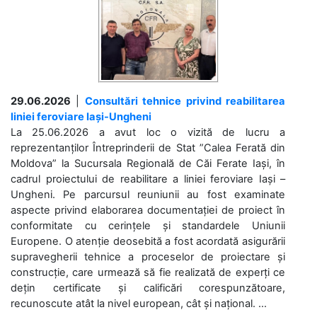
29.06.2026
|
Consultări tehnice privind reabilitarea
liniei feroviare Iași-Ungheni
La 25.06.2026 a avut loc o vizită de lucru a
reprezentanților Întreprinderii de Stat ”Calea Ferată din
Moldova” la Sucursala Regională de Căi Ferate Iași, în
cadrul proiectului de reabilitare a liniei feroviare Iași –
Ungheni. Pe parcursul reuniunii au fost examinate
aspecte privind elaborarea documentației de proiect în
conformitate cu cerințele și standardele Uniunii
Europene. O atenție deosebită a fost acordată asigurării
supravegherii tehnice a proceselor de proiectare și
construcție, care urmează să fie realizată de experți ce
dețin certificate și calificări corespunzătoare,
recunoscute atât la nivel european, cât și național. ...