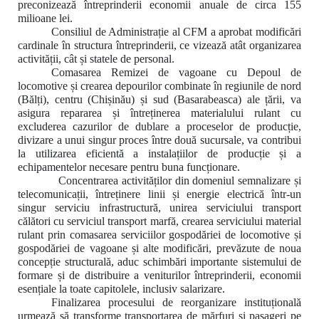
preconizează întreprinderii economii anuale de circa 155
milioane lei.
Consiliul de Administrație al CFM a aprobat modificări
cardinale în structura întreprinderii, ce vizează atât organizarea
activității, cât și statele de personal.
Comasarea Remizei de vagoane cu Depoul de
locomotive și crearea depourilor combinate în regiunile de nord
(Bălți), centru (Chișinău) și sud (Basarabeasca) ale țării, va
asigura repararea și întreținerea materialului rulant cu
excluderea cazurilor de dublare a proceselor de producție,
divizare a unui singur proces între două sucursale, va contribui
la utilizarea eficientă a instalațiilor de producție și a
echipamentelor necesare pentru buna funcționare.
Concentrarea
activităților din domeniul semnalizare și
telecomunicații, întreținere linii și energie electrică într-un
singur serviciu infrastructură, unirea serviciului transport
călători cu serviciul transport marfă, crearea serviciului material
rulant prin comasarea serviciilor gospodăriei de locomotive și
gospodăriei de vagoane și alte modificări, prevăzute de n
oua
concepție structurală,
aduc schimbări importante sistemului de
formare și de distribuire a veniturilor întreprinderii, economii
esențiale la toate capitolele, inclusiv salarizare.
Finalizarea procesului de reorganizare instituțională
urmează să transforme transportarea de mărfuri și pasageri pe