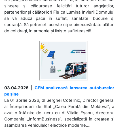
sincere și călduroase felicitări tuturor angajaților,
partenerilor și călătorilor! Fie ca Lumina Învierii Domnului
să vă aducă pace în suflet, sănătate, bucurie și
speranță. Să petreceți aceste clipe binecuvântate alături
de cei dragi, în armonie și liniște sufletească!...
03.04.2026
|
CFM analizează lansarea autobuzelor
pe șine
La 01 aprilie 2026, dl Serghei Cotelinic, Director general
al Întreprinderii de Stat „Calea Ferată din Moldova”, a
avut o întâlnire de lucru cu dl Vitalie Eșanu, directorul
Companiei „InformBusiness”, specializată în crearea și
asamblarea vehiculelor electrice moderne....