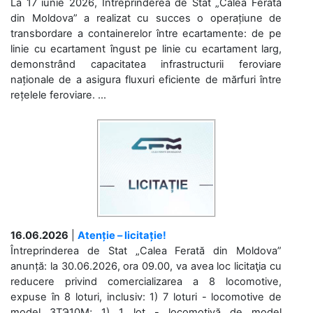
La 17 iunie 2026, Întreprinderea de Stat „Calea Ferată
din Moldova” a realizat cu succes o operațiune de
transbordare a containerelor între ecartamente: de pe
linie cu ecartament îngust pe linie cu ecartament larg,
demonstrând capacitatea infrastructurii feroviare
naționale de a asigura fluxuri eficiente de mărfuri între
rețelele feroviare. ...
16.06.2026
|
Atenție – licitație!
Întreprinderea de Stat „Calea Ferată din Moldova”
anunță: la 30.06.2026, ora 09.00, va avea loc licitaţia cu
reducere privind comercializarea a 8 locomotive,
expuse în 8 loturi, inclusiv: 1) 7 loturi - locomotive de
model 3ТЭ10М; 1) 1 lot - locomotivă de model