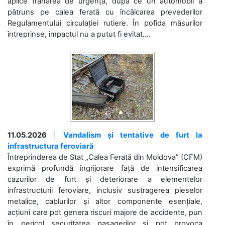
aplice frânarea de urgență, după ce un automobil a
pătruns pe calea ferată cu încălcarea prevederilor
Regulamentului circulației rutiere. În pofida măsurilor
întreprinse, impactul nu a putut fi evitat....
11.05.2026
|
Vandalism și tentative de furt la
infrastructura feroviară
Întreprinderea de Stat „Calea Ferată din Moldova” (CFM)
exprimă profundă îngrijorare față de intensificarea
cazurilor de furt și deteriorare a elementelor
infrastructurii feroviare, inclusiv sustragerea pieselor
metalice, cablurilor și altor componente esențiale,
acțiuni care pot genera riscuri majore de accidente, pun
în pericol securitatea pasagerilor și pot provoca