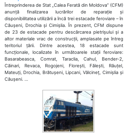
Întreprinderea de Stat „Calea Ferată din Moldova” (CFM)
anunță finalizarea lucrărilor de reparație și
disponibilitatea utilizării a încă trei estacade feroviare – în
Căușeni, Drochia și Cimișlia. În prezent, CFM dispune
de 23 de estacade pentru descărcarea pietrișului și a
altor materiale vrac de construcții, amplasate pe întreg
teritoriul țării. Dintre acestea, 18 estacade sunt
funcționale, localizate în următoarele stații feroviare:
Basarabeasca, Comrat, Taraclia, Cahul, Bender-2,
Căinari, Revaca, Rogojeni, Florești, Fălești, Răuțel,
Mateuți, Drochia, Brătușeni, Lipcani, Vălcineț, Cimișlia și
Căușeni. ...