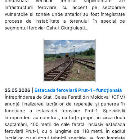
desfășoară verificări tehnice suplimentare ale
infrastructurii feroviare, cu accent pe sectoarele
vulnerabile și zonele unde anterior au fost înregistrate
procese de instabilitate a terenului, în special pe
segmentul feroviar Cahul-Giurgiulești....
25.05.2026
|
Estacada feroviară Prut-1 – funcțională
Întreprinderea de Stat „Calea Ferată din Moldova” (CFM)
anunță finalizarea lucrărilor de reparație și punerea în
funcțiune a estacadei feroviare Prut-1. Specialiștii
întreprinderii au construit, cu forțe proprii, în circa două
săptămâni, 400 metri de cale ferată, inclusiv estacada
feroviară Prut-1, cu o lungime de 118 metri. În cadrul
lucrărilor, cu ajutorul tehnicii speciale, au fost instalate