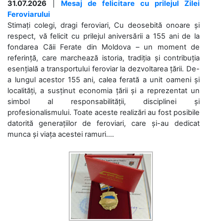
31.07.2026
|
Mesaj de felicitare cu prilejul Zilei
Feroviarului
Stimați colegi, dragi feroviari, Cu deosebită onoare și
respect, vă felicit cu prilejul aniversării a 155 ani de la
fondarea Căii Ferate din Moldova – un moment de
referință, care marchează istoria, tradiția și contribuția
esențială a transportului feroviar la dezvoltarea țării. De-
a lungul acestor 155 ani, calea ferată a unit oameni și
localități, a susținut economia țării și a reprezentat un
simbol al responsabilității, disciplinei și
profesionalismului. Toate aceste realizări au fost posibile
datorită generațiilor de feroviari, care și-au dedicat
munca și viața acestei ramuri....