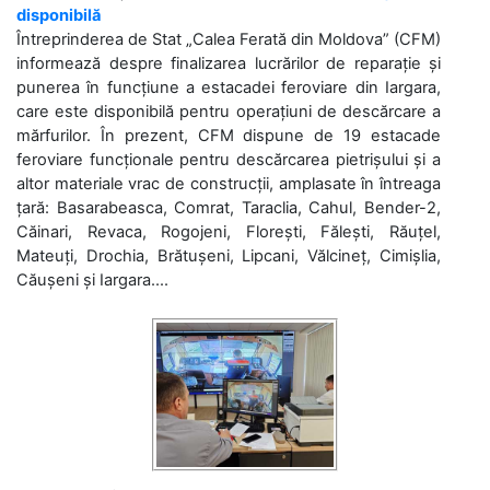
disponibilă
Întreprinderea de Stat „Calea Ferată din Moldova” (CFM)
informează despre finalizarea lucrărilor de reparație și
punerea în funcțiune a estacadei feroviare din Iargara,
care este disponibilă pentru operațiuni de descărcare a
mărfurilor. În prezent, CFM dispune de 19 estacade
feroviare funcționale pentru descărcarea pietrișului și a
altor materiale vrac de construcții, amplasate în întreaga
țară: Basarabeasca, Comrat, Taraclia, Cahul, Bender-2,
Căinari, Revaca, Rogojeni, Florești, Fălești, Răuțel,
Mateuți, Drochia, Brătușeni, Lipcani, Vălcineț, Cimișlia,
Căușeni și Iargara....