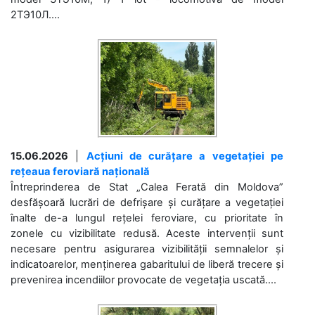
2ТЭ10Л....
15.06.2026
|
Acțiuni de curățare a vegetației pe
rețeaua feroviară națională
Întreprinderea de Stat „Calea Ferată din Moldova”
desfășoară lucrări de defrișare și curățare a vegetației
înalte de-a lungul rețelei feroviare, cu prioritate în
zonele cu vizibilitate redusă. Aceste intervenții sunt
necesare pentru asigurarea vizibilității semnalelor și
indicatoarelor, menținerea gabaritului de liberă trecere și
prevenirea incendiilor provocate de vegetația uscată....