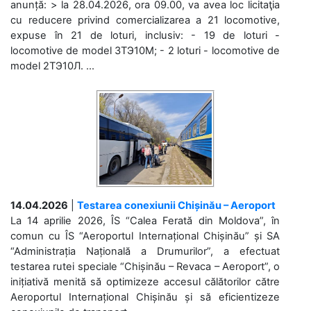
anunță: > la 28.04.2026, ora 09.00, va avea loc licitaţia
cu reducere privind comercializarea a 21 locomotive,
expuse în 21 de loturi, inclusiv: - 19 de loturi -
locomotive de model 3ТЭ10М; - 2 loturi - locomotive de
model 2ТЭ10Л. ...
14.04.2026
|
Testarea conexiunii Chișinău – Aeroport
La 14 aprilie 2026, ÎS “Calea Ferată din Moldova”, în
comun cu ÎS “Aeroportul Internațional Chișinău” și SA
“Administrația Națională a Drumurilor”, a efectuat
testarea rutei speciale “Chișinău – Revaca – Aeroport”, o
inițiativă menită să optimizeze accesul călătorilor către
Aeroportul Internațional Chișinău și să eficientizeze