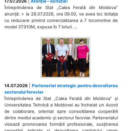
17.07.2026
|
Atenție – licitație!
Întreprinderea de Stat „Calea Ferată din Moldova”
anunță: > la 28.07.2026, ora 09.00, va avea loc licitaţia
cu reducere privind comercializarea a 7 locomotive de
model 3ТЭ10М, expuse în 7 loturi. ...
14.07.2026
|
Parteneriat strategic pentru dezvoltarea
sectorului feroviar
Întreprinderea de Stat „Calea Ferată din Moldova” și
Universitatea Tehnică a Moldovei au încheiat un Acord
de colaborare, orientat spre consolidarea cooperării
dintre mediul academic și sectorul feroviar. Parteneriatul
vizează promovarea formării profesionale, susținerea
cercetării aplicate și dezvoltarea capitalului uman