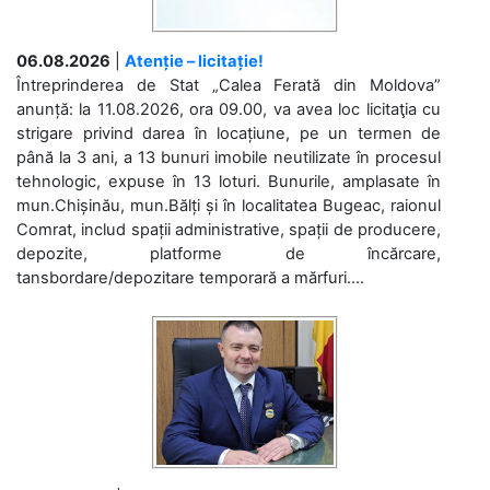
06.08.2026
|
Atenție – licitație!
Întreprinderea de Stat „Calea Ferată din Moldova”
anunță: la 11.08.2026, ora 09.00, va avea loc licitaţia cu
strigare privind darea în locațiune, pe un termen de
până la 3 ani, a 13 bunuri imobile neutilizate în procesul
tehnologic, expuse în 13 loturi. Bunurile, amplasate în
mun.Chișinău, mun.Bălți și în localitatea Bugeac, raionul
Comrat, includ spații administrative, spații de producere,
depozite, platforme de încărcare,
tansbordare/depozitare temporară a mărfuri....