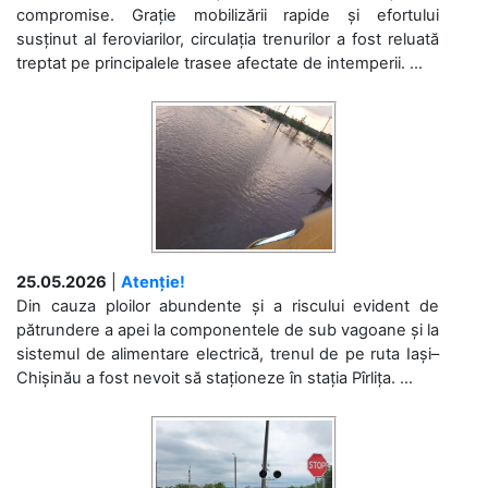
compromise. Grație mobilizării rapide și efortului
susținut al feroviarilor, circulația trenurilor a fost reluată
treptat pe principalele trasee afectate de intemperii. ...
25.05.2026
|
Atenție!
Din cauza ploilor abundente și a riscului evident de
pătrundere a apei la componentele de sub vagoane și la
sistemul de alimentare electrică, trenul de pe ruta Iași–
Chișinău a fost nevoit să staționeze în stația Pîrlița. ...