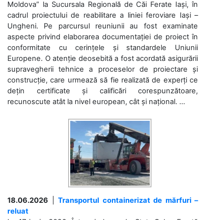
Moldova” la Sucursala Regională de Căi Ferate Iași, în
cadrul proiectului de reabilitare a liniei feroviare Iași –
Ungheni. Pe parcursul reuniunii au fost examinate
aspecte privind elaborarea documentației de proiect în
conformitate cu cerințele și standardele Uniunii
Europene. O atenție deosebită a fost acordată asigurării
supravegherii tehnice a proceselor de proiectare și
construcție, care urmează să fie realizată de experți ce
dețin certificate și calificări corespunzătoare,
recunoscute atât la nivel european, cât și național. ...
18.06.2026
|
Transportul containerizat de mărfuri –
reluat