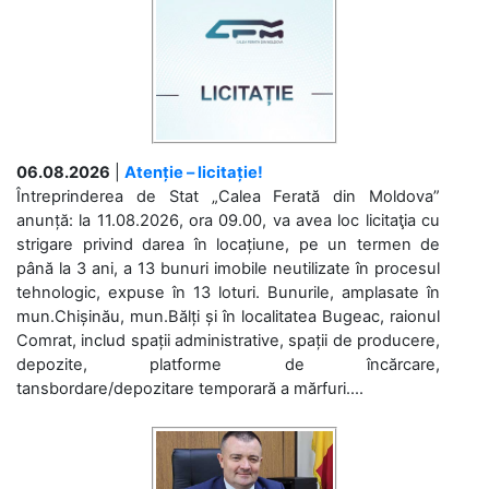
06.08.2026
|
Atenție – licitație!
Întreprinderea de Stat „Calea Ferată din Moldova”
anunță: la 11.08.2026, ora 09.00, va avea loc licitaţia cu
strigare privind darea în locațiune, pe un termen de
până la 3 ani, a 13 bunuri imobile neutilizate în procesul
tehnologic, expuse în 13 loturi. Bunurile, amplasate în
mun.Chișinău, mun.Bălți și în localitatea Bugeac, raionul
Comrat, includ spații administrative, spații de producere,
depozite, platforme de încărcare,
tansbordare/depozitare temporară a mărfuri....