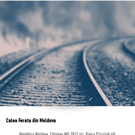
Calea Ferata din Moldova
Republica Moldova, Chisinau MD-2012,str. Vlaicu Pîrcălab 48;