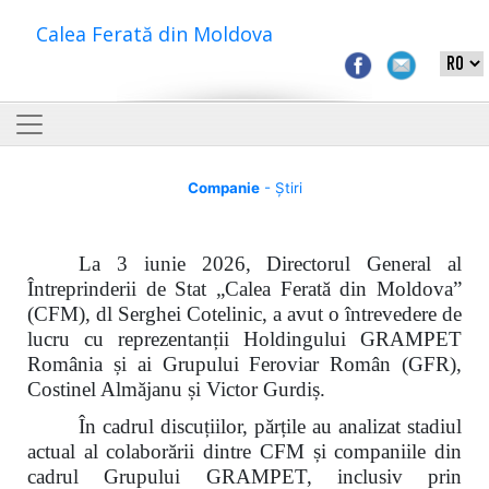
Calea Ferată din Moldova
Companie
- Știri
La 3 iunie 2026, Directorul General al
Întreprinderii de Stat „Calea Ferată din Moldova”
(CFM), dl Serghei Cotelinic, a avut o întrevedere de
lucru cu reprezentanții Holdingului GRAMPET
România și ai Grupului Feroviar Român (GFR),
Costinel Almăjanu și Victor Gurdiș.
În cadrul discuțiilor, părțile au analizat stadiul
actual al colaborării dintre CFM și companiile din
cadrul Grupului GRAMPET, inclusiv prin