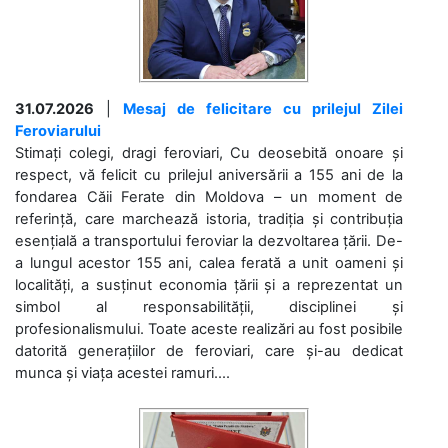
31.07.2026
|
Mesaj de felicitare cu prilejul Zilei
Feroviarului
Stimați colegi, dragi feroviari, Cu deosebită onoare și
respect, vă felicit cu prilejul aniversării a 155 ani de la
fondarea Căii Ferate din Moldova – un moment de
referință, care marchează istoria, tradiția și contribuția
esențială a transportului feroviar la dezvoltarea țării. De-
a lungul acestor 155 ani, calea ferată a unit oameni și
localități, a susținut economia țării și a reprezentat un
simbol al responsabilității, disciplinei și
profesionalismului. Toate aceste realizări au fost posibile
datorită generațiilor de feroviari, care și-au dedicat
munca și viața acestei ramuri....