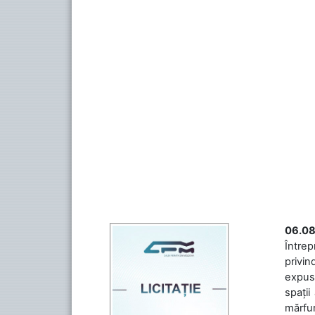
06.08
Întrep
privin
expuse
spații
mărfuri