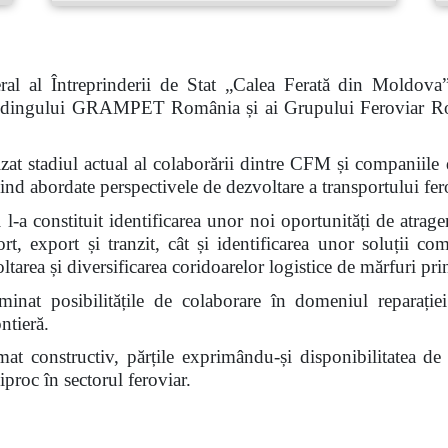
al al Întreprinderii de Stat „Calea Ferată din Moldova
 Holdingului GRAMPET România și ai Grupului Feroviar R
nalizat stadiul actual al colaborării dintre CFM și compan
abordate perspectivele de dezvoltare a transportului fero
l-a constituit identificarea unor noi oportunități de atrage
ort, export și tranzit, cât și identificarea unor soluții c
voltarea și diversificarea coridoarelor logistice de mărfuri 
inat posibilitățile de colaborare în domeniul reparației
ntieră.
limat constructiv, părțile exprimându-și disponibilitatea d
proc în sectorul feroviar.