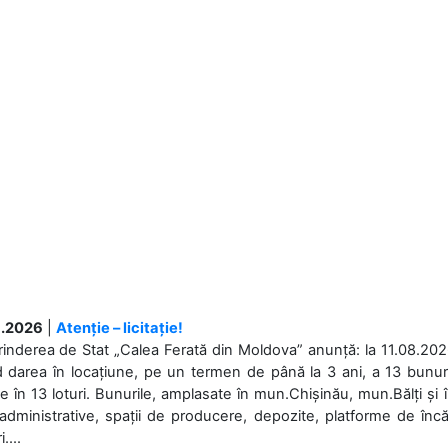
.2026
|
Atenție – licitație!
rinderea de Stat „Calea Ferată din Moldova” anunță: la 11.08.2026,
d darea în locațiune, pe un termen de până la 3 ani, a 13 bunuri
 în 13 loturi. Bunurile, amplasate în mun.Chișinău, mun.Bălți și 
 administrative, spații de producere, depozite, platforme de în
....