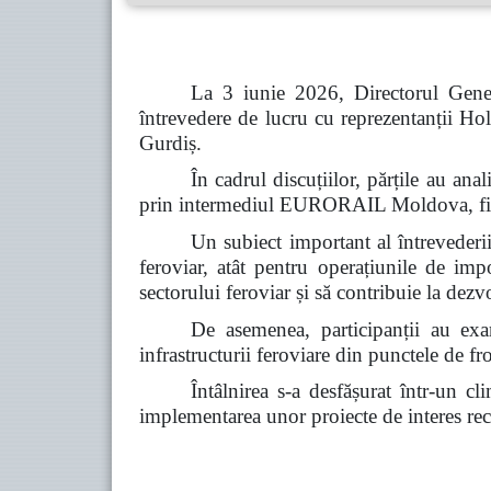
La 3 iunie 2026, Directorul Gener
întrevedere de lucru cu reprezentanții
Gurdiș.
În cadrul discuțiilor, părțile au a
prin intermediul EURORAIL Moldova, fiind 
Un subiect important al întrevederii 
feroviar, atât pentru operațiunile de imp
sectorului feroviar și să contribuie la dez
De asemenea, participanții au exam
infrastructurii feroviare din punctele de fro
Întâlnirea s-a desfășurat într-un c
implementarea unor proiecte de interes reci