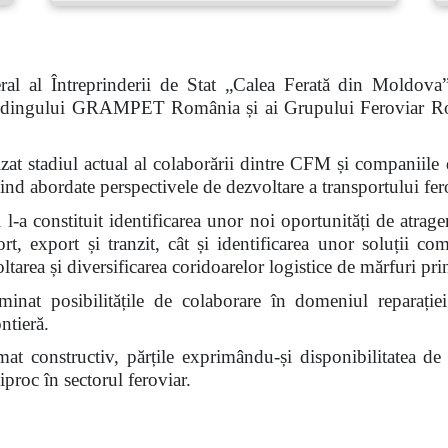
al al Întreprinderii de Stat „Calea Ferată din Moldova
 Holdingului GRAMPET România și ai Grupului Feroviar R
nalizat stadiul actual al colaborării dintre CFM și compan
abordate perspectivele de dezvoltare a transportului fero
l-a constituit identificarea unor noi oportunități de atrage
ort, export și tranzit, cât și identificarea unor soluții c
voltarea și diversificarea coridoarelor logistice de mărfuri 
inat posibilitățile de colaborare în domeniul reparației
ntieră.
limat constructiv, părțile exprimându-și disponibilitatea d
proc în sectorul feroviar.