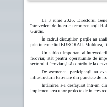
La 3 iunie 2026, Directorul Gener
întrevedere de lucru cu reprezentanții
Gurdiș.
În cadrul discuțiilor, părțile au a
prin intermediul EURORAIL Moldova, fiind 
Un subiect important al întrevederii 
feroviar, atât pentru operațiunile de imp
sectorului feroviar și să contribuie la dez
De asemenea, participanții au exam
infrastructurii feroviare din punctele de fro
Întâlnirea s-a desfășurat într-un c
implementarea unor proiecte de interes reci