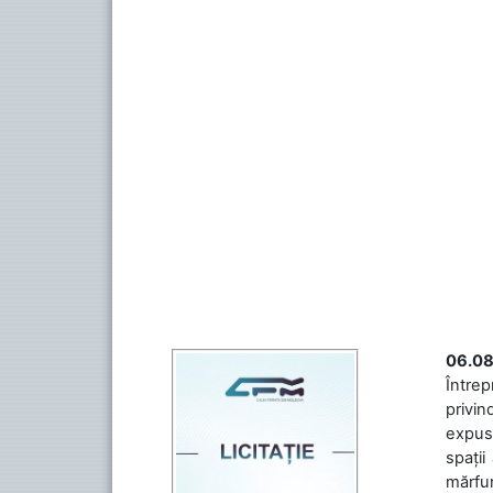
06.08
Întrep
privin
expuse
spații
mărfuri