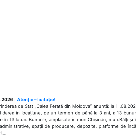
.2026
|
Atenție – licitație!
rinderea de Stat „Calea Ferată din Moldova” anunță: la 11.08.2026,
d darea în locațiune, pe un termen de până la 3 ani, a 13 bunuri
 în 13 loturi. Bunurile, amplasate în mun.Chișinău, mun.Bălți și 
 administrative, spații de producere, depozite, platforme de în
....