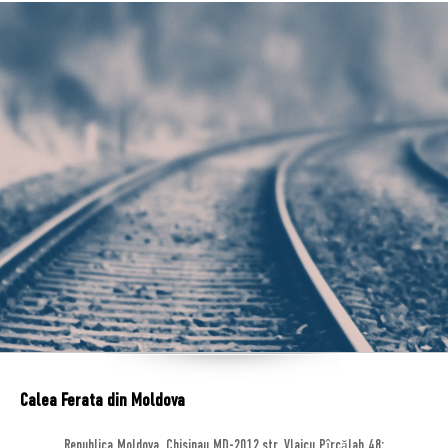
Calea Ferata din Moldova
Republica Moldova, Chisinau MD-2012,str. Vlaicu Pîrcălab 48;