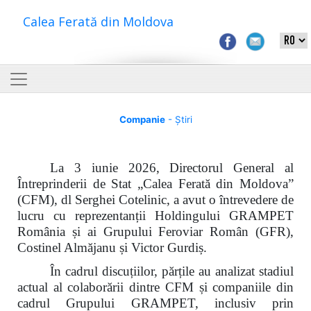
Calea Ferată din Moldova
Companie
- Știri
La 3 iunie 2026, Directorul General al
Întreprinderii de Stat „Calea Ferată din Moldova”
(CFM), dl Serghei Cotelinic, a avut o întrevedere de
lucru cu reprezentanții Holdingului GRAMPET
România și ai Grupului Feroviar Român (GFR),
Costinel Almăjanu și Victor Gurdiș.
În cadrul discuțiilor, părțile au analizat stadiul
actual al colaborării dintre CFM și companiile din
cadrul Grupului GRAMPET, inclusiv prin