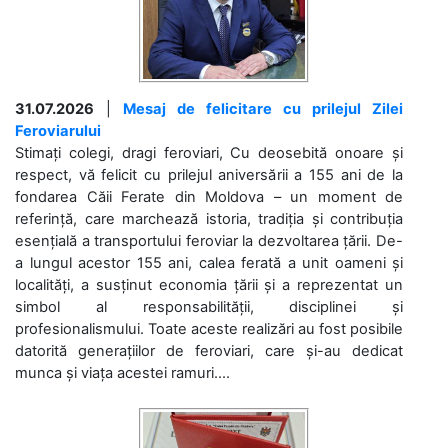
31.07.2026
|
Mesaj de felicitare cu prilejul Zilei
Feroviarului
Stimați colegi, dragi feroviari, Cu deosebită onoare și
respect, vă felicit cu prilejul aniversării a 155 ani de la
fondarea Căii Ferate din Moldova – un moment de
referință, care marchează istoria, tradiția și contribuția
esențială a transportului feroviar la dezvoltarea țării. De-
a lungul acestor 155 ani, calea ferată a unit oameni și
localități, a susținut economia țării și a reprezentat un
simbol al responsabilității, disciplinei și
profesionalismului. Toate aceste realizări au fost posibile
datorită generațiilor de feroviari, care și-au dedicat
munca și viața acestei ramuri....