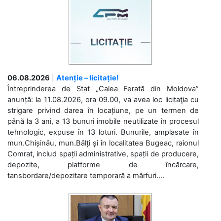
06.08.2026
|
Atenție – licitație!
Întreprinderea de Stat „Calea Ferată din Moldova”
anunță: la 11.08.2026, ora 09.00, va avea loc licitaţia cu
strigare privind darea în locațiune, pe un termen de
până la 3 ani, a 13 bunuri imobile neutilizate în procesul
tehnologic, expuse în 13 loturi. Bunurile, amplasate în
mun.Chișinău, mun.Bălți și în localitatea Bugeac, raionul
Comrat, includ spații administrative, spații de producere,
depozite, platforme de încărcare,
tansbordare/depozitare temporară a mărfuri....