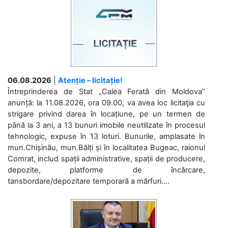
06.08.2026
|
Atenție – licitație!
Întreprinderea de Stat „Calea Ferată din Moldova”
anunță: la 11.08.2026, ora 09.00, va avea loc licitaţia cu
strigare privind darea în locațiune, pe un termen de
până la 3 ani, a 13 bunuri imobile neutilizate în procesul
tehnologic, expuse în 13 loturi. Bunurile, amplasate în
mun.Chișinău, mun.Bălți și în localitatea Bugeac, raionul
Comrat, includ spații administrative, spații de producere,
depozite, platforme de încărcare,
tansbordare/depozitare temporară a mărfuri....