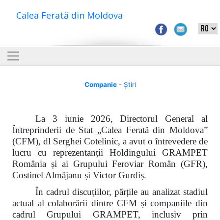
Calea Ferată din Moldova
Companie
- Știri
La 3 iunie 2026, Directorul General al
Întreprinderii de Stat „Calea Ferată din Moldova”
(CFM), dl Serghei Cotelinic, a avut o întrevedere de
lucru cu reprezentanții Holdingului GRAMPET
România și ai Grupului Feroviar Român (GFR),
Costinel Almăjanu și Victor Gurdiș.
În cadrul discuțiilor, părțile au analizat stadiul
actual al colaborării dintre CFM și companiile din
cadrul Grupului GRAMPET, inclusiv prin