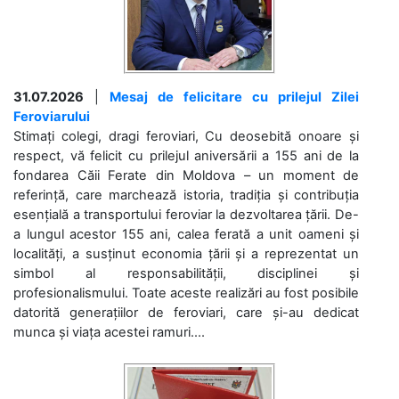
31.07.2026
|
Mesaj de felicitare cu prilejul Zilei
Feroviarului
Stimați colegi, dragi feroviari, Cu deosebită onoare și
respect, vă felicit cu prilejul aniversării a 155 ani de la
fondarea Căii Ferate din Moldova – un moment de
referință, care marchează istoria, tradiția și contribuția
esențială a transportului feroviar la dezvoltarea țării. De-
a lungul acestor 155 ani, calea ferată a unit oameni și
localități, a susținut economia țării și a reprezentat un
simbol al responsabilității, disciplinei și
profesionalismului. Toate aceste realizări au fost posibile
datorită generațiilor de feroviari, care și-au dedicat
munca și viața acestei ramuri....