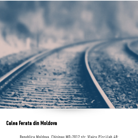
Calea Ferata din Moldova
Republica Moldova, Chisinau MD-2012,str. Vlaicu Pîrcălab 48;