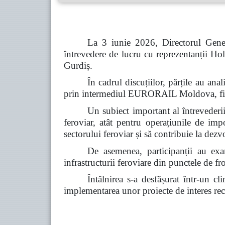
La 3 iunie 2026, Directorul Gener
întrevedere de lucru cu reprezentanții
Gurdiș.
În cadrul discuțiilor, părțile au a
prin intermediul EURORAIL Moldova, fiind 
Un subiect important al întrevederii 
feroviar, atât pentru operațiunile de imp
sectorului feroviar și să contribuie la dez
De asemenea, participanții au exam
infrastructurii feroviare din punctele de fro
Întâlnirea s-a desfășurat într-un c
implementarea unor proiecte de interes reci