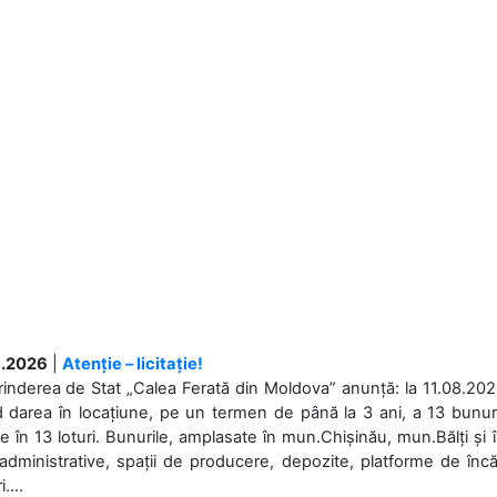
.2026
|
Atenție – licitație!
rinderea de Stat „Calea Ferată din Moldova” anunță: la 11.08.2026,
d darea în locațiune, pe un termen de până la 3 ani, a 13 bunuri
 în 13 loturi. Bunurile, amplasate în mun.Chișinău, mun.Bălți și 
 administrative, spații de producere, depozite, platforme de în
....