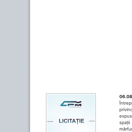
06.08
Întrep
privin
expuse
spații
mărfuri