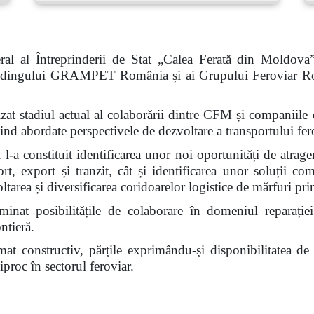
al al Întreprinderii de Stat „Calea Ferată din Moldova
 Holdingului GRAMPET România și ai Grupului Feroviar R
nalizat stadiul actual al colaborării dintre CFM și compan
abordate perspectivele de dezvoltare a transportului fero
l-a constituit identificarea unor noi oportunități de atrage
ort, export și tranzit, cât și identificarea unor soluții c
voltarea și diversificarea coridoarelor logistice de mărfuri 
inat posibilitățile de colaborare în domeniul reparației
ntieră.
limat constructiv, părțile exprimându-și disponibilitatea d
proc în sectorul feroviar.