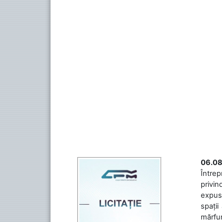
06.08
Întrep
privin
expuse
spații
mărfuri