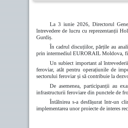
La 3 iunie 2026, Directorul Gener
întrevedere de lucru cu reprezentanții
Gurdiș.
În cadrul discuțiilor, părțile au a
prin intermediul EURORAIL Moldova, fiind 
Un subiect important al întrevederii 
feroviar, atât pentru operațiunile de imp
sectorului feroviar și să contribuie la dez
De asemenea, participanții au exam
infrastructurii feroviare din punctele de fro
Întâlnirea s-a desfășurat într-un c
implementarea unor proiecte de interes reci