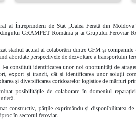
al al Întreprinderii de Stat „Calea Ferată din Moldova
 Holdingului GRAMPET România și ai Grupului Feroviar R
nalizat stadiul actual al colaborării dintre CFM și compan
abordate perspectivele de dezvoltare a transportului fero
l-a constituit identificarea unor noi oportunități de atrage
ort, export și tranzit, cât și identificarea unor soluții c
voltarea și diversificarea coridoarelor logistice de mărfuri 
inat posibilitățile de colaborare în domeniul reparației
ntieră.
limat constructiv, părțile exprimându-și disponibilitatea d
proc în sectorul feroviar.