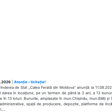
.2026
|
Atenție – licitație!
rinderea de Stat „Calea Ferată din Moldova” anunță: la 11.08.2026,
d darea în locațiune, pe un termen de până la 3 ani, a 13 bunuri
 în 13 loturi. Bunurile, amplasate în mun.Chișinău, mun.Bălți și 
 administrative, spații de producere, depozite, platforme de în
....