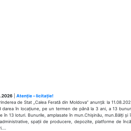
.2026
|
Atenție – licitație!
rinderea de Stat „Calea Ferată din Moldova” anunță: la 11.08.2026,
d darea în locațiune, pe un termen de până la 3 ani, a 13 bunuri
 în 13 loturi. Bunurile, amplasate în mun.Chișinău, mun.Bălți și 
 administrative, spații de producere, depozite, platforme de în
....