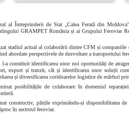
al al Întreprinderii de Stat „Calea Ferată din Moldova
 Holdingului GRAMPET România și ai Grupului Feroviar R
nalizat stadiul actual al colaborării dintre CFM și compan
abordate perspectivele de dezvoltare a transportului fero
l-a constituit identificarea unor noi oportunități de atrage
ort, export și tranzit, cât și identificarea unor soluții c
voltarea și diversificarea coridoarelor logistice de mărfuri 
inat posibilitățile de colaborare în domeniul reparației
ntieră.
limat constructiv, părțile exprimându-și disponibilitatea d
proc în sectorul feroviar.