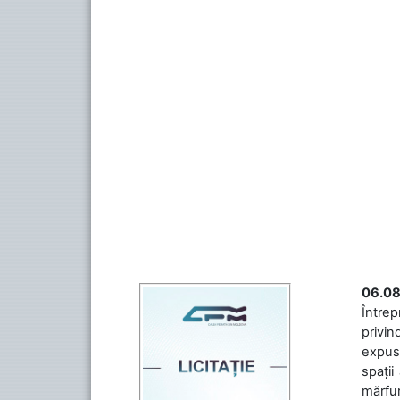
06.08
Întrep
privin
expuse
spații
mărfuri