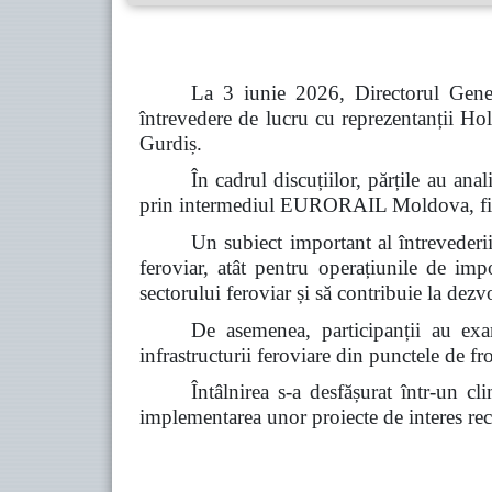
La 3 iunie 2026, Directorul Gener
întrevedere de lucru cu reprezentanții
Gurdiș.
În cadrul discuțiilor, părțile au a
prin intermediul EURORAIL Moldova, fiind 
Un subiect important al întrevederii 
feroviar, atât pentru operațiunile de imp
sectorului feroviar și să contribuie la dez
De asemenea, participanții au exam
infrastructurii feroviare din punctele de fro
Întâlnirea s-a desfășurat într-un c
implementarea unor proiecte de interes reci