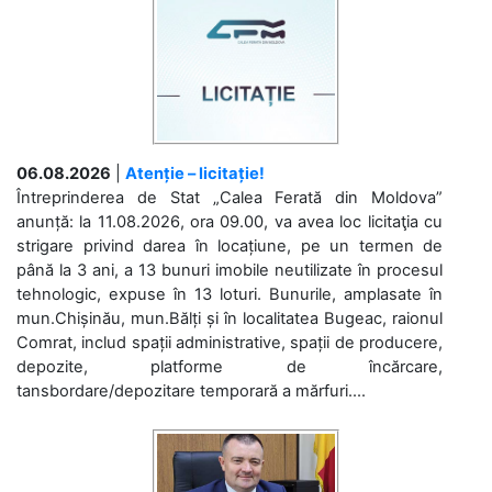
06.08.2026
|
Atenție – licitație!
Întreprinderea de Stat „Calea Ferată din Moldova”
anunță: la 11.08.2026, ora 09.00, va avea loc licitaţia cu
strigare privind darea în locațiune, pe un termen de
până la 3 ani, a 13 bunuri imobile neutilizate în procesul
tehnologic, expuse în 13 loturi. Bunurile, amplasate în
mun.Chișinău, mun.Bălți și în localitatea Bugeac, raionul
Comrat, includ spații administrative, spații de producere,
depozite, platforme de încărcare,
tansbordare/depozitare temporară a mărfuri....