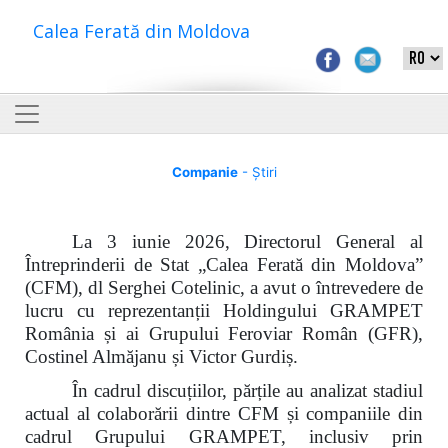
Calea Ferată din Moldova
Companie
- Știri
La 3 iunie 2026, Directorul General al
Întreprinderii de Stat „Calea Ferată din Moldova”
(CFM), dl Serghei Cotelinic, a avut o întrevedere de
lucru cu reprezentanții Holdingului GRAMPET
România și ai Grupului Feroviar Român (GFR),
Costinel Almăjanu și Victor Gurdiș.
În cadrul discuțiilor, părțile au analizat stadiul
actual al colaborării dintre CFM și companiile din
cadrul Grupului GRAMPET, inclusiv prin