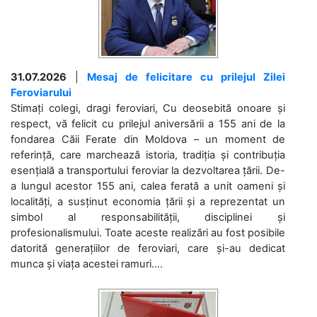
31.07.2026
|
Mesaj de felicitare cu prilejul Zilei
Feroviarului
Stimați colegi, dragi feroviari, Cu deosebită onoare și
respect, vă felicit cu prilejul aniversării a 155 ani de la
fondarea Căii Ferate din Moldova – un moment de
referință, care marchează istoria, tradiția și contribuția
esențială a transportului feroviar la dezvoltarea țării. De-
a lungul acestor 155 ani, calea ferată a unit oameni și
localități, a susținut economia țării și a reprezentat un
simbol al responsabilității, disciplinei și
profesionalismului. Toate aceste realizări au fost posibile
datorită generațiilor de feroviari, care și-au dedicat
munca și viața acestei ramuri....