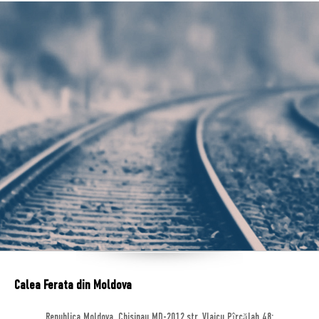
Calea Ferata din Moldova
Republica Moldova, Chisinau MD-2012,str. Vlaicu Pîrcălab 48;