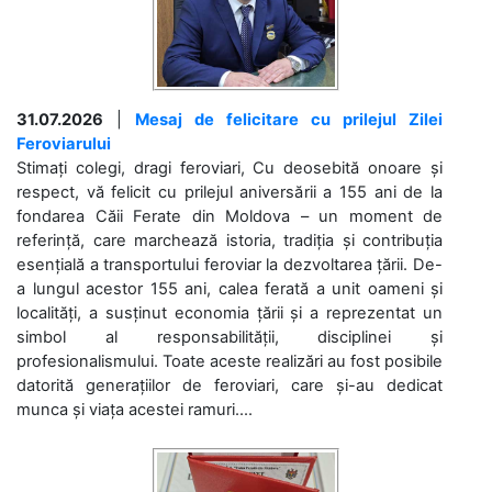
31.07.2026
|
Mesaj de felicitare cu prilejul Zilei
Feroviarului
Stimați colegi, dragi feroviari, Cu deosebită onoare și
respect, vă felicit cu prilejul aniversării a 155 ani de la
fondarea Căii Ferate din Moldova – un moment de
referință, care marchează istoria, tradiția și contribuția
esențială a transportului feroviar la dezvoltarea țării. De-
a lungul acestor 155 ani, calea ferată a unit oameni și
localități, a susținut economia țării și a reprezentat un
simbol al responsabilității, disciplinei și
profesionalismului. Toate aceste realizări au fost posibile
datorită generațiilor de feroviari, care și-au dedicat
munca și viața acestei ramuri....