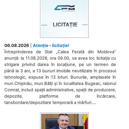
06.08.2026
|
Atenție – licitație!
Întreprinderea de Stat „Calea Ferată din Moldova”
anunță: la 11.08.2026, ora 09.00, va avea loc licitaţia cu
strigare privind darea în locațiune, pe un termen de
până la 3 ani, a 13 bunuri imobile neutilizate în procesul
tehnologic, expuse în 13 loturi. Bunurile, amplasate în
mun.Chișinău, mun.Bălți și în localitatea Bugeac, raionul
Comrat, includ spații administrative, spații de producere,
depozite, platforme de încărcare,
tansbordare/depozitare temporară a mărfuri....