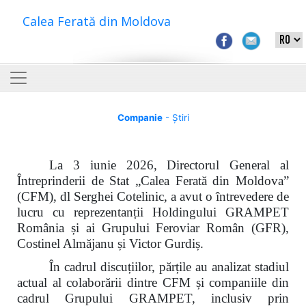
Calea Ferată din Moldova
Companie
- Știri
La 3 iunie 2026, Directorul General al
Întreprinderii de Stat „Calea Ferată din Moldova”
(CFM), dl Serghei Cotelinic, a avut o întrevedere de
lucru cu reprezentanții Holdingului GRAMPET
România și ai Grupului Feroviar Român (GFR),
Costinel Almăjanu și Victor Gurdiș.
În cadrul discuțiilor, părțile au analizat stadiul
actual al colaborării dintre CFM și companiile din
cadrul Grupului GRAMPET, inclusiv prin