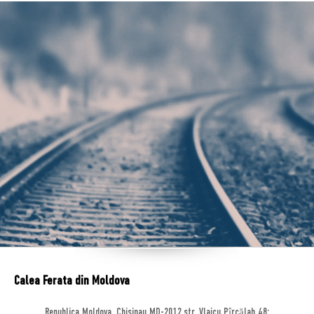
Calea Ferata din Moldova
Republica Moldova, Chisinau MD-2012,str. Vlaicu Pîrcălab 48;