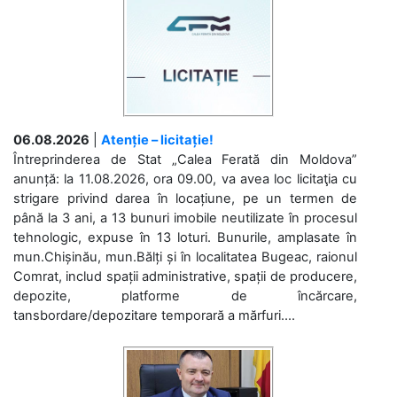
06.08.2026
|
Atenție – licitație!
Întreprinderea de Stat „Calea Ferată din Moldova”
anunță: la 11.08.2026, ora 09.00, va avea loc licitaţia cu
strigare privind darea în locațiune, pe un termen de
până la 3 ani, a 13 bunuri imobile neutilizate în procesul
tehnologic, expuse în 13 loturi. Bunurile, amplasate în
mun.Chișinău, mun.Bălți și în localitatea Bugeac, raionul
Comrat, includ spații administrative, spații de producere,
depozite, platforme de încărcare,
tansbordare/depozitare temporară a mărfuri....