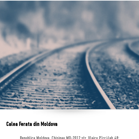
Calea Ferata din Moldova
Republica Moldova, Chisinau MD-2012,str. Vlaicu Pîrcălab 48;