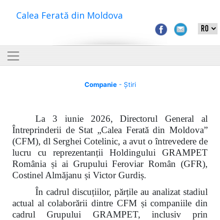
Calea Ferată din Moldova
Companie
- Știri
La 3 iunie 2026, Directorul General al
Întreprinderii de Stat „Calea Ferată din Moldova”
(CFM), dl Serghei Cotelinic, a avut o întrevedere de
lucru cu reprezentanții Holdingului GRAMPET
România și ai Grupului Feroviar Român (GFR),
Costinel Almăjanu și Victor Gurdiș.
În cadrul discuțiilor, părțile au analizat stadiul
actual al colaborării dintre CFM și companiile din
cadrul Grupului GRAMPET, inclusiv prin