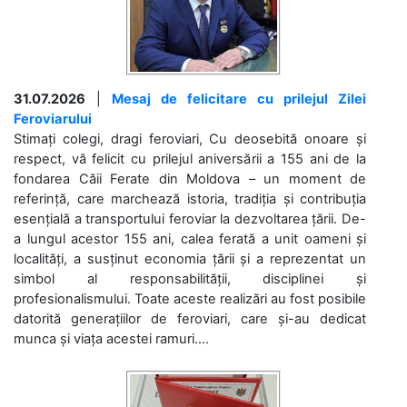
31.07.2026
|
Mesaj de felicitare cu prilejul Zilei
Feroviarului
Stimați colegi, dragi feroviari, Cu deosebită onoare și
respect, vă felicit cu prilejul aniversării a 155 ani de la
fondarea Căii Ferate din Moldova – un moment de
referință, care marchează istoria, tradiția și contribuția
esențială a transportului feroviar la dezvoltarea țării. De-
a lungul acestor 155 ani, calea ferată a unit oameni și
localități, a susținut economia țării și a reprezentat un
simbol al responsabilității, disciplinei și
profesionalismului. Toate aceste realizări au fost posibile
datorită generațiilor de feroviari, care și-au dedicat
munca și viața acestei ramuri....