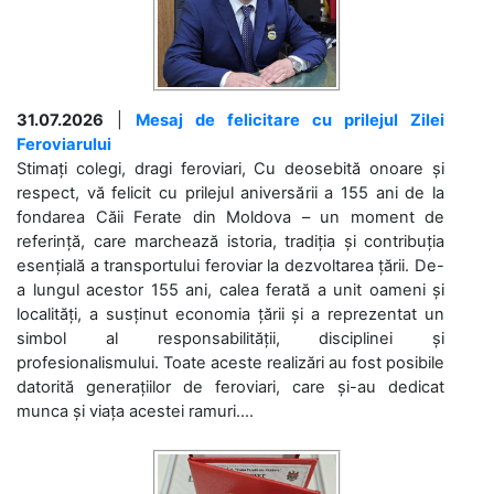
31.07.2026
|
Mesaj de felicitare cu prilejul Zilei
Feroviarului
Stimați colegi, dragi feroviari, Cu deosebită onoare și
respect, vă felicit cu prilejul aniversării a 155 ani de la
fondarea Căii Ferate din Moldova – un moment de
referință, care marchează istoria, tradiția și contribuția
esențială a transportului feroviar la dezvoltarea țării. De-
a lungul acestor 155 ani, calea ferată a unit oameni și
localități, a susținut economia țării și a reprezentat un
simbol al responsabilității, disciplinei și
profesionalismului. Toate aceste realizări au fost posibile
datorită generațiilor de feroviari, care și-au dedicat
munca și viața acestei ramuri....