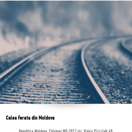
Calea Ferata din Moldova
Republica Moldova, Chisinau MD-2012,str. Vlaicu Pîrcălab 48;