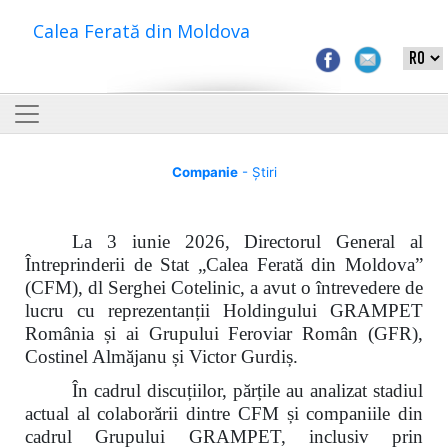
Calea Ferată din Moldova
Companie
- Știri
La 3 iunie 2026, Directorul General al
Întreprinderii de Stat „Calea Ferată din Moldova”
(CFM), dl Serghei Cotelinic, a avut o întrevedere de
lucru cu reprezentanții Holdingului GRAMPET
România și ai Grupului Feroviar Român (GFR),
Costinel Almăjanu și Victor Gurdiș.
În cadrul discuțiilor, părțile au analizat stadiul
actual al colaborării dintre CFM și companiile din
cadrul Grupului GRAMPET, inclusiv prin