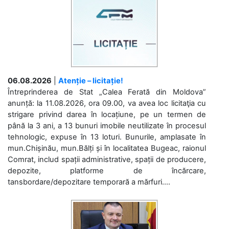
06.08.2026
|
Atenție – licitație!
Întreprinderea de Stat „Calea Ferată din Moldova”
anunță: la 11.08.2026, ora 09.00, va avea loc licitaţia cu
strigare privind darea în locațiune, pe un termen de
până la 3 ani, a 13 bunuri imobile neutilizate în procesul
tehnologic, expuse în 13 loturi. Bunurile, amplasate în
mun.Chișinău, mun.Bălți și în localitatea Bugeac, raionul
Comrat, includ spații administrative, spații de producere,
depozite, platforme de încărcare,
tansbordare/depozitare temporară a mărfuri....