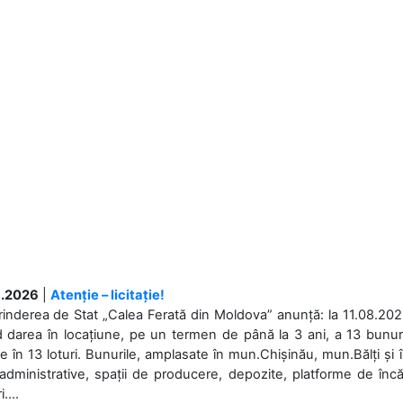
.2026
|
Atenție – licitație!
rinderea de Stat „Calea Ferată din Moldova” anunță: la 11.08.2026,
d darea în locațiune, pe un termen de până la 3 ani, a 13 bunuri
 în 13 loturi. Bunurile, amplasate în mun.Chișinău, mun.Bălți și 
 administrative, spații de producere, depozite, platforme de în
....