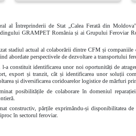
al al Întreprinderii de Stat „Calea Ferată din Moldova
 Holdingului GRAMPET România și ai Grupului Feroviar R
nalizat stadiul actual al colaborării dintre CFM și compan
abordate perspectivele de dezvoltare a transportului fero
l-a constituit identificarea unor noi oportunități de atrage
ort, export și tranzit, cât și identificarea unor soluții c
voltarea și diversificarea coridoarelor logistice de mărfuri 
inat posibilitățile de colaborare în domeniul reparației
ntieră.
limat constructiv, părțile exprimându-și disponibilitatea d
proc în sectorul feroviar.