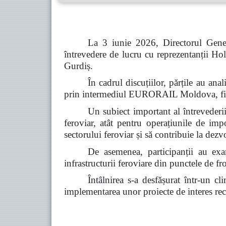
La 3 iunie 2026, Directorul Gener
întrevedere de lucru cu reprezentanții
Gurdiș.
În cadrul discuțiilor, părțile au a
prin intermediul EURORAIL Moldova, fiind 
Un subiect important al întrevederii 
feroviar, atât pentru operațiunile de imp
sectorului feroviar și să contribuie la dez
De asemenea, participanții au exam
infrastructurii feroviare din punctele de fro
Întâlnirea s-a desfășurat într-un c
implementarea unor proiecte de interes reci