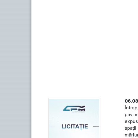
06.08
Întrep
privin
expuse
spații
mărfuri