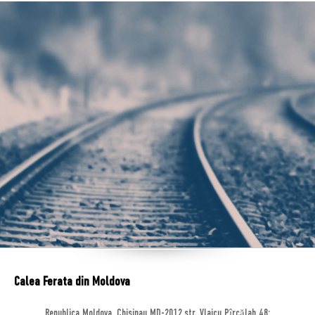
Calea Ferata din Moldova
Republica Moldova, Chisinau MD-2012,str. Vlaicu Pîrcălab 48;