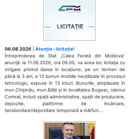
06.08.2026
|
Atenție – licitație!
Întreprinderea de Stat „Calea Ferată din Moldova”
anunță: la 11.08.2026, ora 09.00, va avea loc licitaţia cu
strigare privind darea în locațiune, pe un termen de
până la 3 ani, a 13 bunuri imobile neutilizate în procesul
tehnologic, expuse în 13 loturi. Bunurile, amplasate în
mun.Chișinău, mun.Bălți și în localitatea Bugeac, raionul
Comrat, includ spații administrative, spații de producere,
depozite, platforme de încărcare,
tansbordare/depozitare temporară a mărfuri....