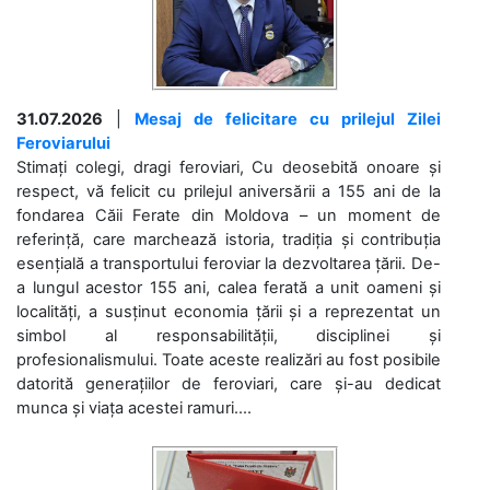
31.07.2026
|
Mesaj de felicitare cu prilejul Zilei
Feroviarului
Stimați colegi, dragi feroviari, Cu deosebită onoare și
respect, vă felicit cu prilejul aniversării a 155 ani de la
fondarea Căii Ferate din Moldova – un moment de
referință, care marchează istoria, tradiția și contribuția
esențială a transportului feroviar la dezvoltarea țării. De-
a lungul acestor 155 ani, calea ferată a unit oameni și
localități, a susținut economia țării și a reprezentat un
simbol al responsabilității, disciplinei și
profesionalismului. Toate aceste realizări au fost posibile
datorită generațiilor de feroviari, care și-au dedicat
munca și viața acestei ramuri....