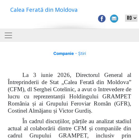
Calea Ferată din Moldova
Companie
- Știri
La 3 iunie 2026, Directorul General al
Întreprinderii de Stat „Calea Ferată din Moldova”
(CFM), dl Serghei Cotelinic, a avut o întrevedere de
lucru cu reprezentanții Holdingului GRAMPET
România și ai Grupului Feroviar Român (GFR),
Costinel Almăjanu și Victor Gurdiș.
În cadrul discuțiilor, părțile au analizat stadiul
actual al colaborării dintre CFM și companiile din
cadrul Grupului GRAMPET, inclusiv prin