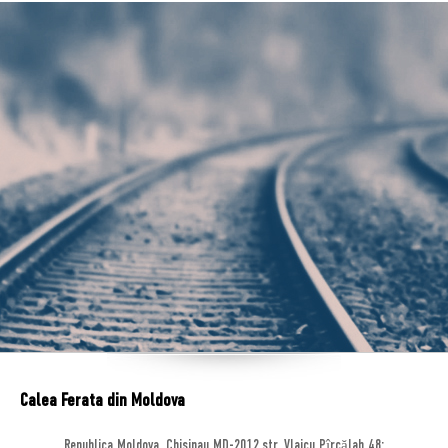
Calea Ferata din Moldova
Republica Moldova, Chisinau MD-2012,str. Vlaicu Pîrcălab 48;