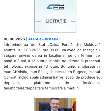
06.08.2026
|
Atenție – licitație!
Întreprinderea de Stat „Calea Ferată din Moldova”
anunță: la 11.08.2026, ora 09.00, va avea loc licitaţia cu
strigare privind darea în locațiune, pe un termen de
până la 3 ani, a 13 bunuri imobile neutilizate în procesul
tehnologic, expuse în 13 loturi. Bunurile, amplasate în
mun.Chișinău, mun.Bălți și în localitatea Bugeac, raionul
Comrat, includ spații administrative, spații de producere,
depozite, platforme de încărcare,
tansbordare/depozitare temporară a mărfuri....