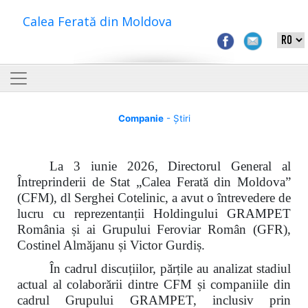
Calea Ferată din Moldova
Companie
- Știri
La 3 iunie 2026, Directorul General al
Întreprinderii de Stat „Calea Ferată din Moldova”
(CFM), dl Serghei Cotelinic, a avut o întrevedere de
lucru cu reprezentanții Holdingului GRAMPET
România și ai Grupului Feroviar Român (GFR),
Costinel Almăjanu și Victor Gurdiș.
În cadrul discuțiilor, părțile au analizat stadiul
actual al colaborării dintre CFM și companiile din
cadrul Grupului GRAMPET, inclusiv prin