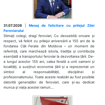
31.07.2026
|
Mesaj de felicitare cu prilejul Zilei
Feroviarului
Stimați colegi, dragi feroviari, Cu deosebită onoare și
respect, vă felicit cu prilejul aniversării a 155 ani de la
fondarea Căii Ferate din Moldova – un moment de
referință, care marchează istoria, tradiția și contribuția
esențială a transportului feroviar la dezvoltarea țării. De-
a lungul acestor 155 ani, calea ferată a unit oameni și
localități, a susținut economia țării și a reprezentat un
simbol al responsabilității, disciplinei și
profesionalismului. Toate aceste realizări au fost posibile
datorită generațiilor de feroviari, care și-au dedicat
munca și viața acestei ramuri....