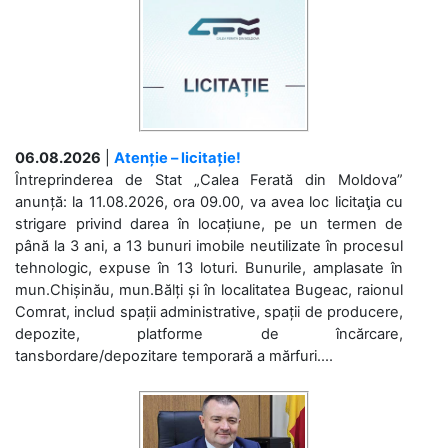
06.08.2026
|
Atenție – licitație!
Întreprinderea de Stat „Calea Ferată din Moldova”
anunță: la 11.08.2026, ora 09.00, va avea loc licitaţia cu
strigare privind darea în locațiune, pe un termen de
până la 3 ani, a 13 bunuri imobile neutilizate în procesul
tehnologic, expuse în 13 loturi. Bunurile, amplasate în
mun.Chișinău, mun.Bălți și în localitatea Bugeac, raionul
Comrat, includ spații administrative, spații de producere,
depozite, platforme de încărcare,
tansbordare/depozitare temporară a mărfuri....