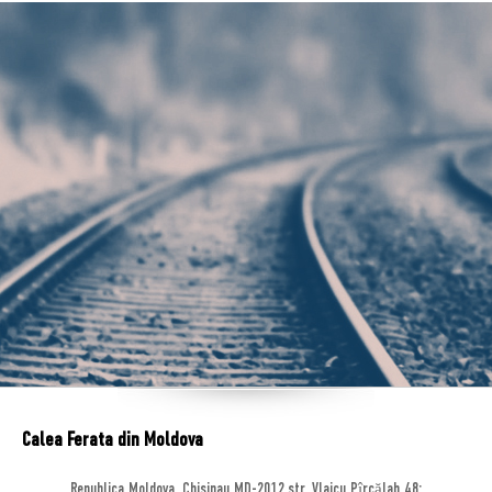
Calea Ferata din Moldova
Republica Moldova, Chisinau MD-2012,str. Vlaicu Pîrcălab 48;