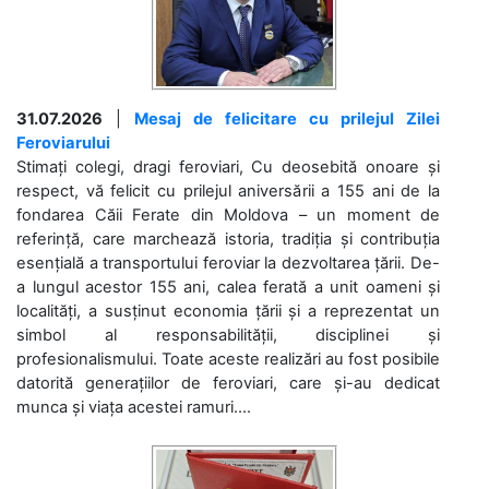
31.07.2026
|
Mesaj de felicitare cu prilejul Zilei
Feroviarului
Stimați colegi, dragi feroviari, Cu deosebită onoare și
respect, vă felicit cu prilejul aniversării a 155 ani de la
fondarea Căii Ferate din Moldova – un moment de
referință, care marchează istoria, tradiția și contribuția
esențială a transportului feroviar la dezvoltarea țării. De-
a lungul acestor 155 ani, calea ferată a unit oameni și
localități, a susținut economia țării și a reprezentat un
simbol al responsabilității, disciplinei și
profesionalismului. Toate aceste realizări au fost posibile
datorită generațiilor de feroviari, care și-au dedicat
munca și viața acestei ramuri....