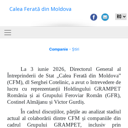
Calea Ferată din Moldova
Companie
- Știri
La 3 iunie 2026, Directorul General al
Întreprinderii de Stat „Calea Ferată din Moldova”
(CFM), dl Serghei Cotelinic, a avut o întrevedere de
lucru cu reprezentanții Holdingului GRAMPET
România și ai Grupului Feroviar Român (GFR),
Costinel Almăjanu și Victor Gurdiș.
În cadrul discuțiilor, părțile au analizat stadiul
actual al colaborării dintre CFM și companiile din
cadrul Grupului GRAMPET, inclusiv prin