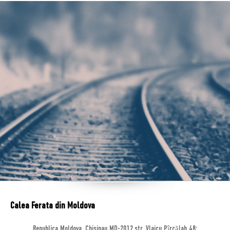
Calea Ferata din Moldova
Republica Moldova, Chisinau MD-2012,str. Vlaicu Pîrcălab 48;