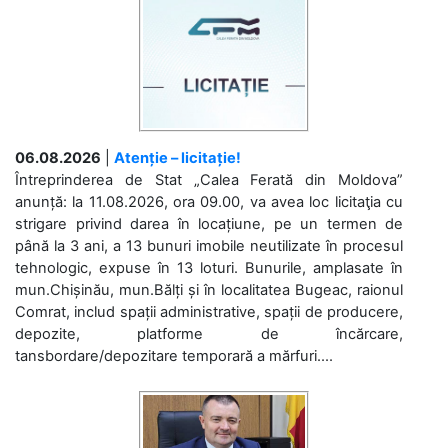
06.08.2026
|
Atenție – licitație!
Întreprinderea de Stat „Calea Ferată din Moldova”
anunță: la 11.08.2026, ora 09.00, va avea loc licitaţia cu
strigare privind darea în locațiune, pe un termen de
până la 3 ani, a 13 bunuri imobile neutilizate în procesul
tehnologic, expuse în 13 loturi. Bunurile, amplasate în
mun.Chișinău, mun.Bălți și în localitatea Bugeac, raionul
Comrat, includ spații administrative, spații de producere,
depozite, platforme de încărcare,
tansbordare/depozitare temporară a mărfuri....