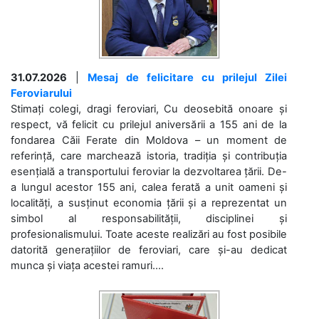
31.07.2026
|
Mesaj de felicitare cu prilejul Zilei
Feroviarului
Stimați colegi, dragi feroviari, Cu deosebită onoare și
respect, vă felicit cu prilejul aniversării a 155 ani de la
fondarea Căii Ferate din Moldova – un moment de
referință, care marchează istoria, tradiția și contribuția
esențială a transportului feroviar la dezvoltarea țării. De-
a lungul acestor 155 ani, calea ferată a unit oameni și
localități, a susținut economia țării și a reprezentat un
simbol al responsabilității, disciplinei și
profesionalismului. Toate aceste realizări au fost posibile
datorită generațiilor de feroviari, care și-au dedicat
munca și viața acestei ramuri....