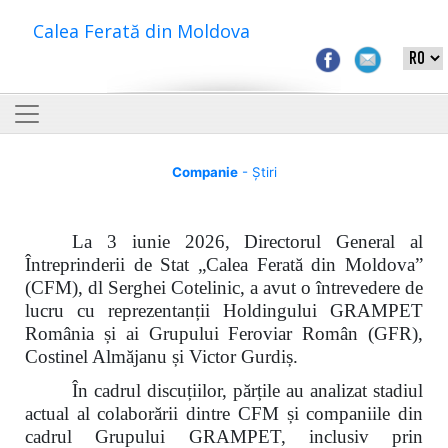
Calea Ferată din Moldova
Companie
- Știri
La 3 iunie 2026, Directorul General al
Întreprinderii de Stat „Calea Ferată din Moldova”
(CFM), dl Serghei Cotelinic, a avut o întrevedere de
lucru cu reprezentanții Holdingului GRAMPET
România și ai Grupului Feroviar Român (GFR),
Costinel Almăjanu și Victor Gurdiș.
În cadrul discuțiilor, părțile au analizat stadiul
actual al colaborării dintre CFM și companiile din
cadrul Grupului GRAMPET, inclusiv prin