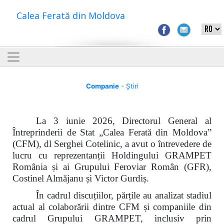
Calea Ferată din Moldova
Companie
- Știri
La 3 iunie 2026, Directorul General al
Întreprinderii de Stat „Calea Ferată din Moldova”
(CFM), dl Serghei Cotelinic, a avut o întrevedere de
lucru cu reprezentanții Holdingului GRAMPET
România și ai Grupului Feroviar Român (GFR),
Costinel Almăjanu și Victor Gurdiș.
În cadrul discuțiilor, părțile au analizat stadiul
actual al colaborării dintre CFM și companiile din
cadrul Grupului GRAMPET, inclusiv prin