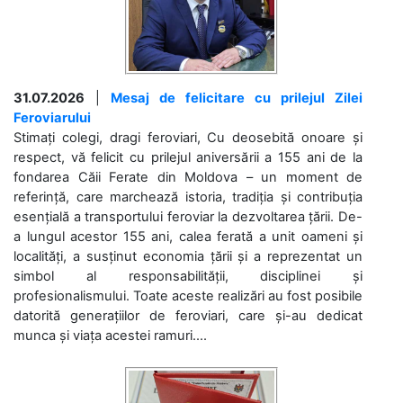
31.07.2026
|
Mesaj de felicitare cu prilejul Zilei
Feroviarului
Stimați colegi, dragi feroviari, Cu deosebită onoare și
respect, vă felicit cu prilejul aniversării a 155 ani de la
fondarea Căii Ferate din Moldova – un moment de
referință, care marchează istoria, tradiția și contribuția
esențială a transportului feroviar la dezvoltarea țării. De-
a lungul acestor 155 ani, calea ferată a unit oameni și
localități, a susținut economia țării și a reprezentat un
simbol al responsabilității, disciplinei și
profesionalismului. Toate aceste realizări au fost posibile
datorită generațiilor de feroviari, care și-au dedicat
munca și viața acestei ramuri....