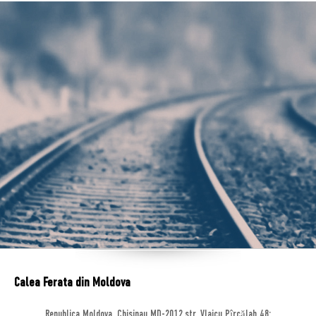
Calea Ferata din Moldova
Republica Moldova, Chisinau MD-2012,str. Vlaicu Pîrcălab 48;