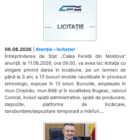
06.08.2026
|
Atenție – licitație!
Întreprinderea de Stat „Calea Ferată din Moldova”
anunță: la 11.08.2026, ora 09.00, va avea loc licitaţia cu
strigare privind darea în locațiune, pe un termen de
până la 3 ani, a 13 bunuri imobile neutilizate în procesul
tehnologic, expuse în 13 loturi. Bunurile, amplasate în
mun.Chișinău, mun.Bălți și în localitatea Bugeac, raionul
Comrat, includ spații administrative, spații de producere,
depozite, platforme de încărcare,
tansbordare/depozitare temporară a mărfuri....