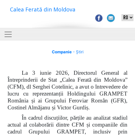
Calea Ferată din Moldova
Companie
- Știri
La 3 iunie 2026, Directorul General al
Întreprinderii de Stat „Calea Ferată din Moldova”
(CFM), dl Serghei Cotelinic, a avut o întrevedere de
lucru cu reprezentanții Holdingului GRAMPET
România și ai Grupului Feroviar Român (GFR),
Costinel Almăjanu și Victor Gurdiș.
În cadrul discuțiilor, părțile au analizat stadiul
actual al colaborării dintre CFM și companiile din
cadrul Grupului GRAMPET, inclusiv prin