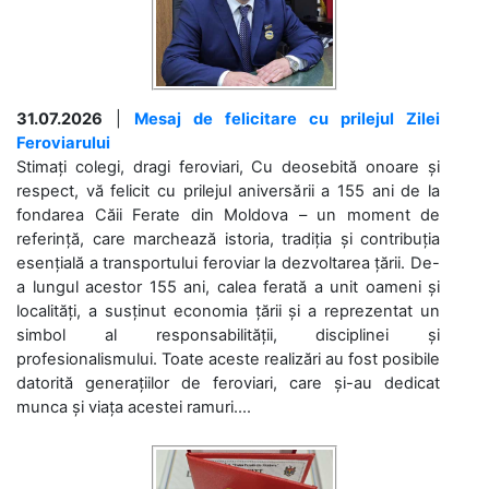
31.07.2026
|
Mesaj de felicitare cu prilejul Zilei
Feroviarului
Stimați colegi, dragi feroviari, Cu deosebită onoare și
respect, vă felicit cu prilejul aniversării a 155 ani de la
fondarea Căii Ferate din Moldova – un moment de
referință, care marchează istoria, tradiția și contribuția
esențială a transportului feroviar la dezvoltarea țării. De-
a lungul acestor 155 ani, calea ferată a unit oameni și
localități, a susținut economia țării și a reprezentat un
simbol al responsabilității, disciplinei și
profesionalismului. Toate aceste realizări au fost posibile
datorită generațiilor de feroviari, care și-au dedicat
munca și viața acestei ramuri....