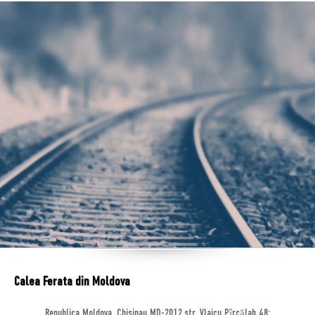
Calea Ferata din Moldova
Republica Moldova, Chisinau MD-2012,str. Vlaicu Pîrcălab 48;