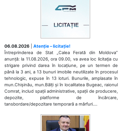
06.08.2026
|
Atenție – licitație!
Întreprinderea de Stat „Calea Ferată din Moldova”
anunță: la 11.08.2026, ora 09.00, va avea loc licitaţia cu
strigare privind darea în locațiune, pe un termen de
până la 3 ani, a 13 bunuri imobile neutilizate în procesul
tehnologic, expuse în 13 loturi. Bunurile, amplasate în
mun.Chișinău, mun.Bălți și în localitatea Bugeac, raionul
Comrat, includ spații administrative, spații de producere,
depozite, platforme de încărcare,
tansbordare/depozitare temporară a mărfuri....