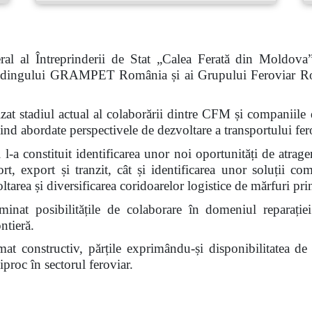
al al Întreprinderii de Stat „Calea Ferată din Moldova
 Holdingului GRAMPET România și ai Grupului Feroviar R
nalizat stadiul actual al colaborării dintre CFM și compan
abordate perspectivele de dezvoltare a transportului fero
l-a constituit identificarea unor noi oportunități de atrage
ort, export și tranzit, cât și identificarea unor soluții c
voltarea și diversificarea coridoarelor logistice de mărfuri 
inat posibilitățile de colaborare în domeniul reparației
ntieră.
limat constructiv, părțile exprimându-și disponibilitatea d
proc în sectorul feroviar.