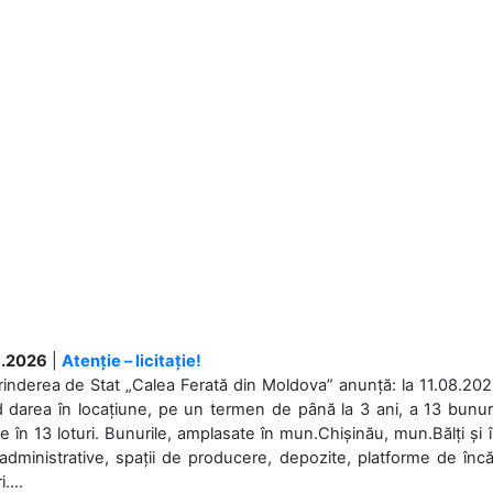
.2026
|
Atenție – licitație!
rinderea de Stat „Calea Ferată din Moldova” anunță: la 11.08.2026,
d darea în locațiune, pe un termen de până la 3 ani, a 13 bunuri
 în 13 loturi. Bunurile, amplasate în mun.Chișinău, mun.Bălți și 
 administrative, spații de producere, depozite, platforme de în
....