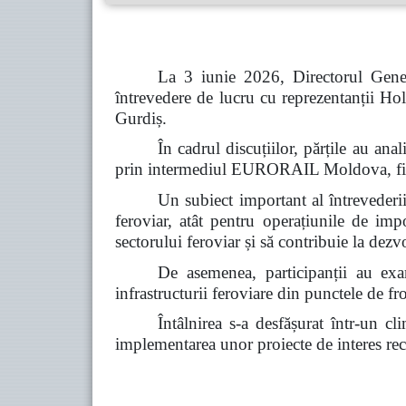
La 3 iunie 2026, Directorul Gener
întrevedere de lucru cu reprezentanții
Gurdiș.
În cadrul discuțiilor, părțile au a
prin intermediul EURORAIL Moldova, fiind 
Un subiect important al întrevederii 
feroviar, atât pentru operațiunile de imp
sectorului feroviar și să contribuie la dez
De asemenea, participanții au exam
infrastructurii feroviare din punctele de fro
Întâlnirea s-a desfășurat într-un c
implementarea unor proiecte de interes reci