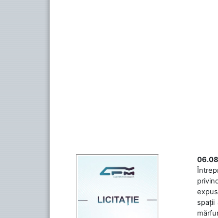
06.08
Întrep
privin
expuse
spații
mărfuri